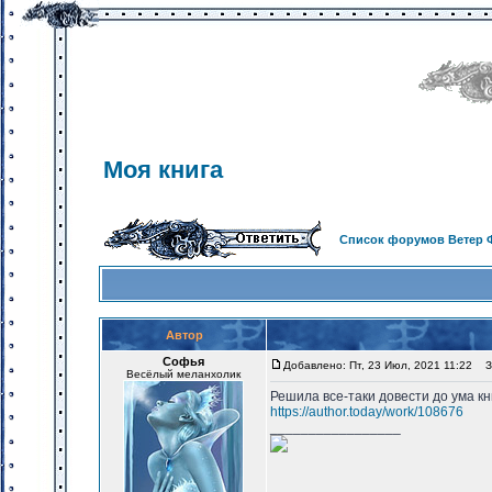
Моя книга
Список форумов Ветер 
Автор
Софья
Добавлено: Пт, 23 Июл, 2021 11:22
За
Весёлый меланхолик
Решила все-таки довести до ума кн
https://author.today/work/108676
_________________