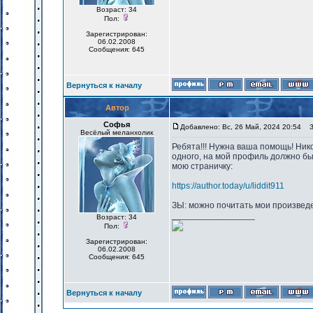
Возраст: 34
Пол:
Зарегистрирован:
06.02.2008
Сообщения: 645
Вернуться к началу
Автор
Софья
Добавлено: Вс, 26 Май, 2024 20:54
За
Весёлый меланхолик
Ребята!!! Нужна ваша помощь! Никог
одного, на мой профиль должно быт
мою страничку:
https://author.today/u/liddit911
ЗЫ: можно почитать мои произвед
_________________
Возраст: 34
Пол:
Зарегистрирован:
06.02.2008
Сообщения: 645
Вернуться к началу