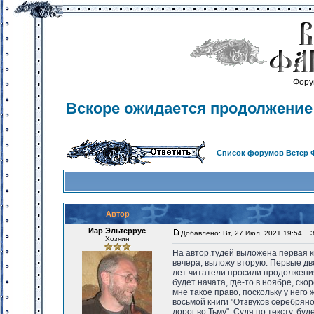
Фору
Вскоре ожидается продолжение 
Список форумов Ветер 
Автор
Иар Эльтеррус
Добавлено: Вт, 27 Июл, 2021 19:54
За
Хозяин
На автор.тудей выложена первая кн
вечера, выложу вторую. Первые дв
лет читатели просили продолжения, 
будет начата, где-то в ноябре, ско
мне такое право, поскольку у нег
восьмой книги "Отзвуков серебряног
дорог во Тьму". Судя по тексту, б