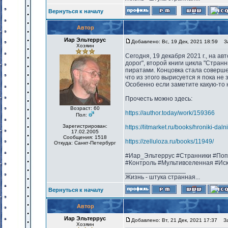
Вернуться к началу
Автор
Иар Эльтеррус
Добавлено: Вс, 19 Дек, 2021 18:59
Заг
Хозяин
Сегодня, 19 декабря 2021 г., на а
дорог", второй книги цикла "Стра
пиратами. Концовка стала соверше
что из этого вырисуется я пока не
Особенно если заметите какую-то 
Прочесть можно здесь:
Возраст: 60
https://author.today/work/159366
Пол:
Зарегистрирован:
https://litmarket.ru/books/hroniki-dal
17.02.2005
Сообщения: 1518
https://zelluloza.ru/books/11949/
Откуда: Санкт-Петербург
#Иар_Эльтеррус #Странники #Поп
#Контроль #Мультивселенная #Ис
_________________
Жизнь - штука странная...
Вернуться к началу
Автор
Иар Эльтеррус
Добавлено: Вт, 21 Дек, 2021 17:37
Заг
Хозяин