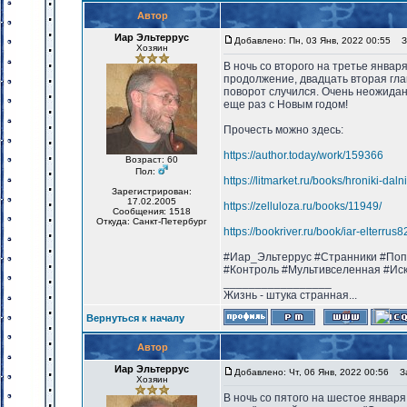
Автор
Иар Эльтеррус
Добавлено: Пн, 03 Янв, 2022 00:55
За
Хозяин
В ночь со второго на третье январ
продолжение, двадцать вторая гла
поворот случился. Очень неожидан
еще раз с Новым годом!
Прочесть можно здесь:
https://author.today/work/159366
Возраст: 60
Пол:
https://litmarket.ru/books/hroniki-dal
Зарегистрирован:
17.02.2005
https://zelluloza.ru/books/11949/
Сообщения: 1518
Откуда: Санкт-Петербург
https://bookriver.ru/book/iar-elterru
#Иар_Эльтеррус #Странники #Поп
#Контроль #Мультивселенная #Ис
_________________
Жизнь - штука странная...
Вернуться к началу
Автор
Иар Эльтеррус
Добавлено: Чт, 06 Янв, 2022 00:56
Заг
Хозяин
В ночь со пятого на шестое январ