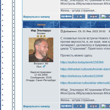
#Иар_Эльтеррус #Странники #Поп
#Контроль #Мультивселенная #Ис
_________________
Жизнь - штука странная...
Вернуться к началу
Автор
Иар Эльтеррус
Добавлено: Сб, 01 Янв, 2022 20:02
За
Хозяин
С похмелья после встречи Нового г
прочие вкусности, и, не зная, чем 
литмаркет, целлюлозу и букривер в
цикла "Странники". Приятного чтен
Прочесть можно здесь:
https://author.today/work/159366
Возраст: 60
Пол:
https://litmarket.ru/books/hroniki-dal
Зарегистрирован:
17.02.2005
https://zelluloza.ru/books/11949/
Сообщения: 1518
Откуда: Санкт-Петербург
https://bookriver.ru/book/iar-elterru
#Иар_Эльтеррус #Странники #Поп
#Контроль #Мультивселенная #Ис
_________________
Жизнь - штука странная...
Вернуться к началу