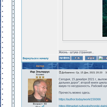
_________________
Жизнь - штука странная...
Вернуться к началу
Автор
Иар Эльтеррус
Добавлено: Ср, 15 Дек, 2021 20:20
За
Хозяин
Сегодня, 15 декабря 2021 г., выло
дальних дорог", второй книги цикл
какую-то несуразность. Рабский ау
Прочесть можно здесь:
https://author.today/work/159366
Возраст: 60
https://litmarket.ru/books/hroniki-dal
Пол: