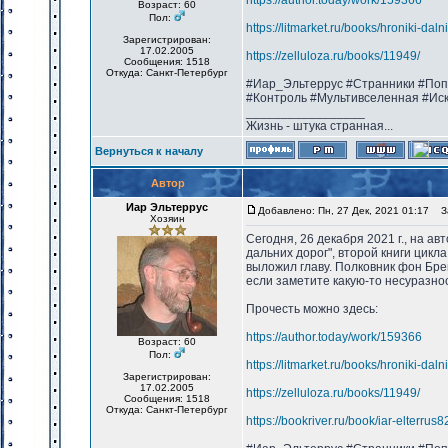
https://author.today/work/159366
Возраст: 60
Пол:
https://litmarket.ru/books/hroniki-dal
Зарегистрирован:
17.02.2005
https://zelluloza.ru/books/11949/
Сообщения: 1518
Откуда: Санкт-Петербург
#Иар_Эльтеррус #Странники #Поп
#Контроль #Мультивселенная #Ис
_________________
Жизнь - штука странная...
Вернуться к началу
Автор
Иар Эльтеррус
Добавлено: Пн, 27 Дек, 2021 01:17
За
Хозяин
Сегодня, 26 декабря 2021 г., на а
дальних дорог", второй книги цикл
выложил главу. Полковник фон Бре
если заметите какую-то несуразнос
Прочесть можно здесь:
https://author.today/work/159366
Возраст: 60
Пол:
https://litmarket.ru/books/hroniki-dal
Зарегистрирован:
17.02.2005
https://zelluloza.ru/books/11949/
Сообщения: 1518
Откуда: Санкт-Петербург
https://bookriver.ru/book/iar-elterru