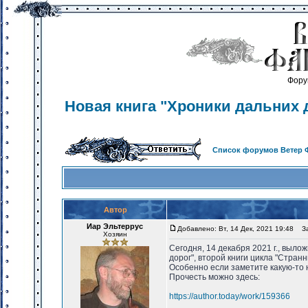
Фору
Новая книга "Хроники дальних 
Список форумов Ветер 
Автор
Иар Эльтеррус
Добавлено: Вт, 14 Дек, 2021 19:48
Заг
Хозяин
Сегодня, 14 декабря 2021 г., выло
дорог", второй книги цикла "Странн
Особенно если заметите какую-то 
Прочесть можно здесь:
https://author.today/work/159366