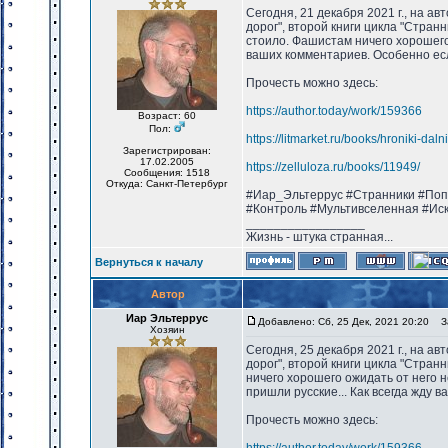
Сегодня, 21 декабря 2021 г., на а
дорог", второй книги цикла "Странн
стоило. Фашистам ничего хорошего 
ваших комментариев. Особенно есл
Прочесть можно здесь:
https://author.today/work/159366
Возраст: 60
Пол:
https://litmarket.ru/books/hroniki-dal
Зарегистрирован:
17.02.2005
https://zelluloza.ru/books/11949/
Сообщения: 1518
Откуда: Санкт-Петербург
#Иар_Эльтеррус #Странники #Поп
#Контроль #Мультивселенная #Ис
_________________
Жизнь - штука странная...
Вернуться к началу
Автор
Иар Эльтеррус
Добавлено: Сб, 25 Дек, 2021 20:20
За
Хозяин
Сегодня, 25 декабря 2021 г., на а
дорог", второй книги цикла "Стран
ничего хорошего ожидать от него н
пришли русские... Как всегда жду 
Прочесть можно здесь: