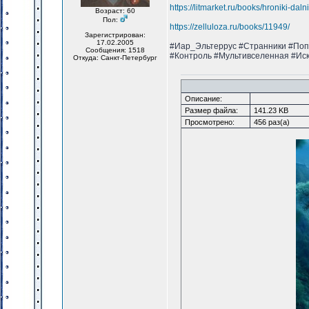
https://litmarket.ru/books/hroniki-dal
Возраст: 60
Пол:
https://zelluloza.ru/books/11949/
Зарегистрирован:
17.02.2005
#Иар_Эльтеррус #Странники #Поп
Сообщения: 1518
#Контроль #Мультивселенная #Ис
Откуда: Санкт-Петербург
Описание:
Размер файла:
141.23 KB
Просмотрено:
456 раз(а)