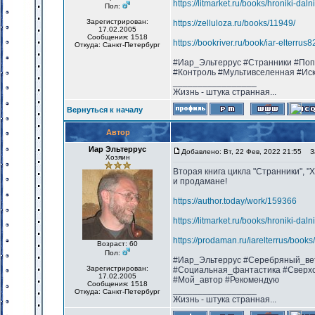
https://litmarket.ru/books/hroniki-dal
Пол:
Зарегистрирован:
https://zelluloza.ru/books/11949/
17.02.2005
Сообщения: 1518
https://bookriver.ru/book/iar-elterru
Откуда: Санкт-Петербург
#Иар_Эльтеррус #Странники #Поп
#Контроль #Мультивселенная #Ис
_________________
Жизнь - штука странная...
Вернуться к началу
Автор
Иар Эльтеррус
Добавлено: Вт, 22 Фев, 2022 21:55
За
Хозяин
Вторая книга цикла "Странники", "
и продамане!
https://author.today/work/159366
https://litmarket.ru/books/hroniki-dal
https://prodaman.ru/iarelterrus/book
Возраст: 60
Пол:
#Иар_Эльтеррус #Серебряный_ве
Зарегистрирован:
#Социальная_фантастика #Сверхс
17.02.2005
#Мой_автор #Рекомендую
Сообщения: 1518
_________________
Откуда: Санкт-Петербург
Жизнь - штука странная...