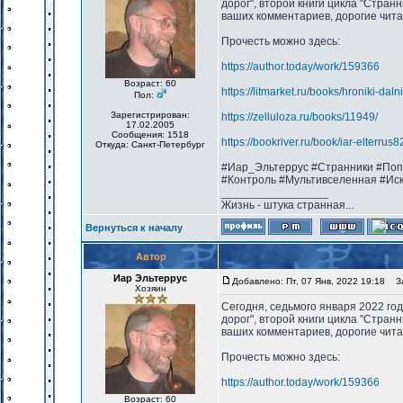
дорог", второй книги цикла "Странн
ваших комментариев, дорогие чит
Прочесть можно здесь:
https://author.today/work/159366
Возраст: 60
https://litmarket.ru/books/hroniki-dal
Пол:
Зарегистрирован:
https://zelluloza.ru/books/11949/
17.02.2005
Сообщения: 1518
https://bookriver.ru/book/iar-elterru
Откуда: Санкт-Петербург
#Иар_Эльтеррус #Странники #Поп
#Контроль #Мультивселенная #Ис
_________________
Жизнь - штука странная...
Вернуться к началу
Автор
Иар Эльтеррус
Добавлено: Пт, 07 Янв, 2022 19:18
Заг
Хозяин
Сегодня, седьмого января 2022 го
дорог", второй книги цикла "Стран
ваших комментариев, дорогие чита
Прочесть можно здесь:
https://author.today/work/159366
Возраст: 60