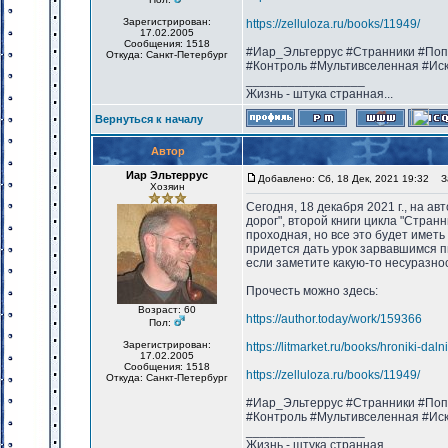
Зарегистрирован:
https://zelluloza.ru/books/11949/
17.02.2005
Сообщения: 1518
#Иар_Эльтеррус #Странники #Поп
Откуда: Санкт-Петербург
#Контроль #Мультивселенная #Ис
_________________
Жизнь - штука странная...
Вернуться к началу
Автор
Иар Эльтеррус
Добавлено: Сб, 18 Дек, 2021 19:32
За
Хозяин
Сегодня, 18 декабря 2021 г., на а
дорог", второй книги цикла "Стран
проходная, но все это будет имет
придется дать урок зарвавшимся п
если заметите какую-то несуразнос
Прочесть можно здесь:
Возраст: 60
https://author.today/work/159366
Пол:
Зарегистрирован:
https://litmarket.ru/books/hroniki-dal
17.02.2005
Сообщения: 1518
https://zelluloza.ru/books/11949/
Откуда: Санкт-Петербург
#Иар_Эльтеррус #Странники #Поп
#Контроль #Мультивселенная #Ис
_________________
Жизнь - штука странная...