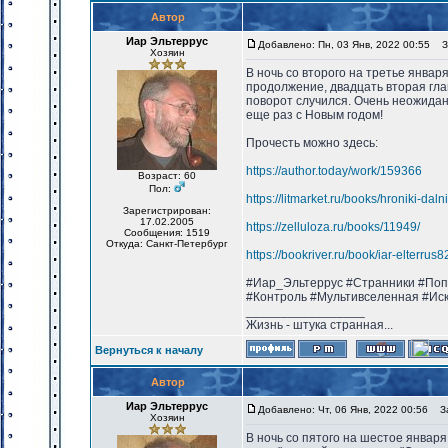
Автор
Иар Эльтеррус
Добавлено: Пн, 03 Янв, 2022 00:55
За
Хозяин
В ночь со второго на третье январ
продолжение, двадцать вторая гла
поворот случился. Очень неожидан
еще раз с Новым годом!
Прочесть можно здесь:
https://author.today/work/159366
Возраст: 60
Пол:
https://litmarket.ru/books/hroniki-dal
Зарегистрирован:
17.02.2005
https://zelluloza.ru/books/11949/
Сообщения: 1519
Откуда: Санкт-Петербург
https://bookriver.ru/book/iar-elterru
#Иар_Эльтеррус #Странники #Поп
#Контроль #Мультивселенная #Ис
_________________
Жизнь - штука странная...
Вернуться к началу
Автор
Иар Эльтеррус
Добавлено: Чт, 06 Янв, 2022 00:56
Заг
Хозяин
В ночь со пятого на шестое январ