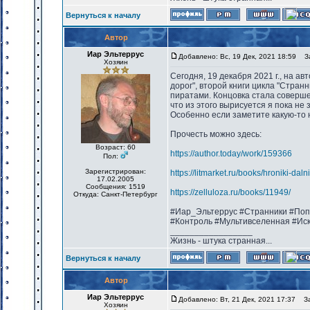
Вернуться к началу
Автор
Иар Эльтеррус
Добавлено: Вс, 19 Дек, 2021 18:59
Заг
Хозяин
Сегодня, 19 декабря 2021 г., на а
дорог", второй книги цикла "Стра
пиратами. Концовка стала соверше
что из этого вырисуется я пока не
Особенно если заметите какую-то 
Прочесть можно здесь:
Возраст: 60
https://author.today/work/159366
Пол:
Зарегистрирован:
https://litmarket.ru/books/hroniki-dal
17.02.2005
Сообщения: 1519
https://zelluloza.ru/books/11949/
Откуда: Санкт-Петербург
#Иар_Эльтеррус #Странники #Поп
#Контроль #Мультивселенная #Ис
_________________
Жизнь - штука странная...
Вернуться к началу
Автор
Иар Эльтеррус
Добавлено: Вт, 21 Дек, 2021 17:37
Заг
Хозяин