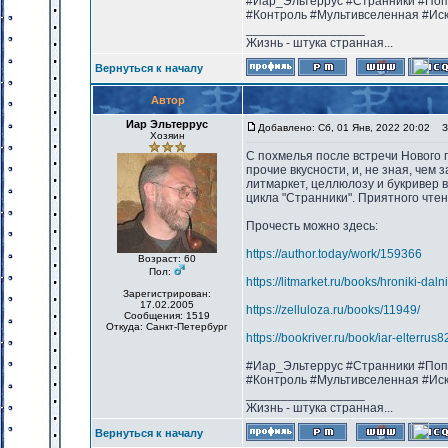
#Иар_Эльтеррус #Странники #Поп
#Контроль #Мультивселенная #Ис
_________________
Жизнь - штука странная...
Вернуться к началу
Автор
Иар Эльтеррус
Добавлено: Сб, 01 Янв, 2022 20:02
За
Хозяин
С похмелья после встречи Нового г
прочие вкусности, и, не зная, чем 
литмаркет, целлюлозу и букривер в
цикла "Странники". Приятного чтен
Прочесть можно здесь:
https://author.today/work/159366
Возраст: 60
Пол:
https://litmarket.ru/books/hroniki-dal
Зарегистрирован:
17.02.2005
https://zelluloza.ru/books/11949/
Сообщения: 1519
Откуда: Санкт-Петербург
https://bookriver.ru/book/iar-elterru
#Иар_Эльтеррус #Странники #Поп
#Контроль #Мультивселенная #Ис
_________________
Жизнь - штука странная...
Вернуться к началу