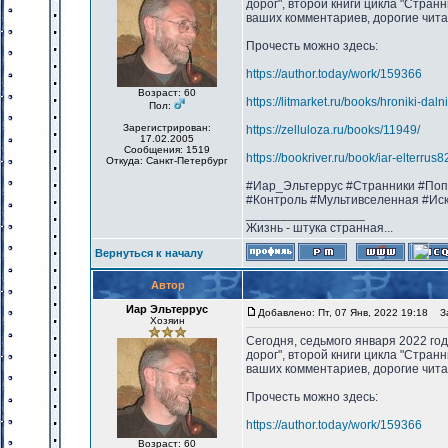
дорог", второй книги цикла "Странн
ваших комментариев, дорогие чит
Прочесть можно здесь:
https://author.today/work/159366
Возраст: 60
https://litmarket.ru/books/hroniki-dal
Пол:
Зарегистрирован:
https://zelluloza.ru/books/11949/
17.02.2005
Сообщения: 1519
https://bookriver.ru/book/iar-elterru
Откуда: Санкт-Петербург
#Иар_Эльтеррус #Странники #Поп
#Контроль #Мультивселенная #Ис
_________________
Жизнь - штука странная...
Вернуться к началу
Автор
Иар Эльтеррус
Добавлено: Пт, 07 Янв, 2022 19:18
Заг
Хозяин
Сегодня, седьмого января 2022 го
дорог", второй книги цикла "Стран
ваших комментариев, дорогие чита
Прочесть можно здесь:
https://author.today/work/159366
Возраст: 60