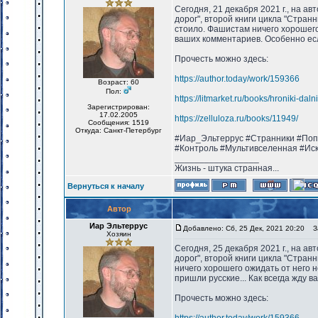
Сегодня, 21 декабря 2021 г., на а
дорог", второй книги цикла "Странн
стоило. Фашистам ничего хорошего 
ваших комментариев. Особенно есл
Прочесть можно здесь:
https://author.today/work/159366
Возраст: 60
Пол:
https://litmarket.ru/books/hroniki-dal
Зарегистрирован:
17.02.2005
https://zelluloza.ru/books/11949/
Сообщения: 1519
Откуда: Санкт-Петербург
#Иар_Эльтеррус #Странники #Поп
#Контроль #Мультивселенная #Ис
_________________
Жизнь - штука странная...
Вернуться к началу
Автор
Иар Эльтеррус
Добавлено: Сб, 25 Дек, 2021 20:20
За
Хозяин
Сегодня, 25 декабря 2021 г., на а
дорог", второй книги цикла "Стран
ничего хорошего ожидать от него н
пришли русские... Как всегда жду 
Прочесть можно здесь: