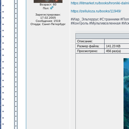
https://litmarket.ru/books/hroniki-dal
Возраст: 60
Пол:
https://zelluloza.ru/books/11949/
Зарегистрирован:
17.02.2005
#Иар_Эльтеррус #Странники #Поп
Сообщения: 1519
#Контроль #Мультивселенная #Ис
Откуда: Санкт-Петербург
Описание:
Размер файла:
141.23 KB
Просмотрено:
456 раз(а)