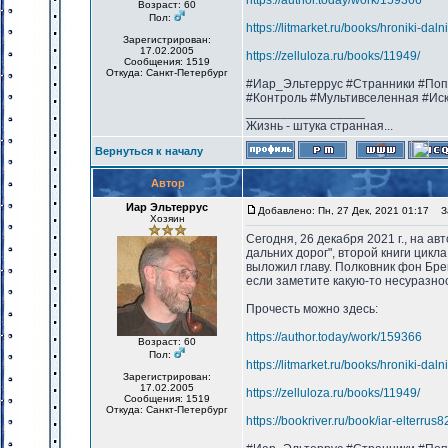
https://author.today/work/159366
Возраст: 60
Пол:
https://litmarket.ru/books/hroniki-dal
Зарегистрирован:
17.02.2005
https://zelluloza.ru/books/11949/
Сообщения: 1519
Откуда: Санкт-Петербург
#Иар_Эльтеррус #Странники #Поп
#Контроль #Мультивселенная #Ис
_________________
Жизнь - штука странная...
Вернуться к началу
Автор
Иар Эльтеррус
Добавлено: Пн, 27 Дек, 2021 01:17
За
Хозяин
Сегодня, 26 декабря 2021 г., на а
дальних дорог", второй книги цикл
выложил главу. Полковник фон Бре
если заметите какую-то несуразнос
Прочесть можно здесь:
https://author.today/work/159366
Возраст: 60
Пол:
https://litmarket.ru/books/hroniki-dal
Зарегистрирован:
17.02.2005
https://zelluloza.ru/books/11949/
Сообщения: 1519
Откуда: Санкт-Петербург
https://bookriver.ru/book/iar-elterru