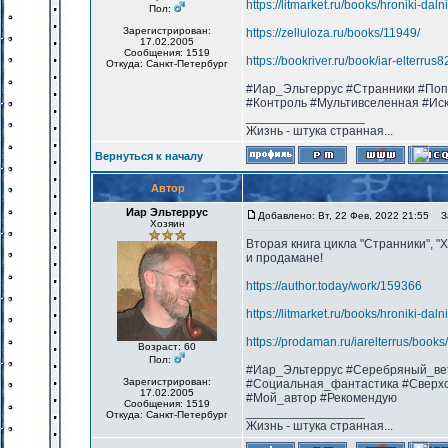
https://litmarket.ru/books/hroniki-dal
Пол:
Зарегистрирован:
https://zelluloza.ru/books/11949/
17.02.2005
Сообщения: 1519
https://bookriver.ru/book/iar-elterru
Откуда: Санкт-Петербург
#Иар_Эльтеррус #Странники #Поп
#Контроль #Мультивселенная #Ис
_________________
Жизнь - штука странная...
Вернуться к началу
Автор
Иар Эльтеррус
Добавлено: Вт, 22 Фев, 2022 21:55
За
Хозяин
Вторая книга цикла "Странники", "
и продамане!
https://author.today/work/159366
https://litmarket.ru/books/hroniki-dal
https://prodaman.ru/iarelterrus/book
Возраст: 60
Пол:
#Иар_Эльтеррус #Серебряный_ве
Зарегистрирован:
#Социальная_фантастика #Сверхс
17.02.2005
#Мой_автор #Рекомендую
Сообщения: 1519
_________________
Откуда: Санкт-Петербург
Жизнь - штука странная...