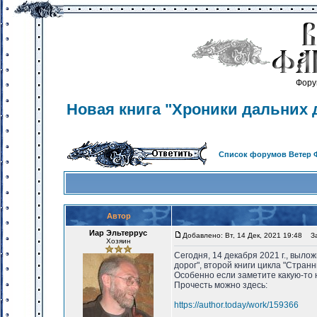
Фору
Новая книга "Хроники дальних 
Список форумов Ветер 
Автор
Иар Эльтеррус
Добавлено: Вт, 14 Дек, 2021 19:48
Заг
Хозяин
Сегодня, 14 декабря 2021 г., выло
дорог", второй книги цикла "Странн
Особенно если заметите какую-то 
Прочесть можно здесь:
https://author.today/work/159366