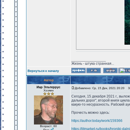
_________________
Жизнь - штука странная...
Вернуться к началу
Автор
Иар Эльтеррус
Добавлено: Ср, 15 Дек, 2021 20:20
За
Хозяин
Сегодня, 15 декабря 2021 г., выло
дальних дорог", второй книги цикл
какую-то несуразность. Рабский ау
Прочесть можно здесь:
https://author.today/work/159366
Возраст: 60
https://litmarket.ru/books/hroniki-dal
Пол: