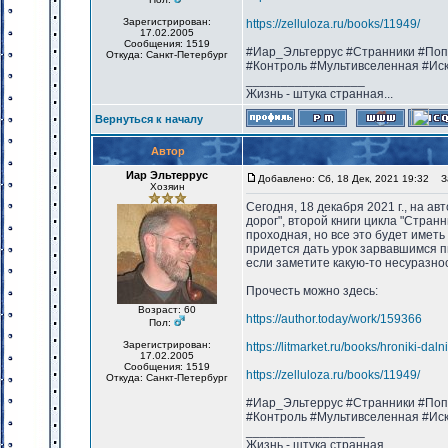
Зарегистрирован:
https://zelluloza.ru/books/11949/
17.02.2005
Сообщения: 1519
#Иар_Эльтеррус #Странники #Поп
Откуда: Санкт-Петербург
#Контроль #Мультивселенная #Ис
_________________
Жизнь - штука странная...
Вернуться к началу
Автор
Иар Эльтеррус
Добавлено: Сб, 18 Дек, 2021 19:32
За
Хозяин
Сегодня, 18 декабря 2021 г., на а
дорог", второй книги цикла "Стран
проходная, но все это будет имет
придется дать урок зарвавшимся п
если заметите какую-то несуразнос
Прочесть можно здесь:
Возраст: 60
https://author.today/work/159366
Пол:
Зарегистрирован:
https://litmarket.ru/books/hroniki-dal
17.02.2005
Сообщения: 1519
https://zelluloza.ru/books/11949/
Откуда: Санкт-Петербург
#Иар_Эльтеррус #Странники #Поп
#Контроль #Мультивселенная #Ис
_________________
Жизнь - штука странная...