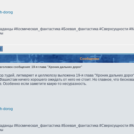
nih-dorog
аданцы #Космическая_фантастика #Боевая_фантастика #Сверхсущности #К
ры
Сообщение
головок сообщения: 19-я глава "Хроник дальних дорог"
тор.тудей, литмаркет и целлюлозу выложена 19-я глава "Хроник дальних дорог"
Фашистам ничего хорошего ожидать от него не стоит. Но главное, что беснов
в. Особенно если заметите какую-то несуразность.
nih-dorog
аданцы #Космическая_фантастика #Боевая_фантастика #Сверхсущности #К
ры