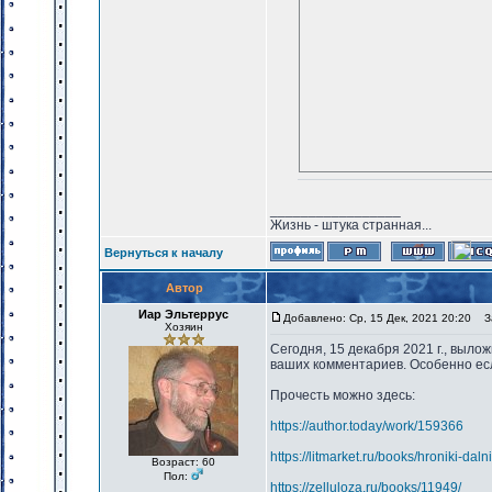
_________________
Жизнь - штука странная...
Вернуться к началу
Автор
Иар Эльтеррус
Добавлено: Ср, 15 Дек, 2021 20:20
За
Хозяин
Сегодня, 15 декабря 2021 г., вылож
ваших комментариев. Особенно есл
Прочесть можно здесь:
https://author.today/work/159366
https://litmarket.ru/books/hroniki-dal
Возраст: 60
Пол:
https://zelluloza.ru/books/11949/