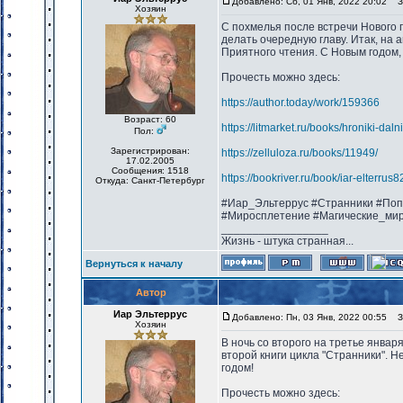
Добавлено: Сб, 01 Янв, 2022 20:02
За
Хозяин
С похмелья после встречи Нового г
делать очередную главу. Итак, на 
Приятного чтения. С Новым годом,
Прочесть можно здесь:
https://author.today/work/159366
Возраст: 60
https://litmarket.ru/books/hroniki-dal
Пол:
Зарегистрирован:
https://zelluloza.ru/books/11949/
17.02.2005
Сообщения: 1518
https://bookriver.ru/book/iar-elterru
Откуда: Санкт-Петербург
#Иар_Эльтеррус #Странники #Поп
#Миросплетение #Магические_ми
_________________
Жизнь - штука странная...
Вернуться к началу
Автор
Иар Эльтеррус
Добавлено: Пн, 03 Янв, 2022 00:55
За
Хозяин
В ночь со второго на третье январ
второй книги цикла "Странники". 
годом!
Прочесть можно здесь: