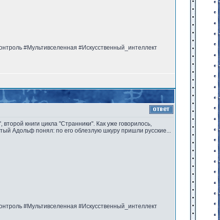
онтроль #Мультивселенная #Искусственный_интеллект
, второй книги цикла "Странники". Как уже говорилось,
атый Адольф понял: по его облезлую шкуру пришли русские...
онтроль #Мультивселенная #Искусственный_интеллект