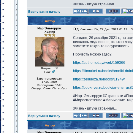
_________________
Жизнь - штука странная...
Вернуться к началу
Автор
Иар Эльтеррус
Добавлено: Пн, 27 Дек, 2021 01:17
За
Хозяин
Сегодня, 26 декабря 2021 г., на а
писалось медленнее, только к часу
заметите какую-то несуразность.
Прочесть можно здесь:
https://author.today/work/159366
Возраст: 60
https://litmarket.ru/books/hroniki-dal
Пол:
Зарегистрирован:
https://zelluloza.ru/books/11949/
17.02.2005
Сообщения: 1518
https://bookriver.ru/book/iar-elterru
Откуда: Санкт-Петербург
#Иар_Эльтеррус #Странники #Поп
#Миросплетение #Магические_ми
_________________
Жизнь - штука странная...
Вернуться к началу
Автор
Иар Эльтеррус