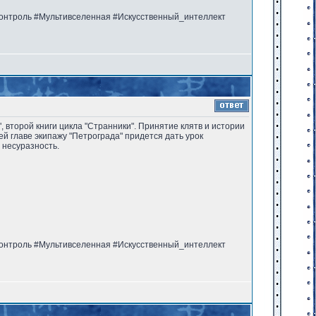
онтроль #Мультивселенная #Искусственный_интеллект
", второй книги цикла "Странники". Принятие клятв и истории
ей главе экипажу "Петрограда" придется дать урок
 несуразность.
онтроль #Мультивселенная #Искусственный_интеллект