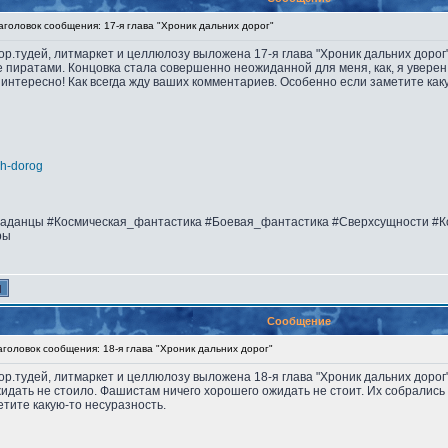
оловок сообщения: 17-я глава "Хроник дальних дорог"
втор.тудей, литмаркет и целлюлозу выложена 17-я глава "Хроник дальних доро
пиратами. Концовка стала совершенно неожиданной для меня, как, я уверен, 
, интересно! Как всегда жду ваших комментариев. Особенно если заметите как
nih-dorog
аданцы #Космическая_фантастика #Боевая_фантастика #Сверхсущности #К
ры
Сообщение
оловок сообщения: 18-я глава "Хроник дальних дорог"
втор.тудей, литмаркет и целлюлозу выложена 18-я глава "Хроник дальних дорог
 ожидать не стоило. Фашистам ничего хорошего ожидать не стоит. Их собрались
тите какую-то несуразность.