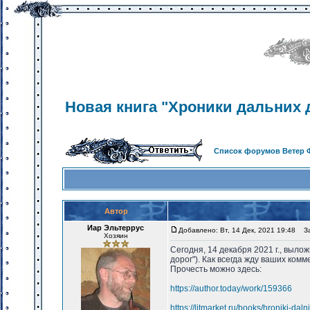
Новая книга "Хроники дальних 
Список форумов Ветер 
Автор
Иар Эльтеррус
Добавлено: Вт, 14 Дек, 2021 19:48
Заг
Хозяин
Сегодня, 14 декабря 2021 г., выло
дорог"). Как всегда жду ваших ком
Прочесть можно здесь:
https://author.today/work/159366
https://litmarket.ru/books/hroniki-dal