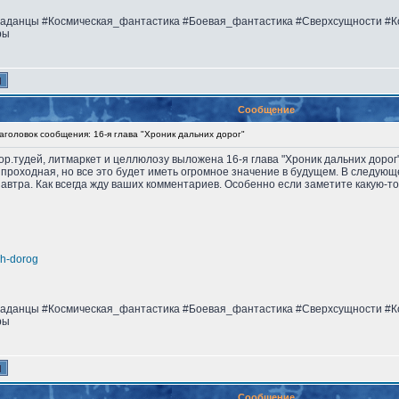
аданцы #Космическая_фантастика #Боевая_фантастика #Сверхсущности #К
ры
Сообщение
головок сообщения: 16-я глава "Хроник дальних дорог"
втор.тудей, литмаркет и целлюлозу выложена 16-я глава "Хроник дальних дорог
 проходная, но все это будет иметь огромное значение в будущем. В следующ
автра. Как всегда жду ваших комментариев. Особенно если заметите какую-то
nih-dorog
аданцы #Космическая_фантастика #Боевая_фантастика #Сверхсущности #К
ры
Сообщение