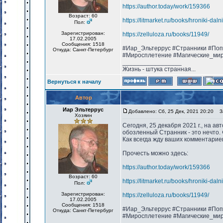
https://author.today/work/159366
Возраст: 60
https://litmarket.ru/books/hroniki-dal
Пол:
Зарегистрирован:
https://zelluloza.ru/books/11949/
17.02.2005
Сообщения: 1518
#Иар_Эльтеррус #Странники #Поп
Откуда: Санкт-Петербург
#Миросплетение #Магические_ми
_________________
Жизнь - штука странная...
Вернуться к началу
Автор
Иар Эльтеррус
Добавлено: Сб, 25 Дек, 2021 20:20
За
Хозяин
Сегодня, 25 декабря 2021 г., на ав
обозленный Странник - это нечто. 
Как всегда жду ваших комментарие
Прочесть можно здесь:
https://author.today/work/159366
Возраст: 60
https://litmarket.ru/books/hroniki-dal
Пол:
Зарегистрирован:
https://zelluloza.ru/books/11949/
17.02.2005
Сообщения: 1518
#Иар_Эльтеррус #Странники #Поп
Откуда: Санкт-Петербург
#Миросплетение #Магические_ми