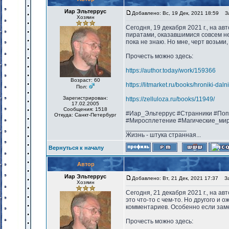
Иар Эльтеррус
Добавлено: Вс, 19 Дек, 2021 18:59
Заг
Хозяин
Сегодня, 19 декабря 2021 г., на а
пиратами, оказавшимися совсем не 
пока не знаю. Но мне, черт возьми
Прочесть можно здесь:
https://author.today/work/159366
Возраст: 60
https://litmarket.ru/books/hroniki-dal
Пол:
Зарегистрирован:
https://zelluloza.ru/books/11949/
17.02.2005
Сообщения: 1518
#Иар_Эльтеррус #Странники #Поп
Откуда: Санкт-Петербург
#Миросплетение #Магические_ми
_________________
Жизнь - штука странная...
Вернуться к началу
Автор
Иар Эльтеррус
Добавлено: Вт, 21 Дек, 2021 17:37
Заг
Хозяин
Сегодня, 21 декабря 2021 г., на а
это что-то с чем-то. Но другого и
комментариев. Особенно если заме
Прочесть можно здесь: