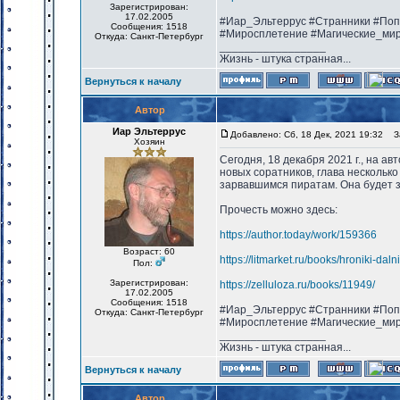
Зарегистрирован:
17.02.2005
#Иар_Эльтеррус #Странники #Поп
Сообщения: 1518
#Миросплетение #Магические_ми
Откуда: Санкт-Петербург
_________________
Жизнь - штука странная...
Вернуться к началу
Автор
Иар Эльтеррус
Добавлено: Сб, 18 Дек, 2021 19:32
За
Хозяин
Сегодня, 18 декабря 2021 г., на а
новых соратников, глава несколько
зарвавшимся пиратам. Она будет з
Прочесть можно здесь:
https://author.today/work/159366
Возраст: 60
https://litmarket.ru/books/hroniki-dal
Пол:
Зарегистрирован:
https://zelluloza.ru/books/11949/
17.02.2005
Сообщения: 1518
#Иар_Эльтеррус #Странники #Поп
Откуда: Санкт-Петербург
#Миросплетение #Магические_ми
_________________
Жизнь - штука странная...
Вернуться к началу
Автор