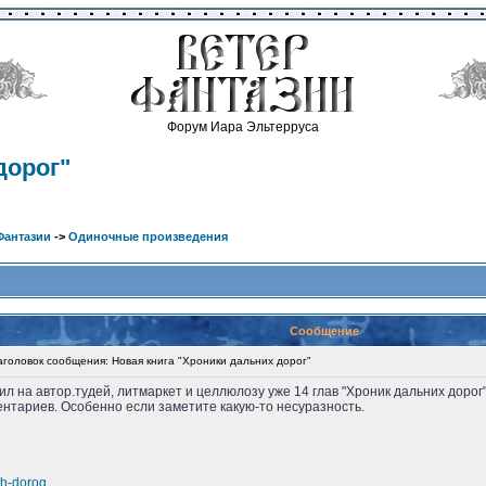
Форум Иара Эльтерруса
дорог"
Фантазии
->
Одиночные произведения
Сообщение
оловок сообщения: Новая книга "Хроники дальних дорог"
жил на автор.тудей, литмаркет и целлюлозу уже 14 глав "Хроник дальних дорог"
ментариев. Особенно если заметите какую-то несуразность.
nih-dorog