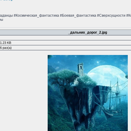
аданцы #Космическая_фантастика #Боевая_фантастика #Сверхсущности #К
ры
_дальних_дорог_2.jpg
1.23 KB
6 раз(а)