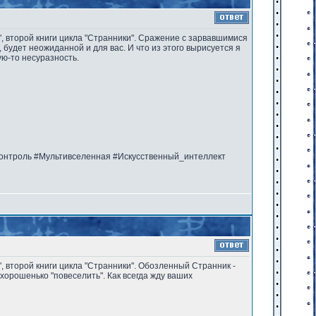
г", второй книги цикла "Странники". Сражение с зарвавшимися
будет неожиданной и для вас. И что из этого вырисуется я
ую-то несуразность.
онтроль #Мультивселенная #Искусственный_интеллект
", второй книги цикла "Странники". Обозленный Странник -
 хорошенько "повеселить". Как всегда жду ваших