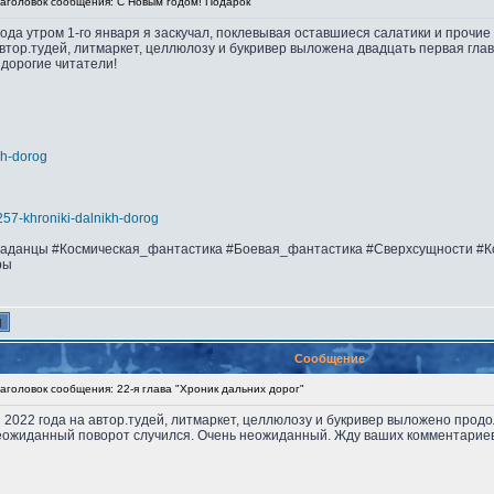
головок сообщения: С Новым годом! Подарок
ода утром 1-го января я заскучал, поклевывая оставшиеся салатики и прочие в
автор.тудей, литмаркет, целлюлозу и букривер выложена двадцать первая глава
 дорогие читатели!
nih-dorog
s8257-khroniki-dalnikh-dorog
аданцы #Космическая_фантастика #Боевая_фантастика #Сверхсущности #К
ры
Сообщение
головок сообщения: 22-я глава "Хроник дальних дорог"
я 2022 года на автор.тудей, литмаркет, целлюлозу и букривер выложено продо
Неожиданный поворот случился. Очень неожиданный. Жду ваших комментариев,