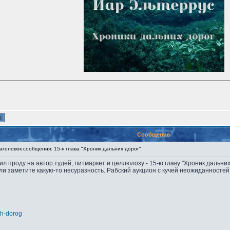
Сообщение
головок сообщения: 15-я глава "Хроник дальних дорог"
ил проду на автор.тудей, литмаркет и целлюлозу - 15-ю главу "Хроник дальних 
и заметите какую-то несуразность. Рабский аукцион с кучей неожиданностей
nih-dorog