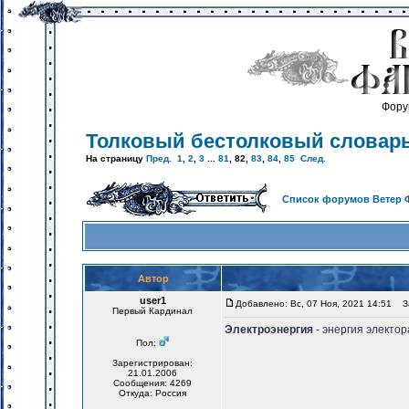
Фору
Толковый бестолковый словар
На страницу
Пред.
1
,
2
,
3
...
81
,
82
,
83
,
84
,
85
След.
Список форумов Ветер 
Автор
user1
Добавлено: Вс, 07 Ноя, 2021 14:51
За
Первый Кардинал
Электроэнергия
- энергия электор
Пол:
Зарегистрирован:
21.01.2006
Сообщения: 4269
Откуда: Россия