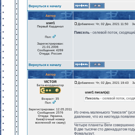
Вернуться к началу
Автор
user1
Добавлено: Чт, 02 Дек, 2021 11:50
Заг
Первый Кардинал
Пиксель
- селевой поток, сходящий
Пол:
Зарегистрирован:
21.01.2006
Сообщения: 4269
Откуда: Россия
Вернуться к началу
Автор
VICTOR
Добавлено: Чт, 02 Дек, 2021 19:43
Заг
Бета-координатор
user1 писал(а):
Пиксель
- селевой поток, сход
Возраст: 35
Пол:
Зарегистрирован: 12.05.2011
Из очень маленького "пикселя" (усл
Сообщения: 2576
Откуда: Украина,
давление, что из ниоткуда появляет
Киев(точный номер
_________________
вселенной не скажу)
Четыре планеты Веги совершенно 
В две тысячи сто двенадцатом год
Фомальгаут.