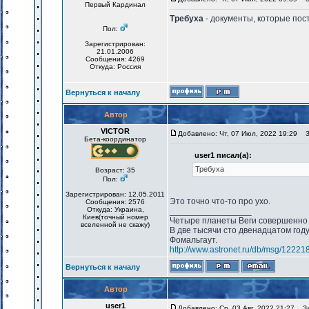
Первый Кардинал
Требуха
- документы, которые пос
Пол:
Зарегистрирован:
21.01.2006
Сообщения: 4269
Откуда: Россия
Вернуться к началу
Автор
VICTOR
Добавлено: Чт, 07 Июл, 2022 19:29
За
Бета-координатор
user1 писал(а):
Требуха
Возраст: 35
Пол:
Зарегистрирован: 12.05.2011
Это точно что-то про ухо.
Сообщения: 2576
Откуда: Украина,
_________________
Киев(точный номер
Четыре планеты Веги совершенно 
вселенной не скажу)
В две тысячи сто двенадцатом год
Фомальгаут.
http://www.astronet.ru/db/msg/12221
Вернуться к началу
Автор
user1
Добавлено: Ср, 03 Авг, 2022 21:27
Заг