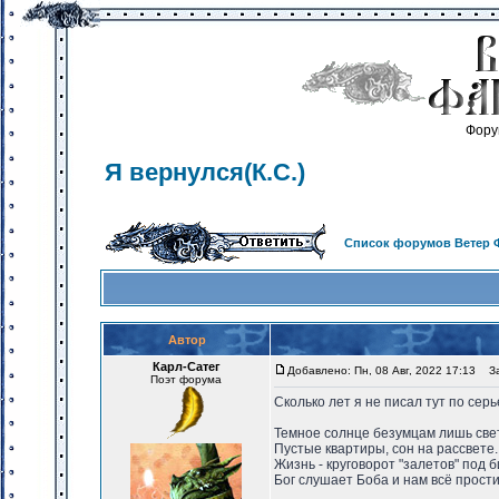
Фору
Я вернулся(К.С.)
Список форумов Ветер 
Автор
Карл-Сатег
Добавлено: Пн, 08 Авг, 2022 17:13
Заг
Поэт форума
Сколько лет я не писал тут по се
Темное солнце безумцам лишь све
Пустые квартиры, сон на рассвете.
Жизнь - круговорот "залетов" под б
Бог слушает Боба и нам всё прости