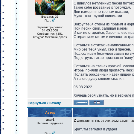
С винилов нетленных песни поток
Такое себе воззванье к потомкам.
Дни измеряя по тропам шагами,
Муза твоя - чужой шинигами.
Возраст: 35
Пол:
Вокруг тебя стены из правил и нор
Зарегистрирован:
Пой песни свои, запивая вином.
04.05.2008
И как не старайся, Харон влево пра
Сообщения: 4351
Стирая меж мигом и вечностью гра
Откуда: Местный дварх
Останься в стихах ненаписанных п
Мир без тебя уныл, сер и пресен.
Под солнцем безумцев завыв на лу
Под струны гитар признавая "вину"
Останься на стенах краской, слова
Чтобы поняли люди пропасть меж 
Ползать рождённый навек лишён к
А ты его душу словом спалил.
06.08.2022
_________________
Хочешь себя узнать, но в зеркале 
Вернуться к началу
Автор
user1
Добавлено: Пн, 08 Авг, 2022 22:25
Заг
Первый Кардинал
Брат, ты сегодня в ударе!
Пол: