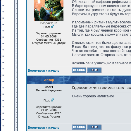
Обплеванный пафосно рифмами с
В баре прокуренном шепчет эпите
Слышится громкое: вот же ты душн
Впрочем, к утру столы будут вытер
Изломанный ритм из мультивселен
Возраст: 35
Где две параллельные пересекают
Пол:
Из той, где я был черной корочкой 
Зарегистрирован:
Мысли, как крошки, в кожу впивают
04.05.2008
Сообщения: 4351
Сколько скриптов было с детства 
Откуда: Местный дварх
В нас. Да таких, что, по факту, все 
Что аж свербит - в зал поэзией выд
Навечно застыв. Оторвавшись от п
_________________
Хочешь себя узнать, но в зеркале 
Вернуться к началу
Автор
user1
Добавлено: Чт, 11 Авг, 2022 14:25
Заг
Первый Кардинал
Очень хорошо написано!
Пол:
Зарегистрирован:
21.01.2006
Сообщения: 4270
Откуда: Россия
Вернуться к началу