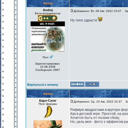
Автор
Andrej
Добавлено: Вт, 09 Авг, 2022 23:07
Заг
Бета-координатор
Ну типо здрасте
Пол:
Зарегистрирован:
15.08.2008
Сообщения: 2987
Вернуться к началу
Автор
Карл-Сатег
Добавлено: Ср, 10 Авг, 2022 22:37
Заг
Поэт форума
Рифмую квадратами в круглую фор
Как в детской игре. Простой, на ра
Хочется быть от поэзии сбоку,
Но, цель моя - фото з эффектом р