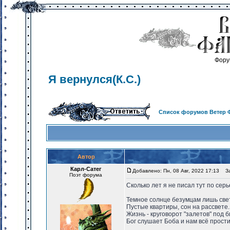
Фору
Я вернулся(К.С.)
Список форумов Ветер 
Автор
Карл-Сатег
Добавлено: Пн, 08 Авг, 2022 17:13
Заг
Поэт форума
Сколько лет я не писал тут по се
Темное солнце безумцам лишь све
Пустые квартиры, сон на рассвете.
Жизнь - круговорот "залетов" под б
Бог слушает Боба и нам всё прости