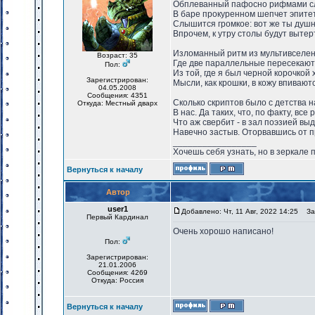
Обплеванный пафосно рифмами с
В баре прокуренном шепчет эпите
Слышится громкое: вот же ты душн
Впрочем, к утру столы будут вытер
Изломанный ритм из мультивселен
Возраст: 35
Где две параллельные пересекают
Пол:
Из той, где я был черной корочкой 
Зарегистрирован:
Мысли, как крошки, в кожу впивают
04.05.2008
Сообщения: 4351
Сколько скриптов было с детства 
Откуда: Местный дварх
В нас. Да таких, что, по факту, все 
Что аж свербит - в зал поэзией выд
Навечно застыв. Оторвавшись от п
_________________
Хочешь себя узнать, но в зеркале 
Вернуться к началу
Автор
user1
Добавлено: Чт, 11 Авг, 2022 14:25
Заг
Первый Кардинал
Очень хорошо написано!
Пол:
Зарегистрирован:
21.01.2006
Сообщения: 4269
Откуда: Россия
Вернуться к началу