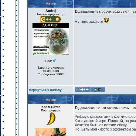
Автор
Andrej
Добавлено: Вт, 09 Авг, 2022 23:07
Заг
Бета-координатор
Ну типо здрасте
Пол:
Зарегистрирован:
15.08.2008
Сообщения: 2987
Вернуться к началу
Автор
Карл-Сатег
Добавлено: Ср, 10 Авг, 2022 22:37
Заг
Поэт форума
Рифмую квадратами в круглую фор
Как в детской игре. Простой, на ра
Хочется быть от поэзии сбоку,
Но, цель моя - фото з эффектом р