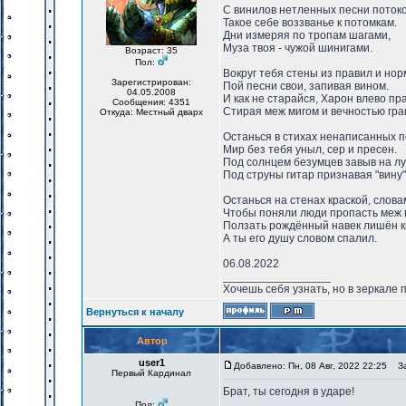
С винилов нетленных песни поток
Такое себе воззванье к потомкам.
Дни измеряя по тропам шагами,
Муза твоя - чужой шинигами.
Возраст: 35
Пол:
Вокруг тебя стены из правил и нор
Зарегистрирован:
Пой песни свои, запивая вином.
04.05.2008
И как не старайся, Харон влево пра
Сообщения: 4351
Стирая меж мигом и вечностью гра
Откуда: Местный дварх
Останься в стихах ненаписанных п
Мир без тебя уныл, сер и пресен.
Под солнцем безумцев завыв на лу
Под струны гитар признавая "вину"
Останься на стенах краской, слова
Чтобы поняли люди пропасть меж 
Ползать рождённый навек лишён к
А ты его душу словом спалил.
06.08.2022
_________________
Хочешь себя узнать, но в зеркале 
Вернуться к началу
Автор
user1
Добавлено: Пн, 08 Авг, 2022 22:25
Заг
Первый Кардинал
Брат, ты сегодня в ударе!
Пол: