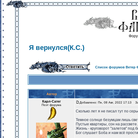
Фору
Я вернулся(К.С.)
Список форумов Ветер 
Автор
Карл-Сатег
Добавлено: Пн, 08 Авг, 2022 17:13
Заг
Поэт форума
Сколько лет я не писал тут по се
Темное солнце безумцам лишь све
Пустые квартиры, сон на рассвете.
Жизнь - круговорот "залетов" под б
Бог слушает Боба и нам всё прости