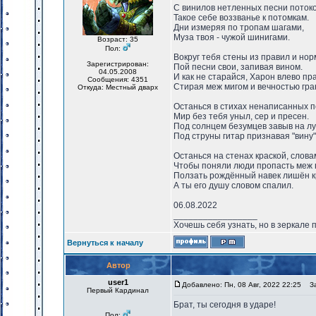
С винилов нетленных песни поток
Такое себе воззванье к потомкам.
Дни измеряя по тропам шагами,
Муза твоя - чужой шинигами.
Возраст: 35
Пол:
Вокруг тебя стены из правил и нор
Зарегистрирован:
Пой песни свои, запивая вином.
04.05.2008
И как не старайся, Харон влево пра
Сообщения: 4351
Стирая меж мигом и вечностью гра
Откуда: Местный дварх
Останься в стихах ненаписанных п
Мир без тебя уныл, сер и пресен.
Под солнцем безумцев завыв на лу
Под струны гитар признавая "вину"
Останься на стенах краской, слова
Чтобы поняли люди пропасть меж 
Ползать рождённый навек лишён к
А ты его душу словом спалил.
06.08.2022
_________________
Хочешь себя узнать, но в зеркале 
Вернуться к началу
Автор
user1
Добавлено: Пн, 08 Авг, 2022 22:25
Заг
Первый Кардинал
Брат, ты сегодня в ударе!
Пол: