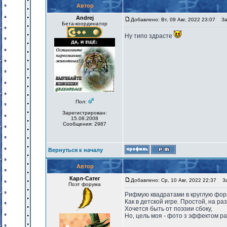
Автор
Andrej
Добавлено: Вт, 09 Авг, 2022 23:07
Заг
Бета-координатор
Ну типо здрасте
Пол:
Зарегистрирован:
15.08.2008
Сообщения: 2987
Вернуться к началу
Автор
Карл-Сатег
Добавлено: Ср, 10 Авг, 2022 22:37
Заг
Поэт форума
Рифмую квадратами в круглую фор
Как в детской игре. Простой, на ра
Хочется быть от поэзии сбоку,
Но, цель моя - фото з эффектом р