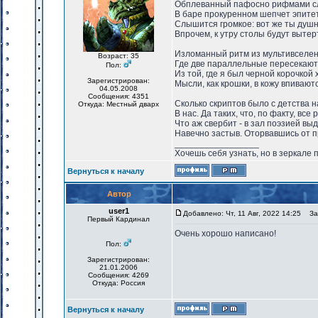
Обплеванный пафосно рифмами с
В баре прокуренном шепчет эпите
Слышится громкое: вот же ты душн
Впрочем, к утру столы будут вытер
Изломанный ритм из мультивселен
Возраст: 35
Где две параллельные пересекают
Пол:
Из той, где я был черной корочкой 
Зарегистрирован:
Мысли, как крошки, в кожу впивают
04.05.2008
Сообщения: 4351
Сколько скриптов было с детства 
Откуда: Местный дварх
В нас. Да таких, что, по факту, все 
Что аж свербит - в зал поэзией выд
Навечно застыв. Оторвавшись от п
_________________
Хочешь себя узнать, но в зеркале 
Вернуться к началу
Автор
user1
Добавлено: Чт, 11 Авг, 2022 14:25
Заг
Первый Кардинал
Очень хорошо написано!
Пол:
Зарегистрирован:
21.01.2006
Сообщения: 4269
Откуда: Россия
Вернуться к началу