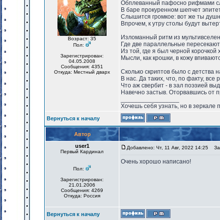
Обплеванный пафосно рифмами с
В баре прокуренном шепчет эпите
Слышится громкое: вот же ты душн
Впрочем, к утру столы будут вытер
Изломанный ритм из мультивселен
Возраст: 35
Где две параллельные пересекают
Пол:
Из той, где я был черной корочкой 
Зарегистрирован:
Мысли, как крошки, в кожу впивают
04.05.2008
Сообщения: 4351
Сколько скриптов было с детства 
Откуда: Местный дварх
В нас. Да таких, что, по факту, все 
Что аж свербит - в зал поэзией выд
Навечно застыв. Оторвавшись от п
_________________
Хочешь себя узнать, но в зеркале 
Вернуться к началу
Автор
user1
Добавлено: Чт, 11 Авг, 2022 14:25
Заг
Первый Кардинал
Очень хорошо написано!
Пол:
Зарегистрирован:
21.01.2006
Сообщения: 4269
Откуда: Россия
Вернуться к началу