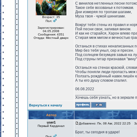
С винилов нетленных песни поток
Такое себе воззванье к потомкам.
Дни измеряя по тропам шагами,
Муза твоя - чужой шинигами.
Возраст: 35
Пол:
Вокруг тебя стены из правил и нор
Зарегистрирован:
Пой песни свои, запивая вином.
04.05.2008
И как не старайся, Харон влево пра
Сообщения: 4351
Стирая меж мигом и вечностью гра
Откуда: Местный дварх
Останься в стихах ненаписанных п
Мир без тебя уныл, сер и пресен.
Под солнцем безумцев завыв на лу
Под струны гитар признавая "вину"
Останься на стенах краской, слова
Чтобы поняли люди пропасть меж 
Ползать рождённый навек лишён к
А ты его душу словом спалил.
06.08.2022
_________________
Хочешь себя узнать, но в зеркале 
Вернуться к началу
Автор
user1
Добавлено: Пн, 08 Авг, 2022 22:25
Заг
Первый Кардинал
Брат, ты сегодня в ударе!
Пол: