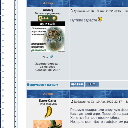
Автор
Andrej
Добавлено: Вт, 09 Авг, 2022 23:07
Заг
Бета-координатор
Ну типо здрасте
Пол:
Зарегистрирован:
15.08.2008
Сообщения: 2987
Вернуться к началу
Автор
Карл-Сатег
Добавлено: Ср, 10 Авг, 2022 22:37
Заг
Поэт форума
Рифмую квадратами в круглую фор
Как в детской игре. Простой, на ра
Хочется быть от поэзии сбоку,
Но, цель моя - фото з эффектом р