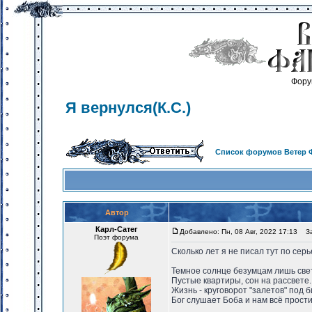
Фору
Я вернулся(К.С.)
Список форумов Ветер 
Автор
Карл-Сатег
Добавлено: Пн, 08 Авг, 2022 17:13
Заг
Поэт форума
Сколько лет я не писал тут по се
Темное солнце безумцам лишь све
Пустые квартиры, сон на рассвете.
Жизнь - круговорот "залетов" под б
Бог слушает Боба и нам всё прости