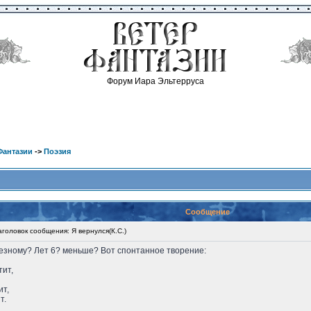
Форум Иара Эльтерруса
Фантазии
->
Поэзия
Сообщение
оловок сообщения: Я вернулся(К.С.)
рьезному? Лет 6? меньше? Вот спонтанное творение:
тит,
ит,
т.