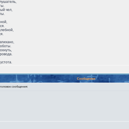
лушатель,
ты.
ый чел,
ты.
ной,
ся.
хлебной,
ся.
напихано,
роботы.
охнуть,
ровода.
пустота.
Сообщение
оловок сообщения: