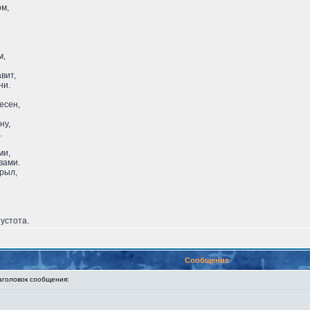
ом,
м,
вит,
ни.
есен,
ну,
.
ми,
вами.
рыл,
пустота.
Сообщение
оловок сообщения: