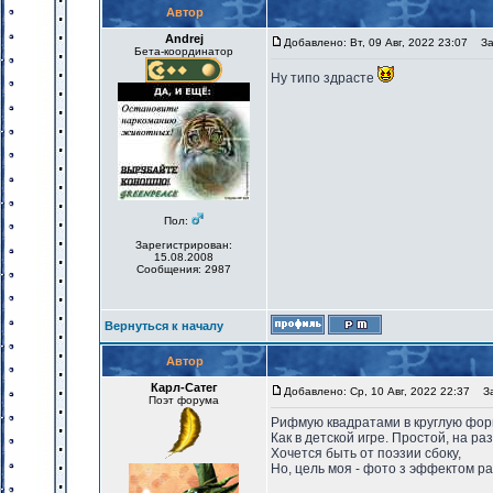
Автор
Andrej
Добавлено: Вт, 09 Авг, 2022 23:07
Заг
Бета-координатор
Ну типо здрасте
Пол:
Зарегистрирован:
15.08.2008
Сообщения: 2987
Вернуться к началу
Автор
Карл-Сатег
Добавлено: Ср, 10 Авг, 2022 22:37
Заг
Поэт форума
Рифмую квадратами в круглую фор
Как в детской игре. Простой, на ра
Хочется быть от поэзии сбоку,
Но, цель моя - фото з эффектом р