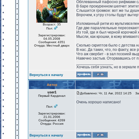
Обплеванный пафосно рифмами с
В баре прокуренном шепчет эпите
Слышится громкое: вот же ты душн
Впрочем, к утру столы будут вытер
Изломанный ритм из мультивселен
Возраст: 35
Где две параллельные пересекают
Пол:
Из той, где я был черной корочкой 
Зарегистрирован:
Мысли, как крошки, в кожу впивают
04.05.2008
Сообщения: 4351
Сколько скриптов было с детства 
Откуда: Местный дварх
В нас. Да таких, что, по факту, все 
Что аж свербит - в зал поэзией выд
Навечно застыв. Оторвавшись от п
_________________
Хочешь себя узнать, но в зеркале 
Вернуться к началу
Автор
user1
Добавлено: Чт, 11 Авг, 2022 14:25
Заг
Первый Кардинал
Очень хорошо написано!
Пол:
Зарегистрирован:
21.01.2006
Сообщения: 4269
Откуда: Россия
Вернуться к началу