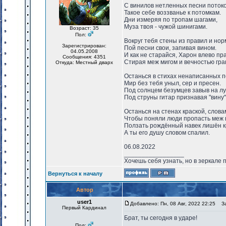
С винилов нетленных песни поток
Такое себе воззванье к потомкам.
Дни измеряя по тропам шагами,
Муза твоя - чужой шинигами.
Возраст: 35
Пол:
Вокруг тебя стены из правил и нор
Зарегистрирован:
Пой песни свои, запивая вином.
04.05.2008
И как не старайся, Харон влево пра
Сообщения: 4351
Стирая меж мигом и вечностью гра
Откуда: Местный дварх
Останься в стихах ненаписанных п
Мир без тебя уныл, сер и пресен.
Под солнцем безумцев завыв на лу
Под струны гитар признавая "вину"
Останься на стенах краской, слова
Чтобы поняли люди пропасть меж 
Ползать рождённый навек лишён к
А ты его душу словом спалил.
06.08.2022
_________________
Хочешь себя узнать, но в зеркале 
Вернуться к началу
Автор
user1
Добавлено: Пн, 08 Авг, 2022 22:25
Заг
Первый Кардинал
Брат, ты сегодня в ударе!
Пол: