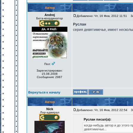
Автор
Andrej
Добавлено: Чт, 16 Фев, 2012 11:51
За
Бета-координатор
Руслан
серия девятимечье, имеет несколь
Пол:
Зарегистрирован:
15.08.2008
Сообщения: 2987
Вернуться к началу
Автор
Nick
Добавлено: Чт, 16 Фев, 2012 22:54
За
Лор-адмирал
Руслан писал(а):
когда-нибудь автор и до этого п
девятимечье...