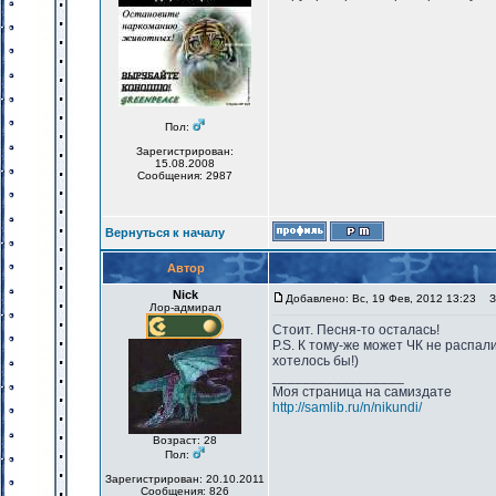
Пол:
Зарегистрирован:
15.08.2008
Сообщения: 2987
Вернуться к началу
Автор
Nick
Добавлено: Вс, 19 Фев, 2012 13:23
За
Лор-адмирал
Стоит. Песня-то осталась!
P.S. К тому-же может ЧК не распал
хотелось бы!)
_________________
Моя страница на самиздате
http://samlib.ru/n/nikundi/
Возраст: 28
Пол:
Зарегистрирован: 20.10.2011
Сообщения: 826