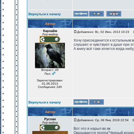
Вернуться к началу
Автор
Кархайм
Добавлено: Вс, 02 Июн, 2013 10:23
За
Лор-майор
Хочу присоединится к остальным:м
слушают и чувствуют в душе при эт
А книгу всё таки хочется когда-ниб
Возраст: 45
Пол:
Зарегистрирован:
01.06.2013
Сообщения: 240
Вернуться к началу
Автор
Руслан
Добавлено: Ср, 09 Янв, 2019 22:54
За
Лор-майор
Вот что я нарыл во вк
Оказывается группа"Черный кузнец