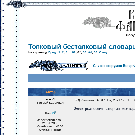
Фору
Толковый бестолковый словар
На страницу
Пред.
1
,
2
,
3
...
81
,
82
,
83
,
84
,
85
След.
Список форумов Ветер 
Автор
user1
Добавлено: Вс, 07 Ноя, 2021 14:51
За
Первый Кардинал
Электроэнергия
- энергия электор
Пол:
Зарегистрирован:
21.01.2006
Сообщения: 4269
Откуда: Россия