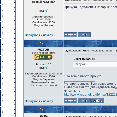
Первый Кардинал
Требуха
- документы, которые пос
Пол:
Зарегистрирован:
21.01.2006
Сообщения: 4269
Откуда: Россия
Вернуться к началу
Автор
VICTOR
Добавлено: Чт, 07 Июл, 2022 19:29
За
Бета-координатор
user1 писал(а):
Требуха
Возраст: 35
Пол:
Зарегистрирован: 12.05.2011
Это точно что-то про ухо.
Сообщения: 2576
Откуда: Украина,
_________________
Киев(точный номер
Четыре планеты Веги совершенно 
вселенной не скажу)
В две тысячи сто двенадцатом год
Фомальгаут.
http://www.astronet.ru/db/msg/12221
Вернуться к началу
Автор
user1
Добавлено: Ср, 03 Авг, 2022 21:27
Заг