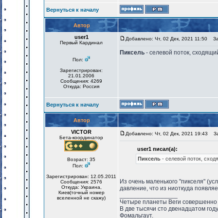
Вернуться к началу
Автор
user1
Добавлено: Чт, 02 Дек, 2021 11:50
Заг
Первый Кардинал
Пиксель
- селевой поток, сходящий
Пол:
Зарегистрирован:
21.01.2006
Сообщения: 4269
Откуда: Россия
Вернуться к началу
Автор
VICTOR
Добавлено: Чт, 02 Дек, 2021 19:43
Заг
Бета-координатор
user1 писал(а):
Пиксель
- селевой поток, сход
Возраст: 35
Пол:
Зарегистрирован: 12.05.2011
Из очень маленького "пикселя" (усл
Сообщения: 2576
Откуда: Украина,
давление, что из ниоткуда появляет
Киев(точный номер
_________________
вселенной не скажу)
Четыре планеты Веги совершенно 
В две тысячи сто двенадцатом год
Фомальгаут.