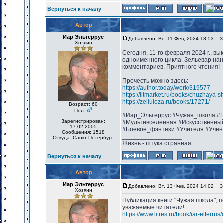
Вернуться к началу
Автор
Иар Эльтеррус
Добавлено: Вс, 11 Фев, 2024 18:53
За
Хозяин
Сегодня, 11-го февраля 2024 г., в
одноименного цикла. Зельевар нан
комментариев. Приятного чтения!
Прочесть можно здесь:
https://author.today/work/319577
https://litmarket.ru/books/chuzhaya-s
https://zelluloza.ru/books/17271/
Возраст: 60
Пол:
#Иар_Эльтеррус #Чужая_школа #П
Зарегистрирован:
#Мультивселенная #Искусственны
17.02.2005
#Боевое_фэнтези #Учителя #Учен
Сообщения: 1518
_________________
Откуда: Санкт-Петербург
Жизнь - штука странная...
Вернуться к началу
Автор
Иар Эльтеррус
Добавлено: Вт, 13 Фев, 2024 14:02
За
Хозяин
Публикация книги "Чужая школа", п
уважаемые читатели!
https://www.litres.ru/book/iar-elter
_________________