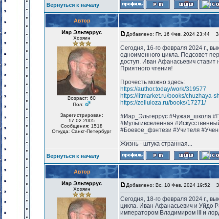
Вернуться к началу
Автор
Иар Эльтеррус
Добавлено: Пт, 16 Фев, 2024 23:44
За
Хозяин
Сегодня, 16-го февраля 2024 г., в
одноименного цикла. Педсовет пер
доступ. Иван Афанасьевич ставит
Приятного чтения!
Прочесть можно здесь:
https://author.today/work/319577
https://litmarket.ru/books/chuzhaya-s
Возраст: 60
https://zelluloza.ru/books/17271/
Пол:
Зарегистрирован:
#Иар_Эльтеррус #Чужая_школа #П
17.02.2005
#Мультивселенная #Искусственны
Сообщения: 1518
#Боевое_фэнтези #Учителя #Учен
Откуда: Санкт-Петербург
_________________
Жизнь - штука странная...
Вернуться к началу
Автор
Иар Эльтеррус
Добавлено: Вс, 18 Фев, 2024 19:52
За
Хозяин
Сегодня, 18-го февраля 2024 г., в
цикла. Иван Афанасьевич и Уйдо Р
императором Владимиром III и лор