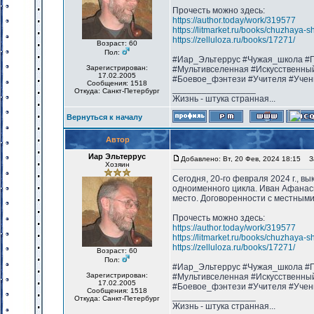
Прочесть можно здесь:
https://author.today/work/319577
https://litmarket.ru/books/chuzhaya-s
https://zelluloza.ru/books/17271/
Возраст: 60
Пол:
#Иар_Эльтеррус #Чужая_школа #П
Зарегистрирован:
#Мультивселенная #Искусственны
17.02.2005
#Боевое_фэнтези #Учителя #Учен
Сообщения: 1518
_________________
Откуда: Санкт-Петербург
Жизнь - штука странная...
Вернуться к началу
Автор
Иар Эльтеррус
Добавлено: Вт, 20 Фев, 2024 18:15
За
Хозяин
Сегодня, 20-го февраля 2024 г., в
одноименного цикла. Иван Афанась
место. Договоренности с местными
Прочесть можно здесь:
https://author.today/work/319577
https://litmarket.ru/books/chuzhaya-s
https://zelluloza.ru/books/17271/
Возраст: 60
Пол:
#Иар_Эльтеррус #Чужая_школа #П
Зарегистрирован:
#Мультивселенная #Искусственны
17.02.2005
#Боевое_фэнтези #Учителя #Учен
Сообщения: 1518
_________________
Откуда: Санкт-Петербург
Жизнь - штука странная...