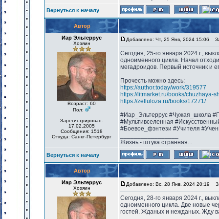
Вернуться к началу
Автор
Иар Эльтеррус
Добавлено: Чт, 25 Янв, 2024 15:06
Заг
Хозяин
Сегодня, 25-го января 2024 г., вы
одноименного цикла. Начал отходи
мегадроидов. Первый источник и е
Прочесть можно здесь:
https://author.today/work/319577
https://litmarket.ru/books/chuzhaya-s
https://zelluloza.ru/books/17271/
Возраст: 60
Пол:
#Иар_Эльтеррус #Чужая_школа #П
Зарегистрирован:
#Мультивселенная #Искусственны
17.02.2005
#Боевое_фэнтези #Учителя #Учен
Сообщения: 1518
_________________
Откуда: Санкт-Петербург
Жизнь - штука странная...
Вернуться к началу
Автор
Иар Эльтеррус
Добавлено: Вс, 28 Янв, 2024 20:19
За
Хозяин
Сегодня, 28-го января 2024 г., вы
одноименного цикла. Две новые че
гостей. Жданых и нежданых. Жду в