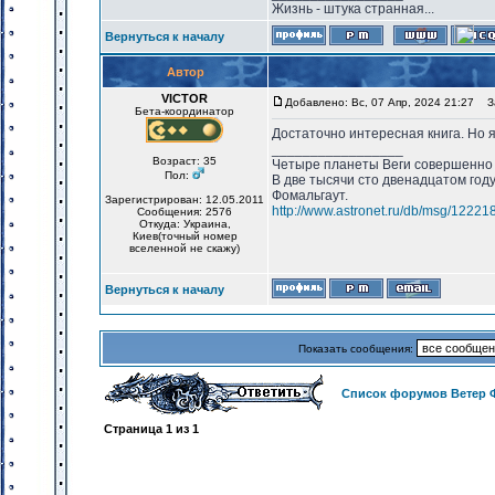
Жизнь - штука странная...
Вернуться к началу
Автор
VICTOR
Добавлено: Вс, 07 Апр, 2024 21:27
За
Бета-координатор
Достаточно интересная книга. Но я
_________________
Возраст: 35
Четыре планеты Веги совершенно 
Пол:
В две тысячи сто двенадцатом год
Фомальгаут.
Зарегистрирован: 12.05.2011
http://www.astronet.ru/db/msg/12221
Сообщения: 2576
Откуда: Украина,
Киев(точный номер
вселенной не скажу)
Вернуться к началу
Показать сообщения:
Список форумов Ветер 
Страница
1
из
1