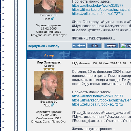
Прочесть можно здесь:
https://author.today/work/319577
https://litmarket.ru/books/chuzhaya-s
https://zelluloza.ru/books/17271/
Возраст: 60
Пол:
#Иар_Эльтеррус #Чужая_школа #П
Зарегистрирован:
#Мультивселенная #Искусственны
17.02.2005
#Боевое_фэнтези #Учителя #Учен
Сообщения: 1518
_________________
Откуда: Санкт-Петербург
Жизнь - штука странная...
Вернуться к началу
Автор
Иар Эльтеррус
Добавлено: Сб, 10 Фев, 2024 18:38
За
Хозяин
Сегодня, 10-го февраля 2024 г., в
одноименного цикла. Ремонт завер
подыхать от голода и жажды. Риту
школ. Жду ваших комментариев. Пр
Прочесть можно здесь:
https://author.today/work/319577
https://litmarket.ru/books/chuzhaya-s
Возраст: 60
https://zelluloza.ru/books/17271/
Пол:
Зарегистрирован:
#Иар_Эльтеррус #Чужая_школа #П
17.02.2005
#Мультивселенная #Искусственны
Сообщения: 1518
#Боевое_фэнтези #Учителя #Учен
Откуда: Санкт-Петербург
_________________
Жизнь - штука странная...