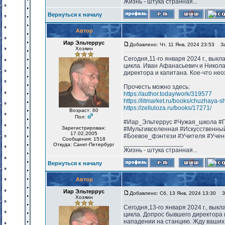
Жизнь - штука странная...
Вернуться к началу
Автор
Иар Эльтеррус
Добавлено: Чт, 11 Янв, 2024 23:53
Заг
Хозяин
Сегодня,11-го января 2024 г., вык
цикла. Иван Афанасьевич и Никол
директора и капитана. Кое-что не
Прочесть можно здесь:
https://author.today/work/319577
https://litmarket.ru/books/chuzhaya-s
https://zelluloza.ru/books/17271/
Возраст: 60
Пол:
#Иар_Эльтеррус #Чужая_школа #П
Зарегистрирован:
#Мультивселенная #Искусственны
17.02.2005
#Боевое_фэнтези #Учителя #Учен
Сообщения: 1518
_________________
Откуда: Санкт-Петербург
Жизнь - штука странная...
Вернуться к началу
Автор
Иар Эльтеррус
Добавлено: Сб, 13 Янв, 2024 13:30
За
Хозяин
Сегодня,13-го января 2024 г., вык
цикла. Допрос бывшего директора 
нападении на станцию. Жду ваших