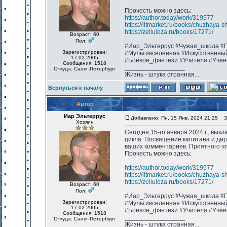
Прочесть можно здесь:
https://author.today/work/319577
https://litmarket.ru/books/chuzhaya-s
https://zelluloza.ru/books/17271/
Возраст: 60
Пол:
#Иар_Эльтеррус #Чужая_школа #П
Зарегистрирован:
#Мультивселенная #Искусственны
17.02.2005
#Боевое_фэнтези #Учителя #Учен
Сообщения: 1518
_________________
Откуда: Санкт-Петербург
Жизнь - штука странная...
Вернуться к началу
Автор
Иар Эльтеррус
Добавлено: Пн, 15 Янв, 2024 21:25
За
Хозяин
Сегодня,15-го января 2024 г., вык
цикла. Посвящение капитана и дир
ваших комментариев. Приятного ч
Прочесть можно здесь:
https://author.today/work/319577
https://litmarket.ru/books/chuzhaya-s
https://zelluloza.ru/books/17271/
Возраст: 60
Пол:
#Иар_Эльтеррус #Чужая_школа #П
Зарегистрирован:
#Мультивселенная #Искусственны
17.02.2005
#Боевое_фэнтези #Учителя #Учен
Сообщения: 1518
_________________
Откуда: Санкт-Петербург
Жизнь - штука странная...