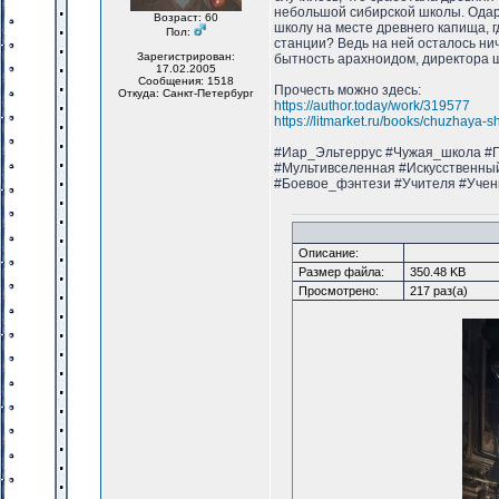
небольшой сибирской школы. Одаре
Возраст: 60
школу на месте древнего капища, г
Пол:
станции? Ведь на ней осталось ниче
Зарегистрирован:
бытность арахноидом, директора шк
17.02.2005
Сообщения: 1518
Прочесть можно здесь:
Откуда: Санкт-Петербург
https://author.today/work/319577
https://litmarket.ru/books/chuzhaya-s
#Иар_Эльтеррус #Чужая_школа #П
#Мультивселенная #Искусственны
#Боевое_фэнтези #Учителя #Учен
Описание:
Размер файла:
350.48 KB
Просмотрено:
217 раз(а)