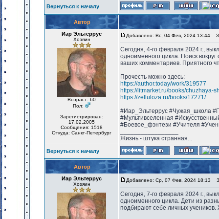
Вернуться к началу
Автор
Иар Эльтеррус
Добавлено: Вс, 04 Фев, 2024 13:44
За
Хозяин
Сегодня, 4-го февраля 2024 г., вы
одноименного цикла. Поиск вокруг
ваших комментариев. Приятного ч
Прочесть можно здесь:
https://author.today/work/319577
https://litmarket.ru/books/chuzhaya-s
https://zelluloza.ru/books/17271/
Возраст: 60
Пол:
#Иар_Эльтеррус #Чужая_школа #П
Зарегистрирован:
#Мультивселенная #Искусственны
17.02.2005
#Боевое_фэнтези #Учителя #Учен
Сообщения: 1518
_________________
Откуда: Санкт-Петербург
Жизнь - штука странная...
Вернуться к началу
Автор
Иар Эльтеррус
Добавлено: Ср, 07 Фев, 2024 18:13
За
Хозяин
Сегодня, 7-го февраля 2024 г., вы
одноименного цикла. Дети из разн
подбирают себе личных учеников. 