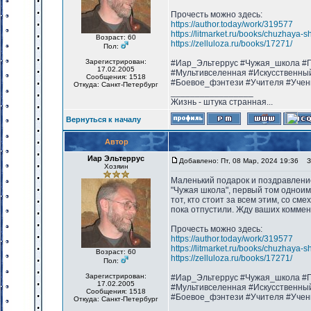
Прочесть можно здесь:
https://author.today/work/319577
https://litmarket.ru/books/chuzhaya-s
Возраст: 60
https://zelluloza.ru/books/17271/
Пол:
Зарегистрирован:
#Иар_Эльтеррус #Чужая_школа #П
17.02.2005
#Мультивселенная #Искусственны
Сообщения: 1518
#Боевое_фэнтези #Учителя #Учен
Откуда: Санкт-Петербург
_________________
Жизнь - штука странная...
Вернуться к началу
Автор
Иар Эльтеррус
Добавлено: Пт, 08 Мар, 2024 19:36
За
Хозяин
Маленький подарок и поздравление 
"Чужая школа", первый том одноим
тот, кто стоит за всем этим, со с
пока отпустили. Жду ваших коммен
Прочесть можно здесь:
https://author.today/work/319577
https://litmarket.ru/books/chuzhaya-s
Возраст: 60
https://zelluloza.ru/books/17271/
Пол:
Зарегистрирован:
#Иар_Эльтеррус #Чужая_школа #П
17.02.2005
#Мультивселенная #Искусственны
Сообщения: 1518
#Боевое_фэнтези #Учителя #Учен
Откуда: Санкт-Петербург
_________________