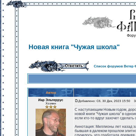
Фору
Новая книга "Чужая школа"
Список форумов Ветер 
Автор
Иар Эльтеррус
Добавлено: Сб, 30 Дек, 2023 15:50
За
Хозяин
С наступающим Новым годом, дорог
новой книги "Чужая школа" в однои
если кто-то вдруг захочет сделать
Аннотация: Миллионы лет назад з
бывшая в далеком прошлом элитной
случилось, что сработала древняя