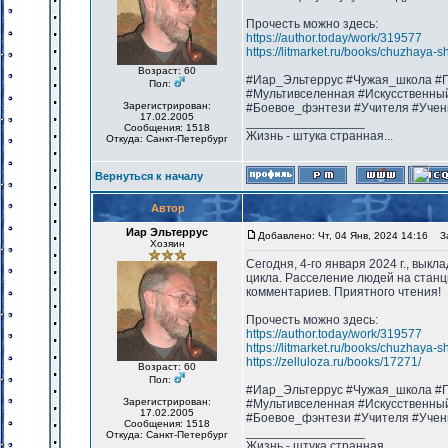
Прочесть можно здесь:
https://author.today/work/319577
https://litmarket.ru/books/chuzhaya-s
Возраст: 60
#Иар_Эльтеррус #Чужая_школа #П
Пол:
#Мультивселенная #Искусственны
Зарегистрирован:
#Боевое_фэнтези #Учителя #Учен
17.02.2005
_________________
Сообщения: 1518
Жизнь - штука странная...
Откуда: Санкт-Петербург
Вернуться к началу
Автор
Иар Эльтеррус
Добавлено: Чт, 04 Янв, 2024 14:16
Заг
Хозяин
Сегодня, 4-го января 2024 г., вык
цикла. Расселение людей на стан
комментариев. Приятного чтения!
Прочесть можно здесь:
https://author.today/work/319577
https://litmarket.ru/books/chuzhaya-s
https://zelluloza.ru/books/17271/
Возраст: 60
Пол:
#Иар_Эльтеррус #Чужая_школа #П
Зарегистрирован:
#Мультивселенная #Искусственны
17.02.2005
#Боевое_фэнтези #Учителя #Учен
Сообщения: 1518
_________________
Откуда: Санкт-Петербург
Жизнь - штука странная...