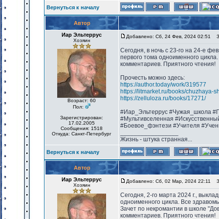
Вернуться к началу
Автор
Иар Эльтеррус
Добавлено: Сб, 24 Фев, 2024 02:51
За
Хозяин
Сегодня, в ночь с 23-го на 24-е фе
первого тома одноименного цикла.
комментариев. Приятного чтения!
Прочесть можно здесь:
https://author.today/work/319577
https://litmarket.ru/books/chuzhaya-s
https://zelluloza.ru/books/17271/
Возраст: 60
Пол:
#Иар_Эльтеррус #Чужая_школа #П
Зарегистрирован:
#Мультивселенная #Искусственны
17.02.2005
#Боевое_фэнтези #Учителя #Учен
Сообщения: 1518
_________________
Откуда: Санкт-Петербург
Жизнь - штука странная...
Вернуться к началу
Автор
Иар Эльтеррус
Добавлено: Сб, 02 Мар, 2024 22:11
За
Хозяин
Сегодня, 2-го марта 2024 г., выкл
одноименного цикла. Все здравомы
Зачет по некромантии в школе "Дов
комментариев. Приятного чтения!