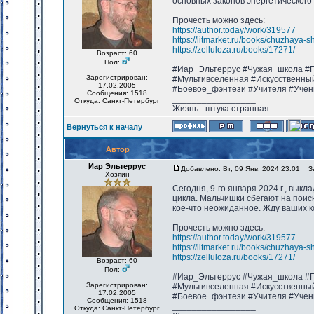
основных законов энергетического
Прочесть можно здесь:
https://author.today/work/319577
https://litmarket.ru/books/chuzhaya-s
https://zelluloza.ru/books/17271/
Возраст: 60
Пол:
#Иар_Эльтеррус #Чужая_школа #П
Зарегистрирован:
#Мультивселенная #Искусственны
17.02.2005
#Боевое_фэнтези #Учителя #Учен
Сообщения: 1518
_________________
Откуда: Санкт-Петербург
Жизнь - штука странная...
Вернуться к началу
Автор
Иар Эльтеррус
Добавлено: Вт, 09 Янв, 2024 23:01
Заг
Хозяин
Сегодня, 9-го января 2024 г., вык
цикла. Мальчишки сбегают на поис
кое-что неожиданное. Жду ваших к
Прочесть можно здесь:
https://author.today/work/319577
https://litmarket.ru/books/chuzhaya-s
https://zelluloza.ru/books/17271/
Возраст: 60
Пол:
#Иар_Эльтеррус #Чужая_школа #П
Зарегистрирован:
#Мультивселенная #Искусственны
17.02.2005
#Боевое_фэнтези #Учителя #Учен
Сообщения: 1518
_________________
Откуда: Санкт-Петербург