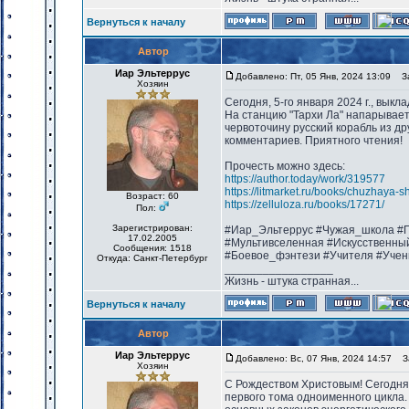
Вернуться к началу
Автор
Иар Эльтеррус
Добавлено: Пт, 05 Янв, 2024 13:09
Заг
Хозяин
Сегодня, 5-го января 2024 г., вык
На станцию "Тархи Ла" напарывае
червоточину русский корабль из др
комментариев. Приятного чтения!
Прочесть можно здесь:
https://author.today/work/319577
https://litmarket.ru/books/chuzhaya-s
Возраст: 60
https://zelluloza.ru/books/17271/
Пол:
Зарегистрирован:
#Иар_Эльтеррус #Чужая_школа #П
17.02.2005
#Мультивселенная #Искусственны
Сообщения: 1518
#Боевое_фэнтези #Учителя #Учен
Откуда: Санкт-Петербург
_________________
Жизнь - штука странная...
Вернуться к началу
Автор
Иар Эльтеррус
Добавлено: Вс, 07 Янв, 2024 14:57
За
Хозяин
С Рождеством Христовым! Сегодня, 
первого тома одноименного цикла.