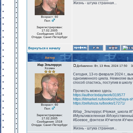
Жизнь - штука странная...
Возраст: 60
Пол:
Зарегистрирован:
17.02.2005
Сообщения: 1518
Откуда: Санкт-Петербург
Вернуться к началу
Автор
Иар Эльтеррус
Добавлено: Вт, 13 Фев, 2024 17:50
За
Хозяин
Сегодня, 13-го февраля 2024 г., в
одноименного цикла. Немногие выж
способ спастись, поступив в школу
Прочесть можно здесь:
https://author.today/work/319577
https://litmarket.ru/books/chuzhaya-s
https://zelluloza.ru/books/17271/
Возраст: 60
Пол:
#Иар_Эльтеррус #Чужая_школа #П
Зарегистрирован:
#Мультивселенная #Искусственны
17.02.2005
#Боевое_фэнтези #Учителя #Учен
Сообщения: 1518
_________________
Откуда: Санкт-Петербург
Жизнь - штука странная...