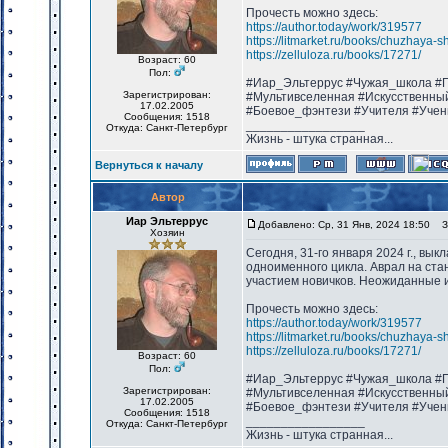
Прочесть можно здесь:
https://author.today/work/319577
https://litmarket.ru/books/chuzhaya-s
https://zelluloza.ru/books/17271/
Возраст: 60
Пол:
#Иар_Эльтеррус #Чужая_школа #П
Зарегистрирован:
#Мультивселенная #Искусственны
17.02.2005
#Боевое_фэнтези #Учителя #Учен
Сообщения: 1518
_________________
Откуда: Санкт-Петербург
Жизнь - штука странная...
Вернуться к началу
Автор
Иар Эльтеррус
Добавлено: Ср, 31 Янв, 2024 18:50
За
Хозяин
Сегодня, 31-го января 2024 г., вы
одноименного цикла. Аврал на ста
участием новичков. Неожиданные и
Прочесть можно здесь:
https://author.today/work/319577
https://litmarket.ru/books/chuzhaya-s
https://zelluloza.ru/books/17271/
Возраст: 60
Пол:
#Иар_Эльтеррус #Чужая_школа #П
Зарегистрирован:
#Мультивселенная #Искусственны
17.02.2005
#Боевое_фэнтези #Учителя #Учен
Сообщения: 1518
_________________
Откуда: Санкт-Петербург
Жизнь - штука странная...