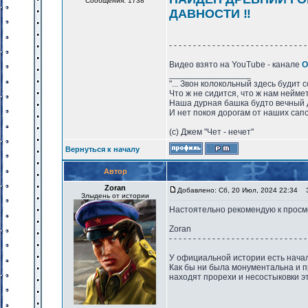
Сообщения: 1738
ДАВНОСТИ ‼️
- - - - - - - - - - - - - - - - - - - - - - - - - - - - -
Видео взято на YouTube - канале
О
_________________
"... Звон колокольный здесь будит 
Что ж не сидится, что ж нам нейме
Наша дурная башка будто вечный 
И нет покоя дорогам от наших сапо
(с) Джем "Чет - нечет"
Вернуться к началу
Автор
Zoran
Добавлено: Сб, 20 Июл, 2024 22:34
За
Злыдень от истории
Настоятельно рекомендую к просм
Zoran
- - - - - - - - - - - - - - - - - - - - - - - - - - - - -
У официальной истории есть начал
Как бы ни была монументальна и 
находят прорехи и несостыковки 