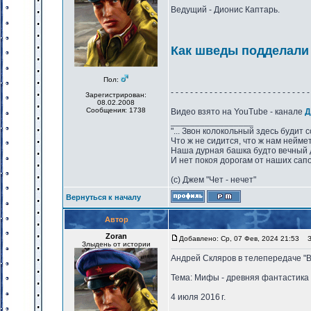
Ведущий - Дионис Каптарь.
Как шведы подделали
Пол:
- - - - - - - - - - - - - - - - - - - - - - - - - - - - -
Зарегистрирован:
08.02.2008
Сообщения: 1738
Видео взято на YouTube - канале
Д
_________________
"... Звон колокольный здесь будит 
Что ж не сидится, что ж нам нейме
Наша дурная башка будто вечный 
И нет покоя дорогам от наших сапо
(с) Джем "Чет - нечет"
Вернуться к началу
Автор
Zoran
Добавлено: Ср, 07 Фев, 2024 21:53
За
Злыдень от истории
Андрей Скляров в телепередаче "В
Тема: Мифы - древняя фантастика 
4 июля 2016 г.