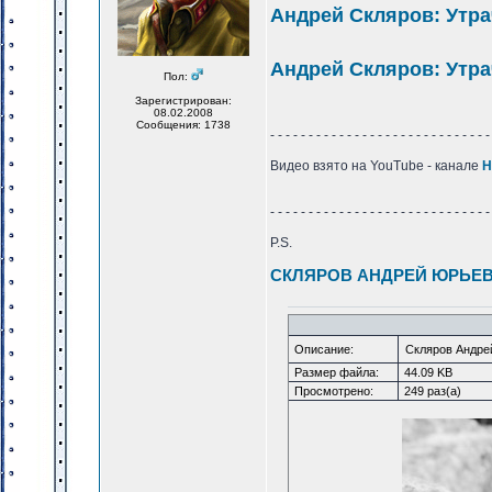
Андрей Скляров: Утр
Андрей Скляров: Утра
Пол:
Зарегистрирован:
08.02.2008
Сообщения: 1738
- - - - - - - - - - - - - - - - - - - - - - - - - - - - -
Видео взято на YouTube - канале
Н
- - - - - - - - - - - - - - - - - - - - - - - - - - - - -
P.S.
СКЛЯРОВ АНДРЕЙ ЮРЬЕ
Описание:
Скляров Андре
Размер файла:
44.09 KB
Просмотрено:
249 раз(а)