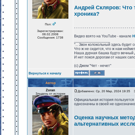
Андрей Скляров: Что 
хроника?
Пол:
- - - - - - - - - - - - - - - - - - - - - - - - - - - - -
Зарегистрирован:
08.02.2008
Видео взято на YouTube - канале
Н
Сообщения: 1738
_________________
"... Звон колокольный здесь будит 
Что ж не сидится, что ж нам нейме
Наша дурная башка будто вечный 
И нет покоя дорогам от наших сапо
(с) Джем "Чет - нечет"
Вернуться к началу
Автор
Zoran
Добавлено: Ср, 20 Мар, 2024 19:35
За
Злыдень от истории
Официальная история пользуется м
однозначны в своей не однозначн
Оценка научных метод
альтернативных иссл