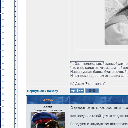
_________________
"... Звон колокольный здесь будит 
Что ж не сидится, что ж нам нейме
Наша дурная башка будто вечный 
И нет покоя дорогам от наших сапо
(с) Джем "Чет - нечет"
Вернуться к началу
Автор
Zoran
Добавлено: Пт, 11 Авг, 2023 18:38
Заг
Злыдень от истории
Как, когда и с какой целью созда
Беседуем с кандидатом историческ