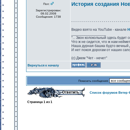
История создания Нов
Пол:
Зарегистрирован:
08.02.2008
Сообщения: 1738
- - - - - - - - - - - - - - - - - - - - - - - - - - - - -
Видео взято на YouTube - канале
Н
_________________
"... Звон колокольный здесь будит 
Что ж не сидится, что ж нам нейме
Наша дурная башка будто вечный 
И нет покоя дорогам от наших сапо
(с) Джем "Чет - нечет"
Вернуться к началу
Показать сообщения:
Список форумов Ветер 
Страница
1
из
1