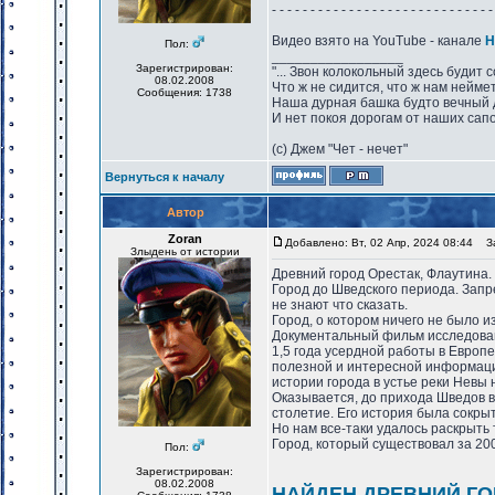
- - - - - - - - - - - - - - - - - - - - - - - - - - - - -
Видео взято на YouTube - канале
Н
Пол:
_________________
Зарегистрирован:
"... Звон колокольный здесь будит 
08.02.2008
Что ж не сидится, что ж нам нейме
Сообщения: 1738
Наша дурная башка будто вечный 
И нет покоя дорогам от наших сапо
(с) Джем "Чет - нечет"
Вернуться к началу
Автор
Zoran
Добавлено: Вт, 02 Апр, 2024 08:44
За
Злыдень от истории
Древний город Орестак, Флаутина.
Город до Шведского периода. Запр
не знают что сказать.
Город, о котором ничего не было и
Документальный фильм исследо
1,5 года усердной работы в Европе
полезной и интересной информац
истории города в устье реки Невы н
Оказывается, до прихода Шведов в 
столетие. Его история была сокрыт
Но нам все-таки удалось раскрыть 
Город, который существовал за 20
Пол:
Зарегистрирован:
08.02.2008
НАЙДЕН ДРЕВНИЙ ГО