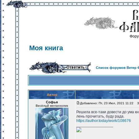
Фору
Моя книга
Список форумов Ветер 
Автор
Софья
Добавлено: Пт, 23 Июл, 2021 11:22
За
Весёлый меланхолик
Решила все-таки довести до ума кн
лень прочитать, буду рада.
https://author.today/work/108676
_________________