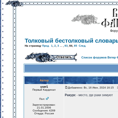
Фору
Толковый бестолковый словар
На страницу
Пред.
1
,
2
,
3
... ,
83
,
84
,
85
След.
Список форумов Ветер 
Автор
user1
Добавлено: Вс, 16 Июн, 2024 16:15
За
Первый Кардинал
Ракурс
- место, где раки зимуют
Пол:
Зарегистрирован:
21.01.2006
Сообщения: 4269
Откуда: Россия