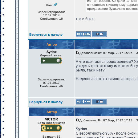
Вот интересно. Когда читал кни
отношению к исходному вариант
Пол:
продолжение буквально нескол
Зарегистрирован:
17.02.2014
так и было
Сообщения: 16
Вернуться к началу
Автор
Syrinx
Добавлено: Вт, 07 Мар, 2017 15:06
За
Лор-лейтенант
А что всё-таки с продолжением? У
увидеть третью книгу или хотя бы 
было, так и нет?
Надеюсь на ответ самого автора, 
Зарегистрирован:
07.03.2017
Сообщения: 46
Вернуться к началу
Автор
VICTOR
Добавлено: Вт, 07 Мар, 2017 17:13
За
Бета-координатор
Syrinx
С вероятностью 95% - после оконча
Возраст: 35
продолжится "Канатоходец" или как