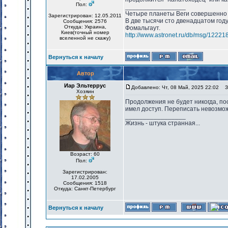
Пол:
_________________
Четыре планеты Веги совершенно 
Зарегистрирован: 12.05.2011
В две тысячи сто двенадцатом год
Сообщения: 2576
Откуда: Украина,
Фомальгаут.
Киев(точный номер
http://www.astronet.ru/db/msg/12221
вселенной не скажу)
Вернуться к началу
Автор
Иар Эльтеррус
Добавлено: Чт, 08 Май, 2025 22:02
За
Хозяин
Продолжения не будет никогда, пос
имел доступ. Переписать невозмож
_________________
Жизнь - штука странная...
Возраст: 60
Пол:
Зарегистрирован:
17.02.2005
Сообщения: 1518
Откуда: Санкт-Петербург
Вернуться к началу