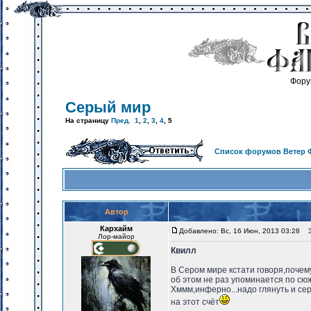
Фору
Серый мир
На страницу
Пред.
1
,
2
,
3
,
4
,
5
Список форумов Ветер 
Автор
Кархайм
Добавлено: Вс, 16 Июн, 2013 03:28
За
Лор-майор
Квилл
В Сером мире кстати говоря,почем
об этом не раз упоминается по сюж
Хммм,инферно...надо глянуть и сер
на этот счёт