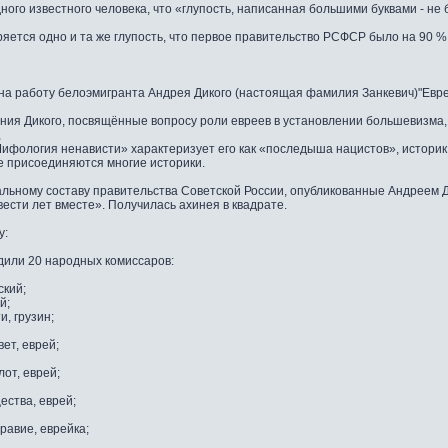
ого известного человека, что «глупость, написанная большими буквами - не
яется одно и та же глупость, что первое правительство РСФСР было на 90 % 
на работу белоэмигранта Андрея Дикого (настоящая фамилия Занкевич)"Евре
ния Дикого, посвящённые вопросу роли евреев в установлении большевизма,
,
Мифология ненависти» характеризует его как «последыша нацистов», истори
ке присоединяются многие историки.
ному составу правительства Советской России, опубликованные Андреем Ди
ести лет вместе». Получилась ахинея в квадрате.
у:
дили 20 народных комиссаров:
ский;
й;
, грузин;
ет, еврей;
от, еврей;
ства, еврей;
равие, еврейка;