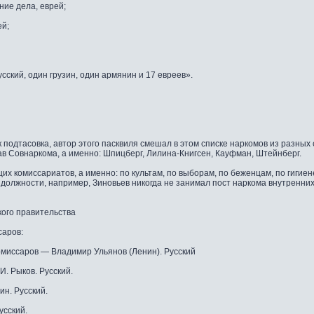
ие дела, еврей;
ей;
усский, один грузин, один армянин и 17 евреев».
ак подтасовка, автор этого пасквиля смешал в этом списке наркомов из разных
тав Совнаркома, а именно: Шпицберг, Лилина-Книгсен, Кауфман, Штейнберг.
х комиссариатов, а именно: по культам, по выборам, по беженцам, по гигиен
должности, например, Зиновьев никогда не занимал пост наркома внутренних
кого правительства
саров:
миссаров — Владимир Ульянов (Ленин). Русский
. Рыков. Русский.
н. Русский.
усский.