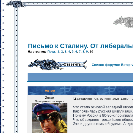
Письмо к Сталину. От либераль
На страницу
Пред.
1
,
2
,
3
,
4
,
5
,
6
,
7
,
8
,
9
,
10
Список форумов Ветер 
Автор
Zoran
Добавлено: Сб, 07 Июн, 2025 12:50
За
Злыдень от истории
Что стало основой западной европ
Как появилась русская цивилизаци
Почему Россия в 80-90-х проиграл
Что объединяет российское общест
Эти и другие темы обсудим с Андр