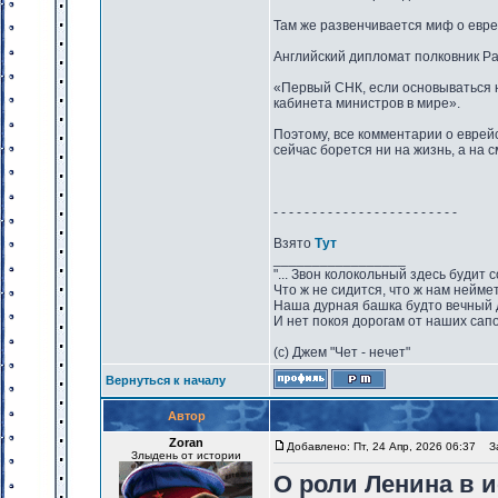
Там же развенчивается миф о евр
Английский дипломат полковник Ра
«Первый СНК, если основываться н
кабинета министров в мире».
Поэтому, все комментарии о еврей
сейчас борется ни на жизнь, а на с
- - - - - - - - - - - - - - - - - - - - - - - -
Взято
Тут
_________________
"... Звон колокольный здесь будит 
Что ж не сидится, что ж нам нейме
Наша дурная башка будто вечный 
И нет покоя дорогам от наших сапо
(с) Джем "Чет - нечет"
Вернуться к началу
Автор
Zoran
Добавлено: Пт, 24 Апр, 2026 06:37
За
Злыдень от истории
О роли Ленина в 