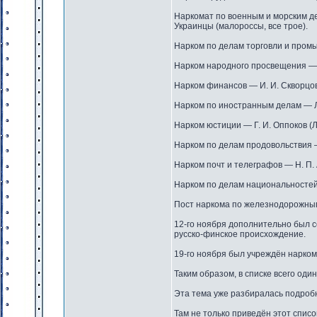
Наркомат по военным и морским дел
Украинцы (малороссы, все трое).
Нарком по делам торговли и промы
Нарком народного просвещения — А
Нарком финансов — И. И. Скворцов
Нарком по иностранным делам — Л.
Нарком юстиции — Г. И. Оппоков (Л
Нарком по делам продовольствия —
Нарком почт и телеграфов — Н. П. 
Нарком по делам национальностей 
Пост наркома по железнодорожным 
12-го ноября дополнительно был с
русско-финское происхождение.
19-го ноября был учреждён нарком
Таким образом, в списке всего один
Эта тема уже разбиралась подроб
Там не только приведён этот списо