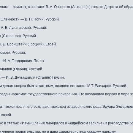
ам — комитет, в составе: В. А. Овсеенко (Антонов) (в тексте Декрета об обра
шленности — В. П. Ногин. Русский.
. В. Луначарский. Русский.
 (Степанов). Русский.
 Д. Бронштейн (Троцкий). Еврей.
омов). Русский.
 И. А. Теодорович. Поляк.
Авилов (Глебов). Русский.
— И. В. Джугашвили (Сталин) Грузин.
делам сперва был вакантным, позднее его занял М.Т. Елизаров. Русский.
оздан наркомат государственного призрения. Его возглавила первая в мире
ат госконтроля, его возглавил выходец из дворянского рода Эдуард Эдуардови
 еврей.
но в статье: «Измышления либералов о «еврейском засилье» в руководстве 
к членов правительства, но и дана характеристика каждому наркому.