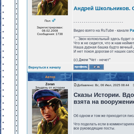
Андрей Школьников. С
Пол:
- - - - - - - - - - - - - - - - - - - - - - - -
Зарегистрирован:
Видео взято на RuTube - канале
Ра
08.02.2008
Сообщения: 1738
_________________
"... Звон колокольный здесь будит 
Что ж не сидится, что ж нам нейме
Наша дурная башка будто вечный 
И нет покоя дорогам от наших сапо
(с) Джем "Чет - нечет"
Вернуться к началу
Автор
Zoran
Добавлено: Вс, 06 Июл, 2025 08:44
За
Злыдень от истории
Сказы Истории. Вдо
взята на вооружени
Об одном и том же приходится писа
Что поделать если в комментариях
все руководящие посты.