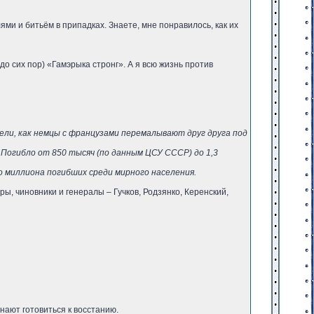
и и битьём в припадках. Знаете, мне понравилось, как их
до сих пор) «Гамэрыка стронг». А я всю жизнь против
ели, как немцы с французами перемалывают друг друга под
 Погибло от 850 тысяч (по данным ЦСУ СССР) до 1,3
о миллиона погибших среди мирного населения.
, чиновники и генералы – Гучков, Родзянко, Керенский,
нают готовиться к восстанию.