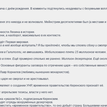
ча с днём рождения. В комменты подтянулись неадекваты с безумными воплям
меня это никогда и не волновало. Мейнстрим десятилетиями был (а местами и 
чности Ленина в истории.
ени, а наоборот, максимально в их контексте.
идёт Первая мировая.
о в неё вообще вступать? Я бы предпочёл, чтобы мы стояли сбоку и смотр
в в Галиполли, не вмешиваясь. Мобилизовано почти 15 миллионов человек.
.
о в плен. Ещё примерно столько же ранено. Миллион дезертиров. Ещё окол
Основные фигуранты заговора по отречению царя – его собственные министры
 Лавр Корнилов (любимец нынешних монархистов).
 царя не свергал и не арестовывал.
ъявляют о создании УНР, временное правительство Керенского признаёт её.
апрельские тезисы, власти у него нет.
ена «указом №1», подписанным Керенским.
бродят отряды вооружённых дезертиров.
сместить «временное правительство», то оно добьёт страну. Большевики начи