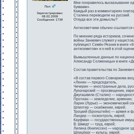
Мне понравилось высказывание одн
Пол:
буквами».
Каждый раз в комментариях повтор
Зарегистрирован:
Сталина переводили на русский.
08.02.2008
Откуда все эти домыслы?
Сообщения: 1738
Антисоветчики обычно ссылаются 
По мнению ряда историков, сочине
войны Занкевич служил у нацистов
публицист Семён Резник в книге «
антисемитом» и к ней в этой оцен
Вымышленные данные по националь
Александр Солженицын в книге «Дв
Состав правительства по Занкевич
«В состав первого Совнаркома вхо
«Ленин — председатель,
Чичерин — иностранные дела, рус
Луначарский — просвещение, евре
Джугашвили (Сталин) — народности
Протиан — земледелие, армянин;
Ларин (Лурье) — экономический сов
Шлихтер — снабжение, еврей;
Троцкий (Бронштейн) — армия и фл
Ландер — госконтроль, еврей;
Кауфман — государственные имуще
В. Шмидт — труд, еврей;
Лилина (Книгиссен) — народное зд
Шпицберг — культы, еврей;