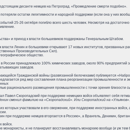
едстоящем десанте немцев на Петроград. «Промедление смерти подобно».
потеряли остатки легитимности и народной поддержки (если она у них вообще
событий 25-26 октября погибло всего шесть человек. Несмотря на достаточно 
тивление.
ства» и приход к власти большевиков поддержаны Генеральным Штабом.
к власти Ленин и большевики открывают 17 новых институтов, призванных ра
ственных Производительных Сил).
 географическое общество.
в России принадлежало 100% химических заводов, около 90% предприятий 
атывающих заводов.
рающейся Гражданской войны (развязанной белочехами) публикуется «Наброс
предлагается ряд мер составления плана реорганизации промышленности и э
енных
елью рационального размещения промышленности с точки зрения близости с
рал Павел Скоропадский при поддержке немецких войск объявляет себя гетм
Ленин сменил фамилию на «Скоропадский». Или Скоропадский на «Ульянов».
из которых участвовали в его свержении, при поддержке иностранных войск,
сии.
ин при поддержке немцев вторгается в Россию», а Врангель, Деникин, брита
 войск.
е монархисты, и не планируют восстанавливать монархию вообще (и уж тем 