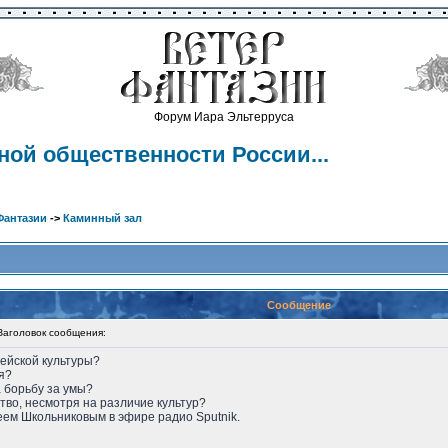
Форум Иара Эльтерруса
ной общественности России...
Фантазии
->
Каминный зал
Сообщение
головок сообщения:
ейской культуры?
я?
а борьбу за умы?
во, несмотря на различие культур?
еем Школьниковым в эфире радио Sputnik.