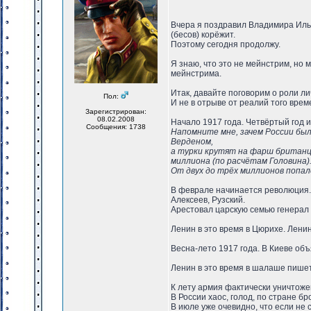
Вчера я поздравил Владимира Ильи
(бесов) корёжит.
Поэтому сегодня продолжу.
Я знаю, что это не мейнстрим, но 
мейнстрима.
Итак, давайте поговорим о роли ли
Пол:
И не в отрыве от реалий того врем
Зарегистрирован:
08.02.2008
Начало 1917 года. Четвёртый год 
Сообщения: 1738
Напомните мне, зачем России был
Верденом,
а турки крутят на фарш британце
миллиона (по расчётам Головина)
От двух до трёх миллионов попал
В феврале начинается революция. 
Алексеев, Рузский.
Арестовал царскую семью генерал
Ленин в это время в Цюрихе. Ленин
Весна-лето 1917 года. В Киеве об
Ленин в это время в шалаше пишет 
К лету армия фактически уничтож
В России хаос, голод, по стране 
В июле уже очевидно, что если не 