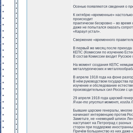
Осенью появляются сведения о пр
К октябрю «временные» настолько 
происходит
практически бескровно – во время 
даже не попытался оказать сопро
«Караул устал».
Свержение «временного правитель
В первый же месяц после прихода 
КЕПС (Комиссии по изучению Есте
В состав Комиссии входит Русское
На момент создания КЕПС немцам 
металлургических и металлообраб
В апреле 1918 года на фоне разго
В нём руководством государства 
изучение и обследование естеств
производительных сил России с ц
29 апреля 1918 года царский гене
Я как-то упустил момент, когда 
Бывшие царские генералы, многие 
начинают интервенцию против Рос
Заметьте, не «немецкий шпион Лен
наступают на Петроград с разных
сторон при поддержке иностранных
Причём большинство из них даже н