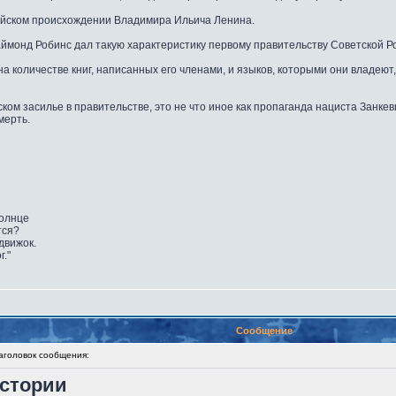
ейском происхождении Владимира Ильича Ленина.
ймонд Робинс дал такую характеристику первому правительству Советской Р
а количестве книг, написанных его членами, и языков, которыми они владеют
ском засилье в правительстве, это не что иное как пропаганда нациста Занк
мерть.
солнце
тся?
движок.
г."
Сообщение
головок сообщения:
истории