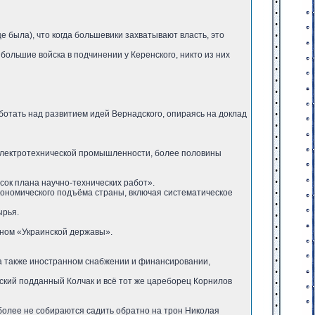
 была), что когда большевики захватывают власть, это
большие войска в подчинении у Керенского, никто из них
ботать над развитием идей Вернадского, опираясь на доклад
электротехнической промышленности, более половины
ок плана научно-технических работ».
кономического подъёма страны, включая систематическое
ырья.
аном «Украинской державы».
 а также иностранном снабжении и финансировании,
нский подданный Колчак и всё тот же цареборец Корнилов
более не собираются садить обратно на трон Николая