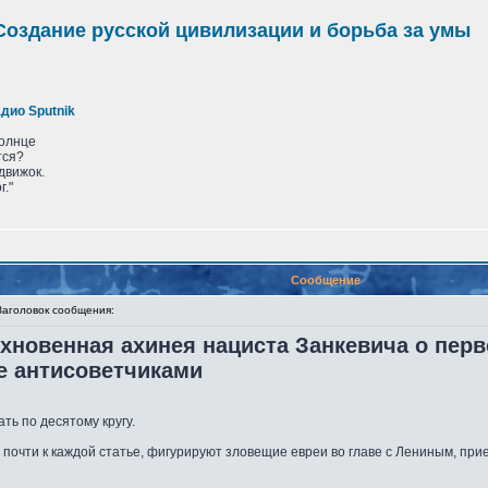
оздание русской цивилизации и борьба за умы
дио Sputnik
солнце
тся?
движок.
г."
Сообщение
головок сообщения:
хновенная ахинея нациста Занкевича о пер
е антисоветчиками
ть по десятому кругу.
 почти к каждой статье, фигурируют зловещие евреи во главе с Лениным, пр