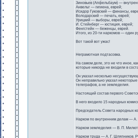
Зиновьев (Апфельбаум) — внутренн
Анвельт — гигиена, еврей;
Исидор Гуковский — финансы, евр
Володарский — печать, еврей;
Урицкий — выборы, еврей;
И. Стейнберг — юстиция, еврей;
Фенгстейн — беженцы, еврей.
Итого, из 20-ти наркомов — один р
Вот такой вот ужас!
Неграмотная подтасовка.
На самом деле, это не что иное, к
которые никогда не входили в сос
Он указал несколько несуществующи
Он неправильно указал некоторые 
телеграфов, а не земледелия.
Настоящий состав первого Советс
В него входило 15 народных комис
Председатель Совета народных ко
Нарком по внутренним делам — А. И
Нарком земледелия — В. П. Милюти
Нарком труда — А. Г. Шляпников. Р