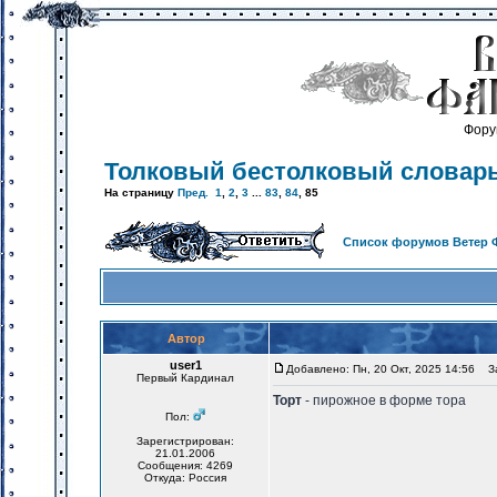
Фору
Толковый бестолковый словар
На страницу
Пред.
1
,
2
,
3
...
83
,
84
,
85
Список форумов Ветер 
Автор
user1
Добавлено: Пн, 20 Окт, 2025 14:56
За
Первый Кардинал
Торт
- пирожное в форме тора
Пол:
Зарегистрирован:
21.01.2006
Сообщения: 4269
Откуда: Россия