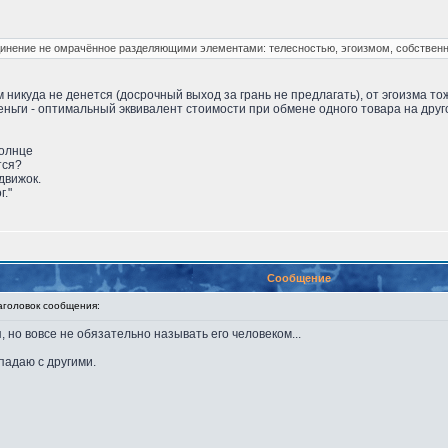
динение не омрачённое разделяющими элементами: телесностью, эгоизмом, собственн
м никуда не денется (досрочный выход за грань не предлагать), от эгоизма то
еньги - оптимальный эквивалент стоимости при обмене одного товара на другой
солнце
тся?
движок.
г."
Сообщение
оловок сообщения:
, но вовсе не обязательно называть его человеком...
впадаю с другими.