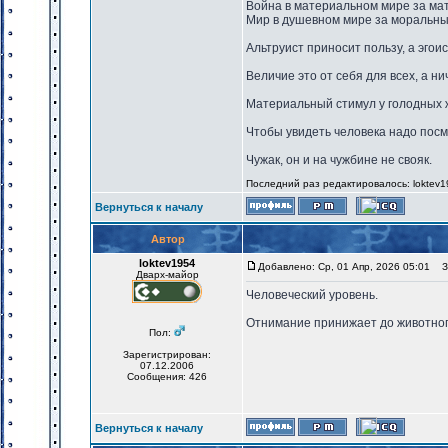
Война в материальном мире за ма
Мир в душевном мире за моральны
Альтруист приносит пользу, а эгоис
Величие это от себя для всех, а ни
Материальный стимул у голодных ж
Чтобы увидеть человека надо посм
Чужак, он и на чужбине не свояк.
Последний раз редактировалось: loktev19
Вернуться к началу
Автор
loktev1954
Добавлено: Ср, 01 Апр, 2026 05:01
За
Дварх-майор
Человеческий уровень.
Отнимание принижает до животного
Пол:
Зарегистрирован:
07.12.2006
Сообщения: 426
Вернуться к началу