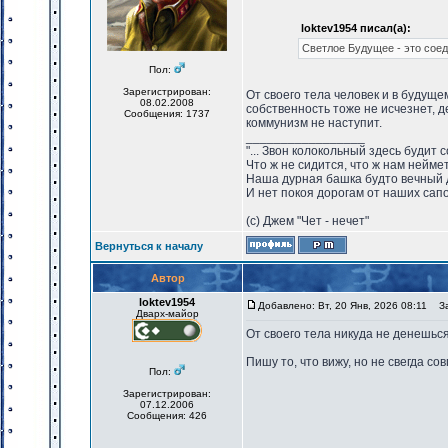
loktev1954 писал(а):
Светлое Будущее - это сое
Пол:
Зарегистрирован:
От своего тела человек и в будуще
08.02.2008
собственность тоже не исчезнет, д
Сообщения: 1737
коммунизм не наступит.
_________________
"... Звон колокольный здесь будит 
Что ж не сидится, что ж нам нейме
Наша дурная башка будто вечный 
И нет покоя дорогам от наших сапо
(с) Джем "Чет - нечет"
Вернуться к началу
Автор
loktev1954
Добавлено: Вт, 20 Янв, 2026 08:11
Заг
Дварх-майор
От своего тела никуда не денешься
Пишу то, что вижу, но не свегда со
Пол:
Зарегистрирован:
07.12.2006
Сообщения: 426