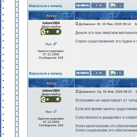
Вернуться к началу
Автор
loktev1954
Добавлено: Вт, 20 Янв, 2026 08:14
За
Дварх-майор
Деньги это при зверском материал
Серое существование это будни и 
Пол:
Зарегистрирован:
07.12.2006
Сообщения: 426
Вернуться к началу
Автор
loktev1954
Добавлено: Ср, 04 Фев, 2026 09:15
За
Дварх-майор
Остроумие не гарантирует от тупо
Если всё время занять существова
Пол:
Собственность разделяет и служит
Зарегистрирован:
07.12.2006
Сообщения: 426
Успех капитализма это обеспечен
Успех социализма это обеспечени