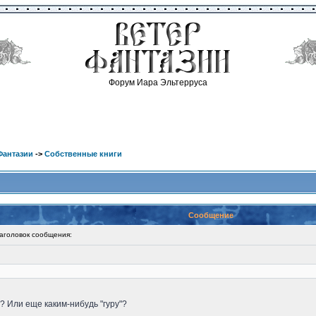
Форум Иара Эльтерруса
Фантазии
->
Собственные книги
Сообщение
головок сообщения:
 Или еще каким-нибудь "гуру"?