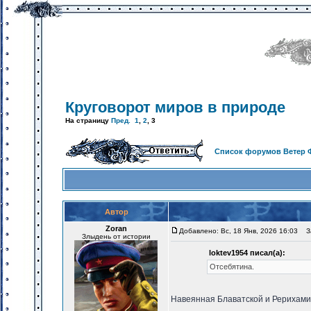
Круговорот миров в природе
На страницу
Пред.
1
,
2
,
3
Список форумов Ветер 
Автор
Zoran
Добавлено: Вс, 18 Янв, 2026 16:03
За
Злыдень от истории
loktev1954 писал(а):
Отсебятина.
Навеянная Блаватской и Рерихами?