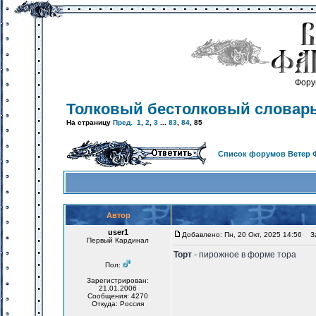
Фору
Толковый бестолковый словар
На страницу
Пред.
1
,
2
,
3
...
83
,
84
,
85
Список форумов Ветер 
Автор
user1
Добавлено: Пн, 20 Окт, 2025 14:56
За
Первый Кардинал
Торт
- пирожное в форме тора
Пол:
Зарегистрирован:
21.01.2006
Сообщения: 4270
Откуда: Россия