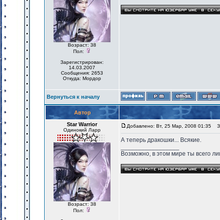
Возраст: 38
Пол:
Зарегистрирован:
14.03.2007
Сообщения: 2653
Откуда: Мордор
Вернуться к началу
Автор
Star Warrior
Добавлено: Вт, 25 Мар, 2008 01:35
За
Одинокий Ларр
А теперь дракошки... Всякие.
_________________
Возможно, в этом мире ты всего лиш
Возраст: 38
Пол: