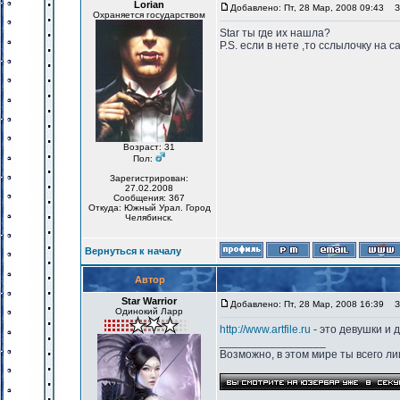
Lorian
Добавлено: Пт, 28 Мар, 2008 09:43
За
Охраняется государством
Star ты где их нашла?
P.S. если в нете ,то сслылочку на с
Возраст: 31
Пол:
Зарегистрирован:
27.02.2008
Сообщения: 367
Откуда: Южный Урал. Город
Челябинск.
Вернуться к началу
Автор
Star Warrior
Добавлено: Пт, 28 Мар, 2008 16:39
За
Одинокий Ларр
http://www.artfile.ru
- это девушки и 
_________________
Возможно, в этом мире ты всего лиш