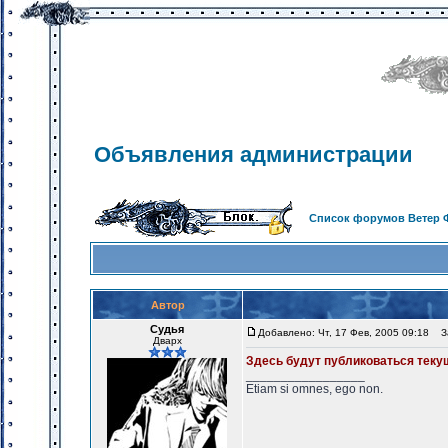
Объявления администрации
Список форумов Ветер 
Автор
Судья
Добавлено: Чт, 17 Фев, 2005 09:18
За
Дварх
Здесь будут публиковаться тек
_________________
Etiam si omnes, ego non.