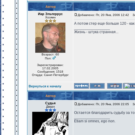
Автор
Иар Эльтеррус
Добавлено: Пт, 20 Янв, 2006 12:42
За
Хозяин
А потом стер еще больше 120 - ка
_________________
Жизнь - штука странная...
Возраст: 60
Пол:
Зарегистрирован:
17.02.2005
Сообщения: 1518
Откуда: Санкт-Петербург
Вернуться к началу
Автор
Судья
Добавлено: Пт, 20 Янв, 2006 22:05
За
Дварх
Остается благодарить судьбу за то
_________________
Etiam si omnes, ego non.