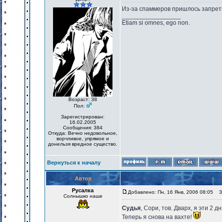
Из-за спаммеров пришлось запрети
_________________
Etiam si omnes, ego non.
Возраст: 38
Пол:
Зарегистрирован:
16.02.2005
Сообщения: 384
Откуда: Вечно недовольное,
ворчливое, упрямое и
донельзя вредное существо.
Вернуться к началу
Автор
Русалка
Добавлено: Пн, 16 Янв, 2006 08:05
За
Солнышко наше
Судья
, Сори, тов. Дварх, я эти 2 
Теперь я снова на вахте!