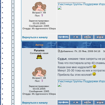
_________________
Участница Группы Поддержки Изр
Возраст: 48
Пол:
Зарегистрирован:
03.03.2005
Сообщения: 2365
Откуда: Из пургенного 03ера
Вернуться к началу
Автор
Русалка
Добавлено: Пт, 20 Янв, 2006 04:16
За
Солнышко наше
Судья
, никакие твои запреты не р
Тока что постирала штку 40 спамн
Кааак они мне надоели!!!!
Минут 20-30 тока на них и потратил
Прибила бы этих козлов!!
_________________
Возраст: 48
Пол:
Участница Группы Поддержки Изр
Зарегистрирован:
03.03.2005
Сообщения: 2365
Откуда: Из пургенного 03ера
Вернуться к началу