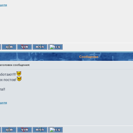
аиля
Сообщение
головок сообщения:
аботают!!!
ых постов!
а!!
аиля