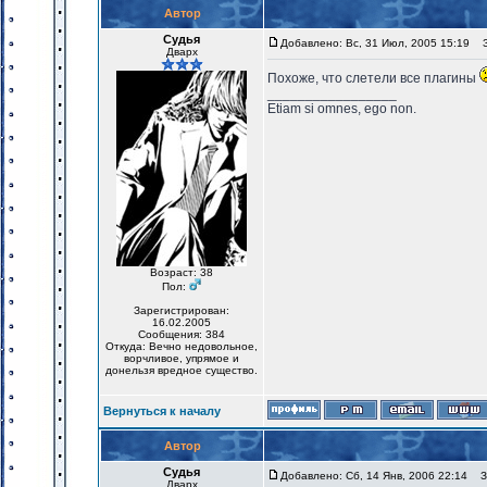
Автор
Судья
Добавлено: Вс, 31 Июл, 2005 15:19
За
Дварх
Похоже, что слетели все плагины
_________________
Etiam si omnes, ego non.
Возраст: 38
Пол:
Зарегистрирован:
16.02.2005
Сообщения: 384
Откуда: Вечно недовольное,
ворчливое, упрямое и
донельзя вредное существо.
Вернуться к началу
Автор
Судья
Добавлено: Сб, 14 Янв, 2006 22:14
За
Дварх