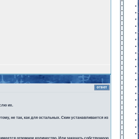
слю их.
ому, не так, как для остальных. Скин устанавливается из
х имеется огромное количество. Или закачать собствунную