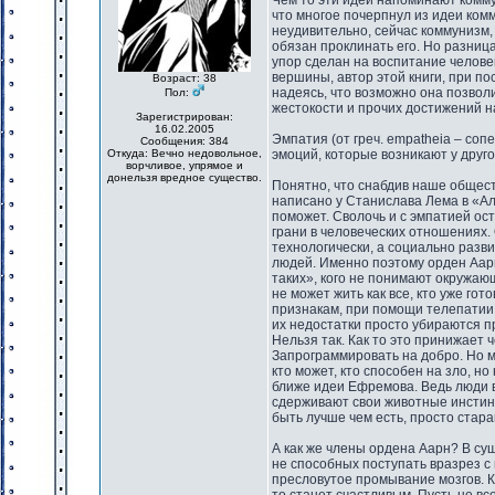
Чем то эти идеи напоминают комм
что многое почерпнул из идеи ком
неудивительно, сейчас коммунизм, 
обязан проклинать его. Но разница
упор сделан на воспитание человек
вершины, автор этой книги, при по
Возраст: 38
надеясь, что возможно она позволи
Пол:
жестокости и прочих достижений 
Зарегистрирован:
16.02.2005
Эмпатия (от греч. empatheia – со
Сообщения: 384
Откуда: Вечно недовольное,
эмоций, которые возникают у друго
ворчливое, упрямое и
донельзя вредное существо.
Понятно, что снабдив наше общест
написано у Станислава Лема в «Ал
поможет. Сволочь и с эмпатией ос
грани в человеческих отношениях.
технологически, а социально разв
людей. Именно поэтому орден Аарн,
таких», кого не понимают окружающ
не может жить как все, кто уже го
признакам, при помощи телепатии,
их недостатки просто убираются п
Нельзя так. Как то это принижает
Запрограммировать на добро. Но ма
кто может, кто способен на зло, н
ближе идеи Ефремова. Ведь люди в
сдерживают свои животные инстин
быть лучше чем есть, просто стар
А как же члены ордена Аарн? В су
не способных поступать вразрез с 
пресловутое промывание мозгов. К