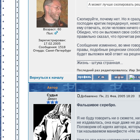
А может лучше скопировать реце
Скопируйте, почему нет. Но я сраз
господин критик передернул, неко
ему отвечать, если человек ничего 
Возраст: 60
Обидно, что он выложил свое собс
Пол:
правильно сказал, что прочитав ре
Зарегистрирован:
17.02.2005
Сообщение изменено, во мне говор
Сообщения: 1518
правы, подобные рецензии способн
Откуда: Санкт-Петербург
будет выложен мой ответ на рецен
_________________
Жизнь - штука странная...
Последний раз редактировалось: Иар Эльт
Вернуться к началу
Автор
Судья
Добавлено: Пн, 21 Фев, 2005 18:20
За
Дварх
Фальшивое серебро.
Я не буду говорить ни о сюжете, н
не издавалась, она еще даже не д
Поговорим об идеях автора, котор
так называемом манифесте «Не та