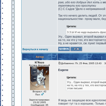
раю, ибо его добрых дел хоть и 
перетянули его проступки
(C) C.Садов "Дело о неприкаянной
Так что нечего делить людей. От э
национальностям - проку мало, бед
Цитата:
З.З.Ы И не надо вырывать фраз
Угу... Один вырвал, второй вырвал
на то, на что у тех, кто восторгае
Ну, а не нравится, см. пункт первый 
Вернуться к началу
Автор
N`Rozo
Добавлено: Пт, 25 Фев, 2005 13:43
За
Котяра форумный
Eugene
Цитата:
Угу... Один вырвал, второй выр
на то, на что у тех, кто востор
этом письме
Возраст: 42
Пол:
Зарегистрирован:
Я ведь не защищаю всю идеологию 
23.02.2005
говорит тут та о хорошем,- Только 
Сообщения: 35