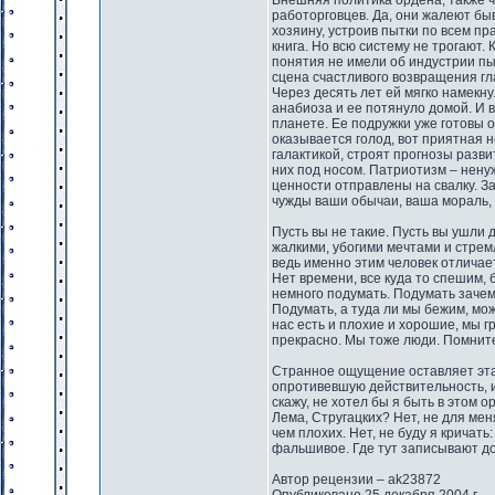
Внешняя политика ордена, также ч
работорговцев. Да, они жалеют быв
хозяину, устроив пытки по всем п
книга. Но всю систему не трогают.
понятия не имели об индустрии п
сцена счастливого возвращения гл
Через десять лет ей мягко намекну
анабиоза и ее потянуло домой. И 
планете. Ее подружки уже готовы 
оказывается голод, вот приятная н
галактикой, строят прогнозы разв
них под носом. Патриотизм – нену
ценности отправлены на свалку. За
чужды ваши обычаи, ваша мораль,
Пусть вы не такие. Пусть вы ушли 
жалкими, убогими мечтами и стрем
ведь именно этим человек отличае
Нет времени, все куда то спешим, 
немного подумать. Подумать зачем 
Подумать, а туда ли мы бежим, мож
нас есть и плохие и хорошие, мы г
прекрасно. Мы тоже люди. Помните
Странное ощущение оставляет эта к
опротивевшую действительность, и
скажу, не хотел бы я быть в этом 
Лема, Стругацких? Нет, не для мен
чем плохих. Нет, не буду я кричать
фальшивое. Где тут записывают д
Автор рецензии – ak23872