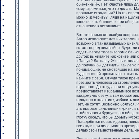
то станет счастливым. Пусть не все
обиженный». Нет, счастье лишь для
чему стремиться, что то делать. М
прошлые страдания? Но как опреде
можно измерить? Глядя на нашу жи
конечно, что бывшие изгои общест
отношение к оставшимся…
Вот что вызывает особую неприязн
Автор использует для них термин 
возможно в так называемых цивили
встает перед ним выбор: будет ли 
сидеть перед телевизором с банко
другой: выживайте как хотите или 
«Пашу»? Да, пашу. Жизнь тяжелая 
до получки бы дотянуть. Как легко 
понимающие, не смотрящие на звез
Куда сложней прожить свою жизнь с
начните с себя. Откуда такое прен
презирать человека за стремление 
странного. Да откуда они могут узн
предоставляет избранным все возм
каждому человеку, а там посмотрим
голодных в галактике, избавить лю
Нет, не хотят. Возможно бояться, 
это вызовет сильнейший кризис в 
стабильности буржуазного общест
глотку соседу, что бы добыть кусо
Понадобятся новые идеалы, новые 
все люди при деле, можно презира
делаю свои таинственные дела, н