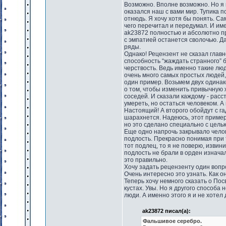
Возможно. Вполне возможно. Но я 
оказался наш с вами мир. Тупика п
отнюдь. Я хочу хотя бы понять. Са
чего перечитал и передумал. И име
ak23872 полностью и абсолютно пр
с эмпатией останется сволочью. Д
ряды.
Однако! Рецензент не сказал главн
способность “жаждать странного” 
черствость. Ведь именно такие лю
очень много самых простых людей,
один пример. Возьмем двух одина
о том, чтобы изменить привычную 
соседей. И сказали каждому - расс
умереть, но остаться человеком. А 
Настоящий! А второго обойдут с г
шарахнется. Надеюсь, этот пример
но это сделано специально с цель
Еще одно напрочь закрывало чело
подлость. Прекрасно понимая при то
тот подлец, то я не поверю, извин
подлость не брали в орден изнача
это правильно.
Хочу задать рецензенту один вопро
Очень интересно это узнать. Как он
Теперь хочу немного сказать о По
кустах. Увы. Но я другого способ
люди. А именно этого я и не хотел 
ak23872 писал(а):
Фальшивое серебро.