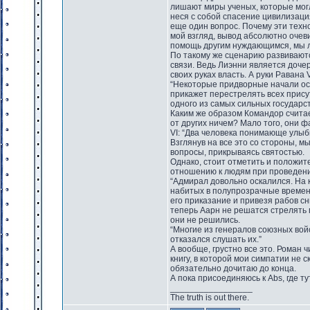
лишают миры ученых, которые могл
неся с собой спасение цивилизаци
еще один вопрос. Почему эти техн
мой взгляд, вывод абсолютно очев
помощь другим нуждающимся, мы 
По такому же сценарию развиваютс
связи. Ведь Лиэнни является дочер
своих руках власть. А руки Равана 
“Некоторые придворные начали ост
прикажет перестрелять всех прису
одного из самых сильных государст
Каким же образом Командор счита
от других ничем? Мало того, они 
VI: “Два человека понимающе улыбну
Взглянув на все это со стороны, 
вопросы, прикрываясь святостью.
Однако, стоит отметить и положи
отношению к людям при проведени
“Адмирал довольно оскалился. На
набитых в полупрозрачные времен
его приказание и привезя рабов 
теперь Аарн не решатся стрелять 
они не решились.
“Многие из генералов союзных вой
отказался слушать их.”
А вообще, грустно все это. Роман ч
книгу, в которой мои симпатии не с
обязательно дочитаю до конца.
А пока присоединяюсь к Abs, где 
_________________
The truth is out there.