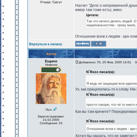
Откуда: Сургут
Насчет "Дело о неприкаянной душе"
юмор там тоже есть), имхо.
Цитата:
Так что нечего делить людей. О
национальностям - проку мало, 
Отношение всеж к людям - арн пом
Вернуться к началу
Автор
Eugene
Добавлено: Пт, 25 Фев, 2005 14:01
За
Новичок
N`Rozo писал(а):
Я ведь не защищаю всю идеолог
Ух, как прицепились-то к слову. Ню
N`Rozo писал(а):
просто говорю, что чё то никто 
Пол:
Как вы там кричите? Передергиван
Зарегистрирован:
21.02.2005
N`Rozo писал(а):
Сообщения: 10
Отношение всеж к людям - арн 
Хотел бы сказать, что не заметил 