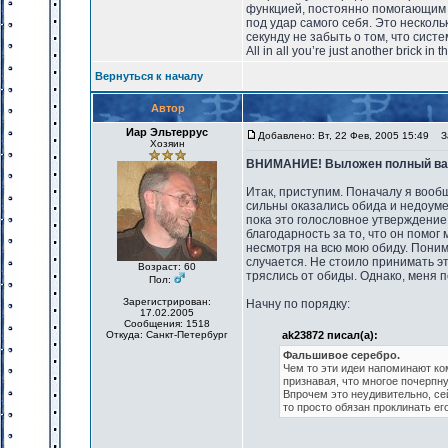
функцией, постоянно помогающим 
под удар самого себя. Это несколь
секунду не забыть о том, что систем
All in all you’re just another brick in t
Вернуться к началу
Автор
Иар Эльтеррус
Добавлено: Вт, 22 Фев, 2005 15:49
За
Хозяин
ВНИМАНИЕ! Выложен полный вари
Итак, приступим. Поначалу я вооб
сильны оказались обида и недоуме
пока это голословное утверждение
благодарность за то, что он помог
несмотря на всю мою обиду. Поним
случается. Не стоило принимать это
Возраст: 60
тряслись от обиды. Однако, меня 
Пол:
Зарегистрирован:
Начну по порядку:
17.02.2005
Сообщения: 1518
Откуда: Санкт-Петербург
ak23872 писал(а):
Фальшивое серебро.
Чем то эти идеи напоминают к
признавая, что многое почерпну
Впрочем это неудивительно, се
то просто обязан проклинать его