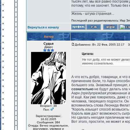
тысяч лет, мы все равно построим 
потому, что не захочет. Только без
_________________
Жизнь - штука странная...
Последний раз редактировалось: Иар Эль
Вернуться к началу
Автор
Судья
Добавлено: Вт, 22 Фев, 2005 22:17
За
Дварх
Цитата:
Не тот добр, кто не может делать
именно сознательно.
А что есть добро, товарищи, и что
причинение боли, то Аарн способ
большего зла. Знакомый принцип, 
сознательно
не будут делать зла 
Аарн
(предупреждая упоминание а
И ещё. Как уже говорилось, даже 
человека, творящего подлости. Он
вспомнились слова Леонида Филат
Возраст: 38
"Король изыщет способ возвысить 
Пол:
Король вам даст возможность сыгр
Зарегистрирован:
Но сделать негодяя приличным чел
16.02.2005
Вот этого, простите, не может и ко
Сообщения: 384
Откуда: Вечно недовольное,
ворчливое, упрямое и