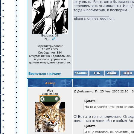
актуальны. Взять хотя бы замечани
переписывать эти моменты. И ещё 
тогда и посмотрим, и поспорим...
_________________
Etiam si omnes, ego non.
Возраст: 38
Пол:
Зарегистрирован:
16.02.2005
Сообщения: 384
Откуда: Вечно недовольное,
ворчливое, упрямое и
донельзя вредное существо.
Вернуться к началу
Автор
Abs
Добавлено: Пт, 25 Фев, 2005 22:10
За
Лор-майор
Цитата:
На то и расчёт, что никто не о
О! Вот это точно подмечено. Отсюд
книга - так отложил бы и забыл. Ан 
Цитата:
И ещё хотелось бы заметить, чт