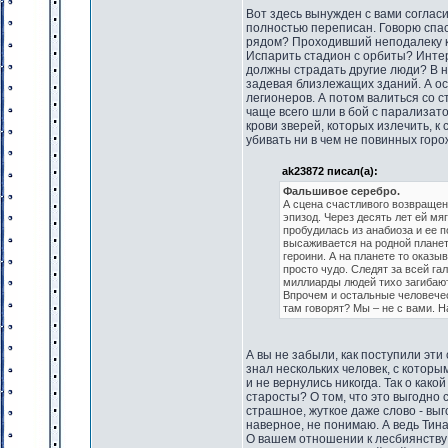
Вот здесь вынужден с вами согласи
полностью переписан. Говорю спаси
рядом? Проходивший неподалеку к
Испарить стадион с орбиты? Интер
должны страдать другие люди? В но
задевая близлежащих зданий. А о
легионеров. А потом валиться со 
чаще всего шли в бой с парализато
крови зверей, которых излечить, к
убивать ни в чем не повинных гор
ak23872 писал(а):
Фальшивое серебро.
А сцена счастливого возвращен
эпизод. Через десять лет ей мя
пробудилась из анабиоза и ее п
высаживается на родной планет
героини. А на планете то оказыв
просто чудо. Следят за всей га
миллиарды людей тихо загибают
Впрочем и остальные человечес
там говорят? Мы – не с вами. 
А вы не забыли, как поступили эти
знал нескольких человек, с которы
и не вернулись никогда. Так о как
старосты? О том, что это выгодно 
страшное, жуткое даже слово - вы
наверное, не понимаю. А ведь Тина
О вашем отношении к лесбиянству я