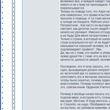
возможно все, и каждый найдет та
никого и ни к чему не принуждали.
переписывается.
Теперь по поводу того, что Аарн н
или намеренно, что правительство
просило о помощи. А та тоже молч
о голоде на Нахрате. Рейтинг упал 
Патриотизм... Как часто он выгоде
смотрят, как десятки тысяч людей 
ничего не угрожает. Именно отсюд
и не буду! Для меня патриотизма к
Только к стране, в который их нап
стран в реальности нет. И не будет
оказывается хороший человек, не 
подтверждают правило”. Увы.
Да, мы не с теми, кто грабит и уби
чужие души! Не с теми, кто на все
ценности, ценности зверей, челове
Последнее, что я хочу сказать, э
сцен, вызывающих резкое неприят
из читателей как-то написал в св
уничтожить его и желание оказатьс
чтобы было понятно, почему орден
властолюбие. Почему погибнут меч
это, совсем иным. Орденом Учител
Почему я вообще начал писать эту 
подлом мире, в котором есть только
как аарн. Мечтаю. И буду мечтать, 
я. Спасибо, не надо. Обойдемся как
на кострах, ни забивали камнями, н