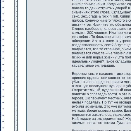
Первое, что бросается в глаза, ко
книга пронизана им. Когда читал с
почему то день открытых дверей в 
значениях этого слова. Складывае
секс. Sex, drags & rock`n`roll. Хи
грибов. Конечно ничего плохого в с
инстинктов. Извините, но обезьяна 
Скорее наоборот, человек станет о
семьях в 300 человек. Или про ле
же любовь. То большое и очень ли
обозрение. И что важнее: внутрен
вседозволенность, секс? А тут еще 
получается, все то странное, о че
получается смысле – не такие? И 
психике или норма жизни? Эта пол
идеальных людей? Такое складывае
карательные экспедиции.
Впрочем, секс и насилие – две сто
принцип ордена, они словно не пон
убитого члена ордена, причем мст
вплоть до последнего курьера и у
Отвратительный, чудовищный шант
понятие о справедливости. А эта 
героев. Эксперимент местных, очев
нельзя поделать. Но тут же оговар
рубили их мечами. Это уже патол
методы. Вроде газовых камер. Дали
порезвится захотелось, удаль свою
Наблюдали за экспериментом? Жда
«измы» назвал скотскими. Гуманиз