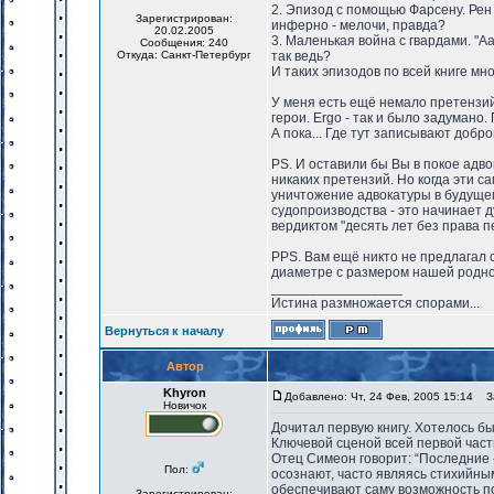
2. Эпизод с помощью Фарсену. Рен
Зарегистрирован:
инферно - мелочи, правда?
20.02.2005
3. Маленькая война с гвардами. "А
Сообщения: 240
Откуда: Санкт-Петербург
так ведь?
И таких эпизодов по всей книге мн
У меня есть ещё немало претензий 
герои. Ergo - так и было задумано
А пока... Где тут записывают добр
PS. И оставили бы Вы в покое адв
никаких претензий. Но когда эти 
уничтожение адвокатуры в будуще
судопроизводства - это начинает 
вердиктом "десять лет без права п
PPS. Вам ещё никто не предлагал 
диаметре с размером нашей родн
_________________
Истина размножается спорами...
Вернуться к началу
Автор
Khyron
Добавлено: Чт, 24 Фев, 2005 15:14
За
Новичок
Дочитал первую книгу. Хотелось б
Ключевой сценой всей первой части
Отец Симеон говорит: “Последние 
Пол:
осознают, часто являясь стихийны
обеспечивают саму возможность по
Зарегистрирован: