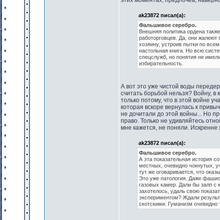
этих моментах, предпочев, наверн
ak23872 писал(а):
Фальшивое серебро.
Внешняя политика ордена также
работорговцев. Да, они жалеют 
хозяину, устроив пытки по все
настольная книга. Но всю систе
спецслужб, но понятия не имел
избирательность.
А вот это уже чистой воды переде
считать борьбой нельзя? Войну, в 
только потому, что в этой войне у
которая вскоре вернулась к привыч
не дочитали до этой войны... Но 
право. Только не удивляйтесь отнош
мне кажется, не поняли. Искренне 
ak23872 писал(а):
Фальшивое серебро.
А эта показательная история со
местных, очевидно чокнутых, у
тут же оговаривается, что ока
Это уже патология. Даже фаши
газовых камер. Дали бы залп с 
захотелось, удаль свою показат
экспериментом? Ждали результа
скотскими. Гуманизм очевидно 