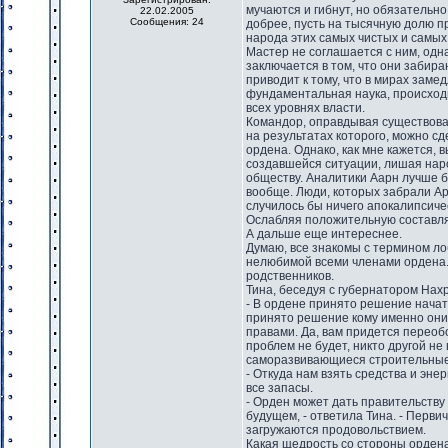
мучаются и гибнут, но обязательн
22.02.2005
Сообщения: 24
добрее, пусть на тысячную долю пр
народа этих самых чистых и самых
Мастер не соглашается с ним, одн
заключается в том, что они забира
приводит к тому, что в мирах зам
фундаментальная наука, происходи
всех уровнях власти.
Командор, оправдывая существован
на результатах которого, можно сд
ордена. Однако, как мне кажется,
создавшейся ситуации, лишая нар
обществу. Аналитики Аарн лучше 
вообще. Люди, которых забрали Арн
случилось бы ничего апокалипсиче
Ослабляя положительную составля
А дальше еще интереснее.
Думаю, все знакомы с термином л
нелюбимой всеми членами ордена. 
родственников.
Тина, беседуя с губернатором Нахр
- В ордене принято решение начать
принято решение кому именно они 
правами. Да, вам придется переоб
проблем не будет, никто другой н
саморазвивающиеся строительные
- Откуда нам взять средства и эне
все запасы.
- Орден может дать правительству
будущем, - ответила Тина. - Перв
загружаются продовольствием.
Какая щедрость со стороны ордена