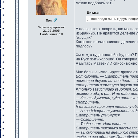
можно подбрасывать.
Цитата:
, - все сводя лишь к двум веща
Пол:
Зарегистрирован:
А после этого говорить, шо мы пе
21.02.2005
избранных. Не нравится деление лю
Сообщения: 10
"жрущих"
Как выше в теме описано деление 
подлось?
Хм-м-м, а куда попал бы Кудеяр? П
на Руси жить хорошо". Он совершал 
А мытарь Матвей? И список можно
Мне больше импонирует другое о
Вот смотри. — Смотритель протя
посмотри другое личное дело. — О
смотрителя впрыгнула другая пап
я только завистливо вздохнул. Во
архивы и ада, и рая. И не надо м
— Как ты думаешь, куда попал чел
смотритель.
Я на глазок прикинул толщину об
— А коэффициент уменьшения один
Смотритель улыбнулся
— Совершенно.
— Тогда к нам. Наш клиент.
Смотритель тихонько рассмеялс
— Ты смотришь на внешнюю сторон
глядя на его оболочку. Попробуй з