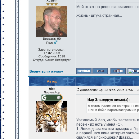
Хозяин
Мой ответ на рецензию заменен на
_________________
Жизнь - штука странная...
Возраст: 60
Пол:
Зарегистрирован:
17.02.2005
Сообщения: 1518
Откуда: Санкт-Петербург
Вернуться к началу
Автор
Abs
Добавлено: Ср, 23 Фев, 2005 17:37
За
Лор-майор
Иар Эльтеррус писал(а):
А потом валиться со страшными
шли в бой с парализаторами в р
Уважаемый Иар, чтобы заставить в
песен - их есть у меня (C).
1. Эпизод с захватом адмирала Ге
а парней, вся вина которых заключа
свалился в психошоке? Щаззз...