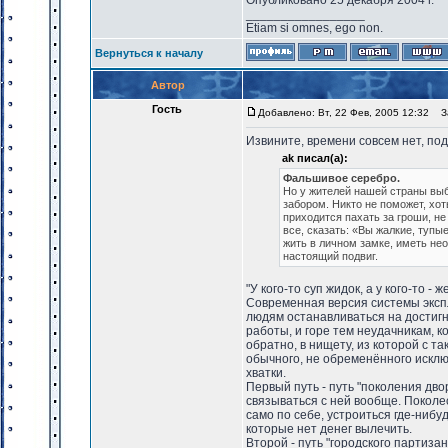
Опубликовано 25 декабря 2004 г.
_________________
Etiam si omnes, ego non.
Вернуться к началу
Автор
Гость
Добавлено: Вт, 22 Фев, 2005 12:32
За
Извините, времени совсем нет, по
ak писал(а):
Фальшивое серебро.
Но у жителей нашей страны выб
забором. Никто не поможет, хо
приходится пахать за гроши, не
все, сказать: «Вы жалкие, тупы
жить в личном замке, иметь не
настоящий подвиг.
"У кого-то суп жидок, а у кого-то - ж
Современная версия системы экспл
людям останавливаться на достиг
работы, и горе тем неудачникам, 
обратно, в нищету, из которой с т
обычного, не обременённого искл
хватки.
Первый путь - путь "поколения дво
связываться с ней вообще. Поколес
само по себе, устроиться где-нибу
которые нет денег вылечить.
Второй - путь "городского партизан