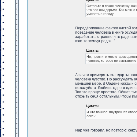
Оставьте в покое галактику, на
что все они дерьмо. Как можно
умереть с голоду.
Передёргивание фактов чистой вод
поведение человека в книге осужда
заработать, страшно, что ради выго
кого-то жемчуг редок..."
Цитата:
Но, простите мою старомодность
чувство, которое не выставляю
А зачем примерять стандарты наше
человека чувство. Но рассуждать 
меньшей мере. В Ордене каждый св
пожалуйста. Любишь одного единств
Так это проще простого. Общая эмп
открыть себя остальным, чтобы им
Цитата:
И что важнее: внутренняя своб
секс?
Иар уже говорил, но повторю: сек