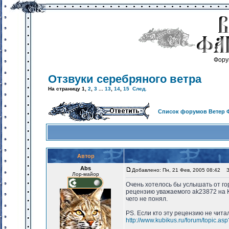
Фору
Отзвуки серебряного ветра
На страницу
1
,
2
,
3
...
13
,
14
,
15
След.
Список форумов Ветер 
Автор
Abs
Добавлено: Пн, 21 Фев, 2005 08:42
За
Лор-майор
Очень хотелось бы услышать от го
рецензию уважаемого ak23872 на Ку
чего не понял.
PS. Если кто эту рецензию не читал
http://www.kubikus.ru/forum/topi
_________________