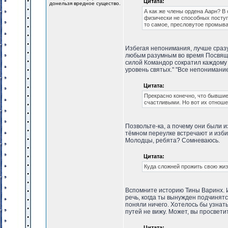
Цитата:
донельзя вредное существо.
А как же члены ордена Аарн? В
физически не способных поступа
то самое, пресловутое промыва
Избегая непонимания, лучше сразу
любым разумным во время Посвяще
силой Командор сократил каждому 
уровень святых." "Все непонимание
Цитата:
Прекрасно конечно, что бывши
счастливыми. Но вот их отнош
Позвольте-ка, а почему они были и
тёмном переулке встречают и избив
Молодцы, ребята? Сомневаюсь.
Цитата:
Куда сложней прожить свою жиз
Вспомните историю Тины Варинх. И
речь, когда ты вынужден подчинят
поняли ничего. Хотелось бы узнат
путей не вижу. Может, вы просвети
Цитата: