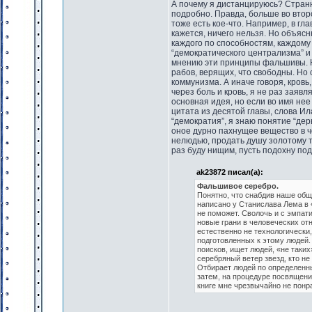
А почему я дистанцируюсь? Странн
подробно. Правда, больше во второй
тоже есть кое-что. Например, в гл
кажется, ничего нельзя. Но объясн
каждого по способностям, каждому
“демократического централизма” и 
мнению эти принципы фальшивы. Н
рабов, верящих, что свободны. Но
коммунизма. А иначе говоря, кровь
через боль и кровь, я не раз заявл
основная идея, но если во имя нее
цитата из десятой главы, слова Ил
“демократия”, я знаю понятие “де
оное дурно пахнущее вещество в ч
нелюдью, продать душу золотому те
раз буду нищим, пусть подохну под
ak23872 писал(а):
Фальшивое серебро.
Понятно, что снабдив наше общ
написано у Станислава Лема в 
не поможет. Сволочь и с эмпат
новые грани в человеческих от
естественно не технологически
подготовленных к этому людей.
поисков, ищет людей, «не таких
серебряный ветер звезд, кто не
Отбирает людей по определенны
затем, на процедуре посвящени
книге мне чрезвычайно не понра