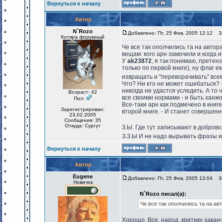
Вернуться к началу
Автор
N`Rozo
Добавлено: Пт, 25 Фев, 2005 12:12
За
Котяра форумный
Че все так ополчились та на автора 
вещам: кого арн замочили и когда и
У
ak23872
, я так понимаю, претенз
только по первой книге), ну флаг е
извращать и "переворачивать" все
Что? Ни кто не может ошибаться? -
никогда не удастся уследить. А то
Возраст: 42
все своими нормами - и быть ханжо
Пол:
Все-таки арн как подмечено в книг
Зарегистрирован:
второй книге. - И станет совершенн
23.02.2005
Сообщения: 35
Откуда: Сургут
З.Ы. Где тут записывают в добров
З.З.Ы И не надо вырывать фразы и
Вернуться к началу
Автор
Eugene
Добавлено: Пт, 25 Фев, 2005 13:04
За
Новичок
N`Rozo писал(а):
Че все так ополчились та на авт
Хорошо. Все, народ, критику зака