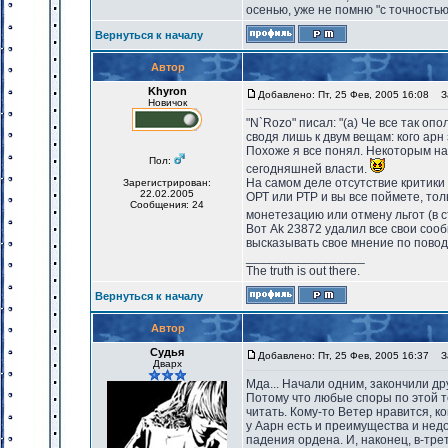
осенью, уже не помню "с точностью
Вернуться к началу
Автор
Khyron
Добавлено: Пт, 25 Фев, 2005 16:08
За
Новичок
"N`Rozo" писал: "(а) Че все так опо
сводя лишь к двум вещам: кого арн 
Похоже я все понял. Некоторым на 
Пол:
сегодняшней власти.
На самом деле отсутствие критики
Зарегистрирован:
22.02.2005
ОРТ или РТР и вы все поймете, тол
Сообщения: 24
монетезацию или отмену льгот (в 
Вот Ak 23872 удалил все свои соо
высказывать свое мнение по повод
_________________
The truth is out there.
Вернуться к началу
Автор
Судья
Добавлено: Пт, 25 Фев, 2005 16:37
За
Дварх
Мда... Начали одним, закончили дру
Потому что любые споры по этой т
читать. Кому-то Ветер нравится, ко
у Аарн есть и преимущества и нед
падения ордена. И, наконец, в-тр