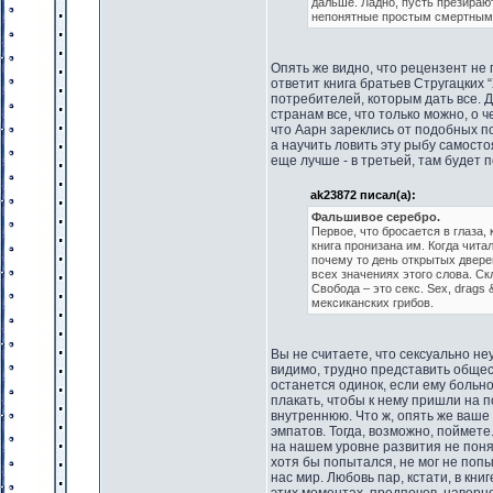
дальше. Ладно, пусть презираю
непонятные простым смертным.
Опять же видно, что рецензент не 
ответит книга братьев Стругацких
потребителей, которым дать все. Д
странам все, что только можно, о 
что Аарн зареклись от подобных п
а научить ловить эту рыбу самосто
еще лучше - в третьей, там будет 
ak23872 писал(а):
Фальшивое серебро.
Первое, что бросается в глаза,
книга пронизана им. Когда чита
почему то день открытых дверей
всех значениях этого слова. С
Свобода – это секс. Sex, drags 
мексиканских грибов.
Вы не считаете, что сексуально не
видимо, трудно представить общест
останется одинок, если ему больно
плакать, чтобы к нему пришли на 
внутреннюю. Что ж, опять же ваше
эмпатов. Тогда, возможно, поймете.
на нашем уровне развития не поня
хотя бы попытался, не мог не поп
нас мир. Любовь пар, кстати, в кни