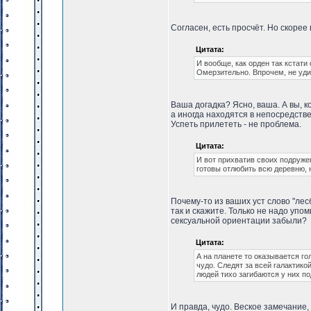
Согласен, есть просчёт. Но скорее
Цитата:
И вообще, как орден так кстат
Омерзительно. Впрочем, не уди
Ваша догадка? Ясно, ваша. А вы, к
а иногда находятся в непосредстве
Успеть прилететь - не проблема.
Цитата:
И вот прихватив своих подруже
готовы отлюбить всю деревню, 
Почему-то из ваших уст слово "лес
так и скажите. Только не надо упо
сексуальной ориентации забыли?
Цитата:
А на планете то оказывается го
чудо. Следят за всей галактико
людей тихо загибаются у них по
И правда, чудо. Веское замечание,