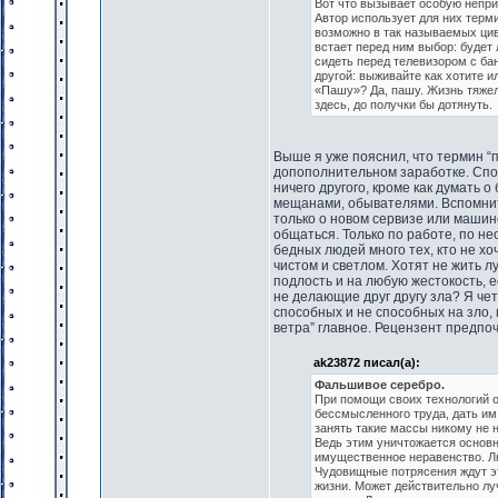
Вот что вызывает особую непри
Автор использует для них терми
возможно в так называемых цив
встает перед ним выбор: будет 
сидеть перед телевизором с ба
другой: выживайте как хотите и
«Пашу»? Да, пашу. Жизнь тяжел
здесь, до получки бы дотянуть.
Выше я уже пояснил, что термин “
допополнительном заработке. Спос
ничего другого, кроме как думать 
мещанами, обывателями. Вспомните
только о новом сервизе или машине.
общаться. Только по работе, по не
бедных людей много тех, кто не х
чистом и светлом. Хотят не жить 
подлость и на любую жестокость, е
не делающие друг другу зла? Я че
способных и не способных на зло, 
ветра” главное. Рецензент предпоч
ak23872 писал(а):
Фальшивое серебро.
При помощи своих технологий о
бессмысленного труда, дать им 
занять такие массы никому не н
Ведь этим уничтожается основн
имущественное неравенство. Лю
Чудовищные потрясения ждут эт
жизни. Может действительно луч