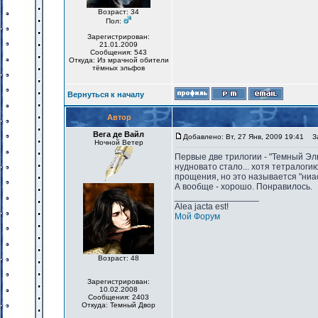
Возраст: 34
Пол:
Зарегистрирован:
21.01.2009
Сообщения: 543
Откуда: Из мрачной обители
тёмных эльфов
Вернуться к началу
Автор
Вега де Вайл
Добавлено: Вт, 27 Янв, 2009 19:41
За
Ночной Ветер
Первые две трилогии - "Темный Эль
нудновато стало... хотя тетралоги
прощения, но это называется "ниа
А вообще - хорошо. Понравилось.
_________________
Alea jacta est!
Мой Форум
Возраст: 48
Зарегистрирован:
10.02.2008
Сообщения: 2403
Откуда: Темный Двор