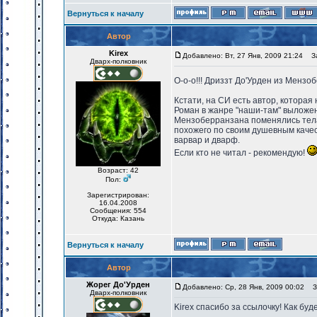
Вернуться к началу
Автор
Kirex
Добавлено: Вт, 27 Янв, 2009 21:24
За
Дварх-полковник
О-о-о!!! Дриззт До'Урден из Мензо
Кстати, на СИ есть автор, котора
Роман в жанре "наши-там" выложе
Мензоберранзана поменялись телам
похожего по своим душевным качес
варвар и дварф.
Если кто не читал - рекомендую!
Возраст: 42
Пол:
Зарегистрирован:
16.04.2008
Сообщения: 554
Откуда: Казань
Вернуться к началу
Автор
Жорег До'Урден
Добавлено: Ср, 28 Янв, 2009 00:02
За
Дварх-полковник
Kirex спасибо за ссылочку! Как бу