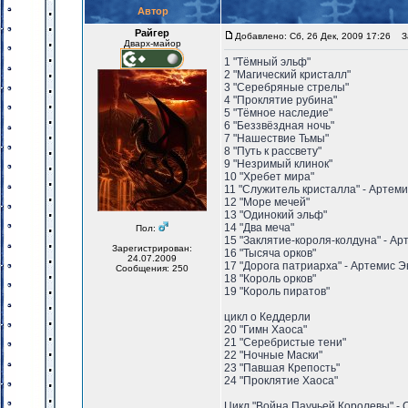
Автор
Райгер
Добавлено: Сб, 26 Дек, 2009 17:26
За
Дварх-майор
1 "Тёмный эльф"
2 "Магический кристалл"
3 "Серебряные стрелы"
4 "Проклятие рубина"
5 "Тёмное наследие"
6 "Беззвёздная ночь"
7 "Нашествие Тьмы"
8 "Путь к рассвету"
9 "Незримый клинок"
10 "Хребет мира"
11 "Служитель кристалла" - Артем
12 "Море мечей"
13 "Одинокий эльф"
14 "Два меча"
Пол:
15 "Заклятие-короля-колдуна" - А
Зарегистрирован:
16 "Тысяча орков"
24.07.2009
17 "Дорога патриарха" - Артемис 
Сообщения: 250
18 "Король орков"
19 "Король пиратов"
цикл о Кеддерли
20 "Гимн Хаоса"
21 "Серебристые тени"
22 "Ночные Маски"
23 "Павшая Крепость"
24 "Проклятие Хаоса"
Цикл "Война Паучьей Королевы" - 