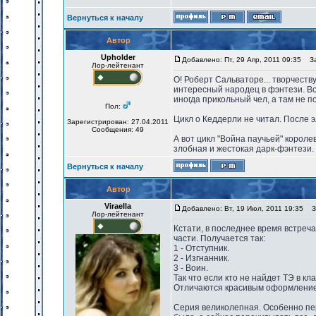
Вернуться к началу
Автор
Upholder
Добавлено: Пт, 29 Апр, 2011 09:35
Заг
Лор-лейтенант
О! Роберт Сальваторе... творчеств
интересный народец в фэнтези. Во
иногда прикольный чел, а там не п
Пол:
Цикл о Кеддерли не читал. После 
Зарегистрирован: 27.04.2011
Сообщения: 49
А вот цикл "Война паучьей" короле
злобная и жестокая дарк-фэнтези. 
Вернуться к началу
Автор
Viraella
Добавлено: Вт, 19 Июл, 2011 19:35
За
Лор-лейтенант
Кстати, в последнее время встреча
части. Получается так:
1 - Отступник.
2 - Изгнанник.
3 - Воин.
Так что если кто не найдет ТЭ в к
Отличаются красивым оформление
Серия великолепная. Особенно первы