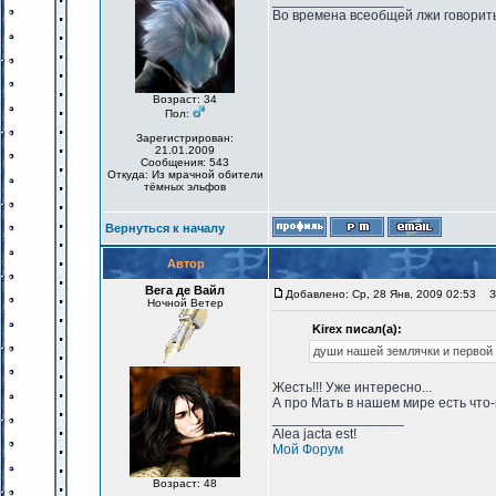
_________________
Во времена всеобщей лжи говорить
Возраст: 34
Пол:
Зарегистрирован:
21.01.2009
Сообщения: 543
Откуда: Из мрачной обители
тёмных эльфов
Вернуться к началу
Автор
Вега де Вайл
Добавлено: Ср, 28 Янв, 2009 02:53
За
Ночной Ветер
Kirex писал(а):
души нашей землячки и первой
Жесть!!! Уже интересно...
А про Мать в нашем мире есть что
_________________
Alea jacta est!
Мой Форум
Возраст: 48