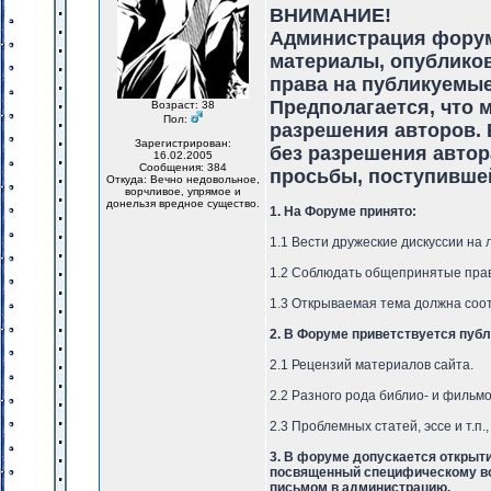
ВНИМАНИЕ!
Администрация форума
материалы, опубликов
права на публикуемые
Предполагается, что 
Возраст: 38
Пол:
разрешения авторов. 
Зарегистрирован:
без разрешения автор
16.02.2005
Сообщения: 384
просьбы, поступившей
Откуда: Вечно недовольное,
ворчливое, упрямое и
донельзя вредное существо.
1. На Форуме принято:
1.1 Вести дружеские дискуссии на
1.2 Соблюдать общепринятые пра
1.3 Открываемая тема должна соо
2. В Форуме приветствуется публ
2.1 Рецензий материалов сайта.
2.2 Разного рода библио- и фильмо
2.3 Проблемных статей, эссе и т.п.
3. В форуме допускается открыт
посвященный специфическому вопр
письмом в администрацию.