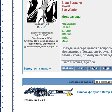
Влад Вегашин
Joker!
Star Warrior
Модераторы:
Крылатая
Возраст: 38
Павел
Пол:
кагеро
Зарегистрирован:
alterius
16.02.2005
geher
Сообщения: 384
Откуда: Вечно недовольное,
Макс
ворчливое, упрямое и
донельзя вредное существо.
Прежде чем обращаться с вопросо
Модераторов (Эльдаров) Форума. Пр
плоти и крови, поэтому не стоит ж
_________________
Etiam si omnes, ego non.
Вернуться к началу
Показать сообщения:
Список форумов Ветер 
Страница
1
из
1