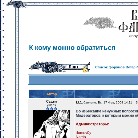
Фору
К кому можно обратиться
Список форумов Ветер 
Автор
Судья
Добавлено: Вс, 17 Фев, 2008 14:11
За
Дварх
Во избежание ненужных вопросо
Модераторов, к которым можно о
Администраторы:
domov0y
Natrio