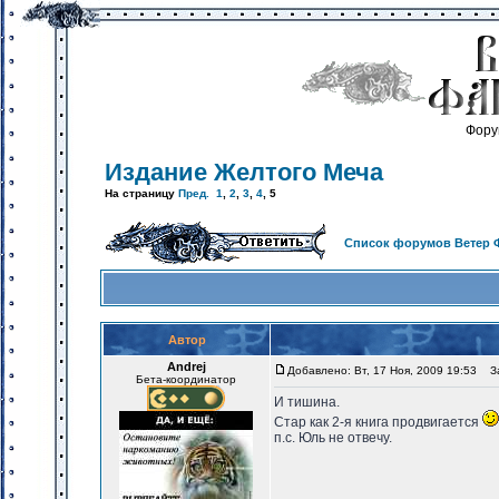
Фору
Издание Желтого Меча
На страницу
Пред.
1
,
2
,
3
,
4
,
5
Список форумов Ветер 
Автор
Andrej
Добавлено: Вт, 17 Ноя, 2009 19:53
За
Бета-координатор
И тишина.
Стар как 2-я книга продвигается
п.с. Юль не отвечу.