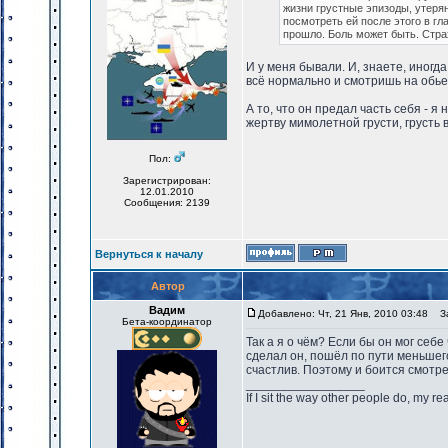
жизни грустные эпизоды, утеря
посмотреть ей после этого в гла
прошло. Боль может быть. Страх
И у меня бывали. И, знаете, иногда
всё нормально и смотришь на обьек
А то, что он предал часть себя - я
жертву мимолетной грусти, грусть в
Пол:
Зарегистрирован:
12.01.2010
Сообщения: 2139
Вернуться к началу
Автор
Вадим
Добавлено: Чт, 21 Янв, 2010 03:48
За
Бета-координатор
Так а я о чём? Если бы он мог себе 
сделал он, пошёл по пути меньшего
счастлив. Поэтому и боится смотре
_________________
If I sit the way other people do, my r