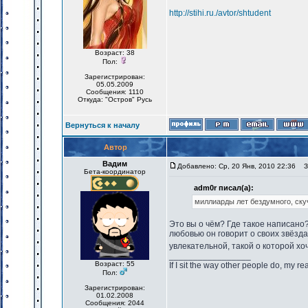
http://stihi.ru./avtor/shtudent
Возраст: 38
Пол:
Зарегистрирован:
05.05.2009
Сообщения: 1110
Откуда: "Остров" Русь
Вернуться к началу
Автор
Вадим
Добавлено: Ср, 20 Янв, 2010 22:36
За
Бета-координатор
adm0r писал(а):
миллиарды лет бездумного, ск
Это вы о чём? Где такое написано
любовью он говорит о своих звёзд
увлекательной, такой о которой хо
_________________
Возраст: 55
If I sit the way other people do, my r
Пол:
Зарегистрирован:
01.02.2008
Сообщения: 2044