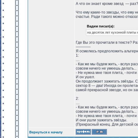
А что он знает кроме звезд — раз?
Что ему какие-то звезды, что ему 
счастье. Ради такого можно отказат
Вадим писал(а):
на десяток лет кухонной плиты 
Где Вы это прочитали в тексте? Раз
————
Я осмелюсь предположить альтерн
1:
....
- Как же мы будем жить, - вслух рас
совсем ничего не умеешь делать...
- Не нужна мне твоя плита, - почти
И он ушел.
Он продолжает зажигать звёзды. Сп
сектор 8 — два! Иногда он пролетае
самой прекрасной звезде, но он заг
2:
....
- Как же мы будем жить, - вслух рас
совсем ничего не умеешь делать...
- Не нужна мне твоя плита, - почти
И они ушли зажигать звёзды.
(Прекрасный конец. Для детской ск
Вернуться к началу