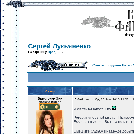
Фору
Сергей Лукьяненко
На страницу
Пред.
1
,
2
Список форумов Ветер 
Автор
Бристолл- Энн
Добавлено: Ср, 20 Янв, 2010 21:32
За
Дварх-адмирал
И опять виновата Ева
_________________
Pereat mundus fiat justitia - Право
Esse quam videri - Быть, а не казат
Смешите Судьбу в надежде добыть 