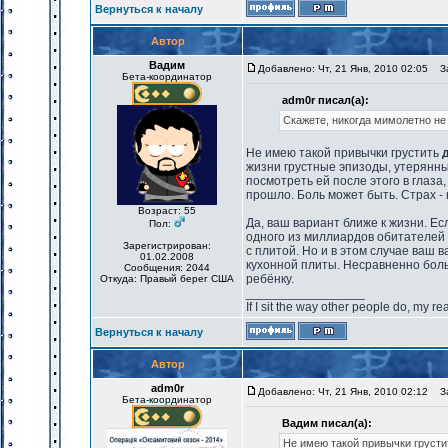
Вернуться к началу
Автор
Вадим
Добавлено: Чт, 21 Янв, 2010 02:05
За
Бета-координатор
adm0r писал(а):
Скажете, никогда мимолетно не
Не имею такой привычки грустить
жизни грустные эпизоды, утерянны
посмотреть ей после этого в глаза,
прошло. Боль может быть. Страх - 
Возраст: 55
Да, ваш вариант ближе к жизни. Ес
Пол:
одного из миллиардов обитателей г
Зарегистрирован:
с плитой. Но и в этом случае ваш 
01.02.2008
кухонной плиты. Несравненно боль
Сообщения: 2044
ребёнку.
Откуда: Правый берег США
_________________
If I sit the way other people do, my r
Вернуться к началу
Автор
adm0r
Добавлено: Чт, 21 Янв, 2010 02:12
За
Бета-координатор
Вадим писал(а):
Не имею такой привычки грустит