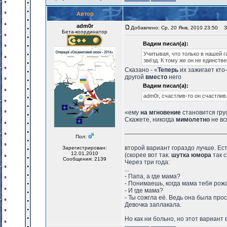
Автор
adm0r
Добавлено: Ср, 20 Янв, 2010 23:50
За
Бета-координатор
Вадим писал(а):
Учитывая, что только в нашей г
звёзд. К тому же он не единств
Сказано - «
Теперь
их зажигает кто-
другой
вместо
него
Вадим писал(а):
adm0r, счастлив-то он счастлив
«ему
на мгновение
становится гру
Скажете, никогда
мимолетно
не вс
————————————————
Пол:
второй вариант гораздо лучше. Ест
Зарегистрирован:
12.01.2010
(скорее вот так.
шутка юмора
так с
Сообщения: 2139
Через три года:
...
- Папа, а где мама?
- Понимаешь, когда мама тебя рож
- И где мама?
- Ты сожгла её. Ведь она была прос
Девочка заплакала.
Но как ни больно, но этот вариант 