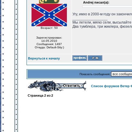
Andrej писал(а):
Угу, имхо в 2000-м году он закончи
_________________
Мы летели, мягко сели, высылайте
Два тумблера, три жиклера, фюзел
Возраст: 50
Зарегистрирован:
14.05.2010
Сообщения: 1497
Откуда: Default-Sity:)
Вернуться к началу
Показать сообщения:
Список форумов Ветер 
Страница
2
из
2