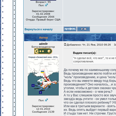
Возраст: 55
Пол:
Зарегистрирован:
01.02.2008
Сообщения: 2044
Откуда: Правый берег США
Вернуться к началу
Автор
adm0r
Добавлено: Чт, 21 Янв, 2010 09:26
За
Бета-координатор
Вадим писал(а):
"я сделал всё, что мог", то и н
сопротивления.
Да почему же по наименьшему сопр
Ведь произведение могло пойти или
"ноль" произведению, и цена "ноль"
Ведь что вы имеете ввиду под борь
произведения? Оно началось,...и з
утопии, чтобы в детских сказках чу
А если невозможно - о чем речь?
А то у Вас слишком просто все зву
звезд(а ведь учтите - он умел толь
Пол:
что он сделал плохого ребенку? Уби
Или как в третьем варианте - взят
Зарегистрирован:
12.01.2010
их. Ведь опять выйдет первый вари
Сообщения: 2139
И стыда там нет. Ни строчки. Груст