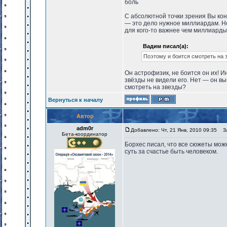
боль
С абсолютной точки зрения Вы коне
— это дело нужное миллиардам. Но 
для кого-то важнее чем миллиарды
Вадим писал(а):
Поэтому и боится смотреть на 
Он астрофизик, не боится он их! И
звёзды не видели его. Нет — он вы
смотреть на звезды?
Вернуться к началу
Автор
adm0r
Добавлено: Чт, 21 Янв, 2010 09:35
За
Бета-координатор
Борхес писал, что все сюжеты мож
суть за счастье быть человеком.