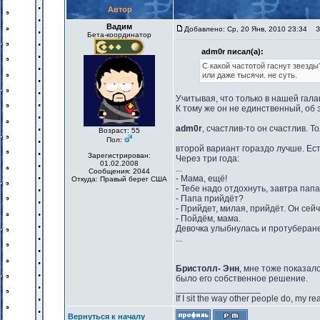
Автор
Вадим
Добавлено: Ср, 20 Янв, 2010 23:34
За
Бета-координатор
adm0r писал(а):
С какой частотой гаснут звезд
или даже тысячи. не суть.
Учитывая, что только в нашей гала
К тому же он не единственный, об 
adm0r
, счастлив-то он счастлив. Т
Возраст: 55
Пол:
второй вариант гораздо лучше. Ест
Зарегистрирован:
Через три года:
01.02.2008
...
Сообщения: 2044
- Мама, ещё!
Откуда: Правый берег США
- Тебе надо отдохнуть, завтра пап
- Папа прийдёт?
- Прийдет, милая, прийдёт. Он сей
- Пойдём, мама.
Девочка улыбнулась и протуберане
...
Бристолл- Энн
, мне тоже показало
было его собственное решение.
_________________
If I sit the way other people do, my r
Вернуться к началу