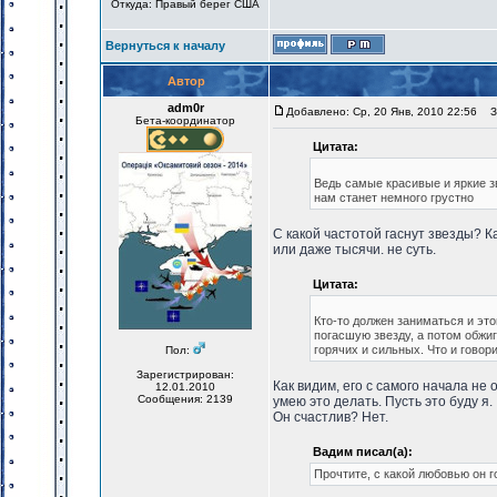
Откуда: Правый берег США
Вернуться к началу
Автор
adm0r
Добавлено: Ср, 20 Янв, 2010 22:56
За
Бета-координатор
Цитата:
Ведь самые красивые и яркие з
нам станет немного грустно
С какой частотой гаснут звезды? 
или даже тысячи. не суть.
Цитата:
Кто-то должен заниматься и это
погасшую звезду, а потом обжиг
горячих и сильных. Что и говори
Пол:
Зарегистрирован:
Как видим, его с самого начала не
12.01.2010
Сообщения: 2139
умею это делать. Пусть это буду я.
Он счастлив? Нет.
Вадим писал(а):
Прочтите, с какой любовью он г