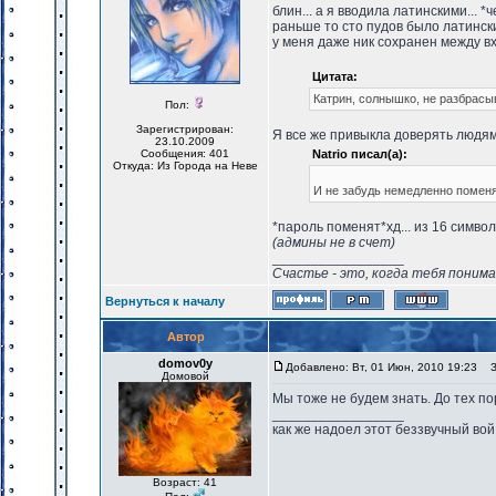
блин... а я вводила латинскими... *ч
раньше то сто пудов было латински
у меня даже ник сохранен между вхо
Цитата:
Катрин, солнышко, не разбрас
Пол:
Зарегистрирован:
Я все же привыкла доверять людям
23.10.2009
Сообщения: 401
Natrio писал(а):
Откуда: Из Города на Неве
И не забудь немедленно поменя
*пароль поменят*хд... из 16 символ
(админы не в счет)
_________________
Счастье - это, когда тебя понима
Вернуться к началу
Автор
domov0y
Добавлено: Вт, 01 Июн, 2010 19:23
За
Домовой
Мы тоже не будем знать. До тех по
_________________
как же надоел этот беззвучный вой
Возраст: 41