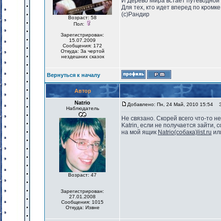
И Дерево Мира встает путеводной
Для тех, кто идет вперед по кромке 
(с)Рандир
Возраст: 58
Пол:
Зарегистрирован:
15.07.2009
Сообщения: 172
Откуда: За чертой
нездешних сказок
Вернуться к началу
Автор
Natrio
Добавлено: Пн, 24 Май, 2010 15:54
За
Наблюдатель
Не связано. Скорей всего что-то не
Katrin, если не получается зайти, 
на мой ящик
Natrio(собака)list.ru
ил
Возраст: 47
Зарегистрирован:
27.01.2008
Сообщения: 1015
Откуда: Извне