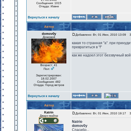
Сообщения: 1015
Откуда: Извне
Вернуться к началу
Автор
domov0y
Добавлено: Вт, 01 Июн, 2010 13:09
За
Домовой
какая то странная "а". при принуд
превратиться в "f"
_________________
как же надоел этот беззвучный вой
Возраст: 41
Пол:
Зарегистрирован:
18.02.2007
Сообщения: 482
Откуда: Город ветров
Вернуться к началу
Автор
Katrin
Добавлено: Вт, 01 Июн, 2010 19:17
За
Дварх-майор
Natrio
domov0y
Спасибо...