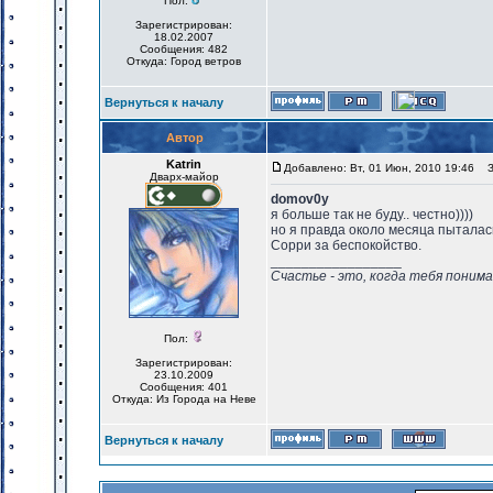
Пол:
Зарегистрирован:
18.02.2007
Сообщения: 482
Откуда: Город ветров
Вернуться к началу
Автор
Katrin
Добавлено: Вт, 01 Июн, 2010 19:46
За
Дварх-майор
domov0y
я больше так не буду.. честно))))
но я правда около месяца пыталась 
Сорри за беспокойство.
_________________
Счастье - это, когда тебя понима
Пол:
Зарегистрирован:
23.10.2009
Сообщения: 401
Откуда: Из Города на Неве
Вернуться к началу