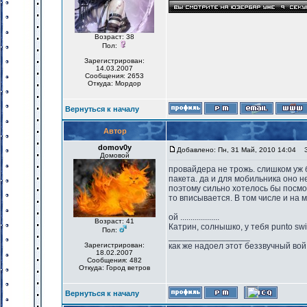
Возраст: 38
Пол:
Зарегистрирован:
14.03.2007
Сообщения: 2653
Откуда: Мордор
Вернуться к началу
Автор
domov0y
Добавлено: Пн, 31 Май, 2010 14:04
За
Домовой
провайдера не трожь. слишком уж
пакета. да и для мобильника оно не
поэтому сильно хотелось бы посмо
то вписывается. В том числе и на 
ой ...................
Возраст: 41
Катрин, солнышко, у тебя punto sw
Пол:
_________________
Зарегистрирован:
как же надоел этот беззвучный вой
18.02.2007
Сообщения: 482
Откуда: Город ветров
Вернуться к началу