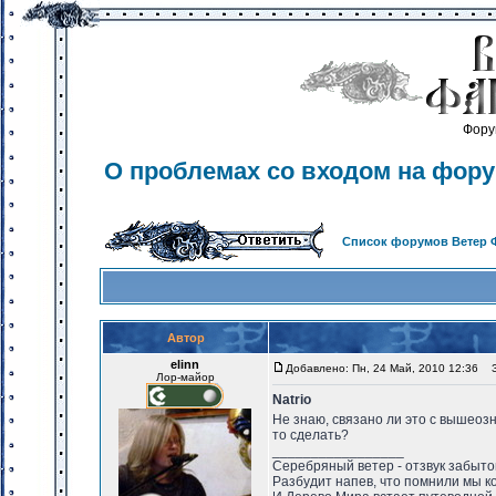
Фору
О проблемах со входом на фор
Список форумов Ветер 
Автор
elinn
Добавлено: Пн, 24 Май, 2010 12:36
За
Лор-майор
Natrio
Не знаю, связано ли это с вышеозн
то сделать?
_________________
Серебряный ветер - отзвук забыто
Разбудит напев, что помнили мы ко