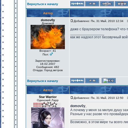
Вернуться к началу
Автор
domov0y
Добавлено: Пн, 31 Май, 2010 12:34
За
Домовой
даже с браузером телефона? что-т
_________________
как же надоел этот беззвучный вой
Возраст: 41
Пол:
Зарегистрирован:
18.02.2007
Сообщения: 482
Откуда: Город ветров
Вернуться к началу
Автор
Star Warrior
Добавлено: Пн, 31 Май, 2010 12:50
За
Одинокий Ларр
domov0y
,
А почему у меня за милую душу за
Разные у нас разве что провайдеры
_________________
Возможно, в этом мире ты всего лиш