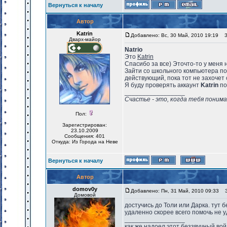
Вернуться к началу
Автор
Katrin
Добавлено: Вс, 30 Май, 2010 19:19
За
Дварх-майор
Natrio
Это
Katrin
Спасибо за все) Эточто-то у меня н
Зайти со школьного компьютера пол
действующий, пока тот не захочет 
Я буду проверять аккаунт
Katrin
по
_________________
Счастье - это, когда тебя понима
Пол:
Зарегистрирован:
23.10.2009
Сообщения: 401
Откуда: Из Города на Неве
Вернуться к началу
Автор
domov0y
Добавлено: Пн, 31 Май, 2010 09:33
За
Домовой
достучись до Толи или Дарка. тут 
удаленно скорее всего помочь не у
_________________
как же надоел этот беззвучный вой