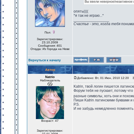
Вы ввели неверное/неактивное 
опять((((
*я так не играю...*
_________________
Счастье - это, когда тебя понима
Пол:
Зарегистрирован:
23.10.2009
Сообщения: 401
Откуда: Из Города на Неве
Вернуться к началу
Автор
Natrio
Добавлено: Вт, 01 Июн, 2010 12:20
За
Наблюдатель
Katrin, твой логин пишется латинс
Форум тебя не пускает, потому что
разные символы, хоть они и похожи
Пиши Katrin латинскими буквами и
P.S.
И не забудь немедленно поменять 
Возраст: 47
Зарегистрирован:
27.01.2008