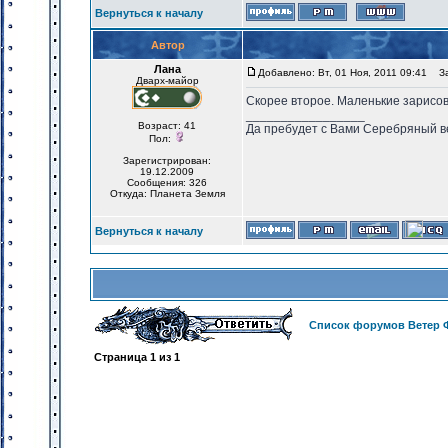
Вернуться к началу
Автор
Лана
Добавлено: Вт, 01 Ноя, 2011 09:41
Заг
Дварх-майор
Скорее второе. Маленькие зарисов
_________________
Возраст: 41
Да пребудет с Вами Серебряный в
Пол:
Зарегистрирован:
19.12.2009
Сообщения: 326
Откуда: Планета Земля
Вернуться к началу
Список форумов Ветер 
Страница
1
из
1