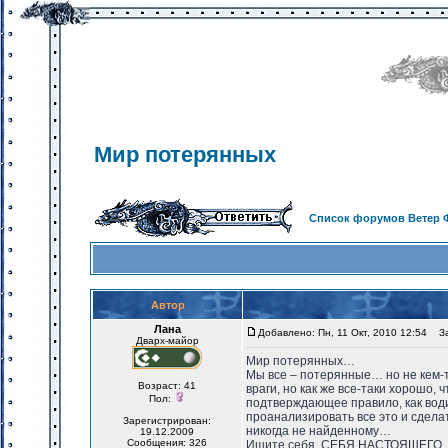
Мир потерянных
Список форумов Ветер 
Автор
Лана
Добавлено: Пн, 11 Окт, 2010 12:54
Заг
Дварх-майор
Мир потерянных…
Мы все – потерянные… но не кем-то
Возраст: 41
враги, но как же все-таки хорошо, 
Пол:
подтверждающее правило, как водит
проанализировать все это и сдела
Зарегистрирован:
никогда не найденному…
19.12.2009
Сообщения: 326
Ищите себя, СЕБЯ НАСТОЯЩЕГО, а