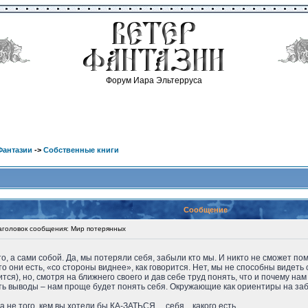
Форум Иара Эльтерруса
Фантазии
->
Собственные книги
Сообщение
оловок сообщения: Мир потерянных
, а сами собой. Да, мы потеряли себя, забыли кто мы. И никто не сможет помо
что они есть, «со стороны виднее», как говорится. Нет, мы не способны видеть
ся), но, смотря на ближнего своего и дав себе труд понять, что и почему нам
ть выводы – нам проще будет понять себя. Окружающие как ориентиры на забы
 не того, кем вы хотели бы КА-ЗАТЬСЯ… себя…какого есть…