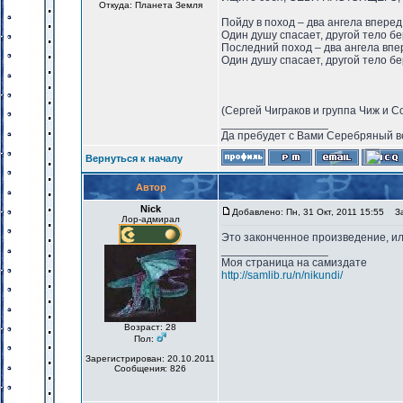
Откуда: Планета Земля
Пойду в поход – два ангела вперед
Один душу спасает, другой тело 
Последний поход – два ангела впе
Один душу спасает, другой тело 
(Сергей Чиграков и группа Чиж и С
_________________
Да пребудет с Вами Серебряный в
Вернуться к началу
Автор
Nick
Добавлено: Пн, 31 Окт, 2011 15:55
Заг
Лор-адмирал
Это законченное произведение, и
_________________
Моя страница на самиздате
http://samlib.ru/n/nikundi/
Возраст: 28
Пол:
Зарегистрирован: 20.10.2011
Сообщения: 826