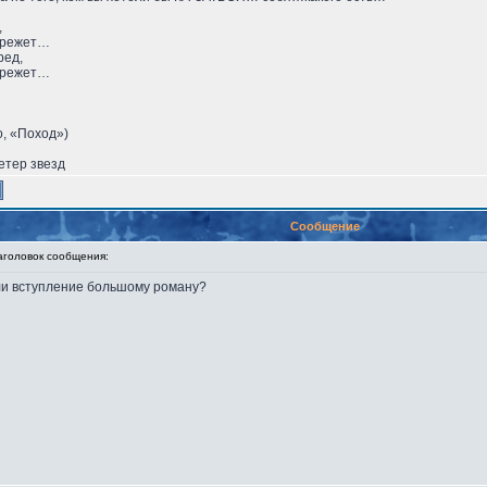
,
бережет…
ред,
бережет…
о, «Поход»)
етер звезд
Сообщение
оловок сообщения:
ли вступление большому роману?