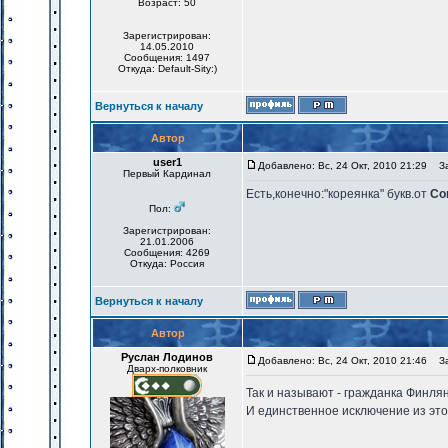
Возраст: 50
Зарегистрирован:
14.05.2010
Сообщения: 1497
Откуда: Default-Sity:)
Вернуться к началу
Автор
user1
Добавлено: Вс, 24 Окт, 2010 21:29
Заг
Первый Кардинал
Есть,конечно:"кореянка" букв.от
Co
Пол:
Зарегистрирован:
21.01.2006
Сообщения: 4269
Откуда: Россия
Вернуться к началу
Автор
Руслан Лодинов
Добавлено: Вс, 24 Окт, 2010 21:46
Заг
Дварх-полковник
Так и называют - гражданка Финлян
И единственное исключение из этог