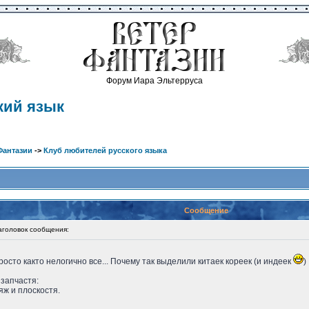
Форум Иара Эльтерруса
кий язык
Фантазии
->
Клуб любителей русского языка
Сообщение
оловок сообщения:
осто както нелогично все... Почему так выделили китаек кореек (и индеек
)
 запчастя:
яж и плоскостя.