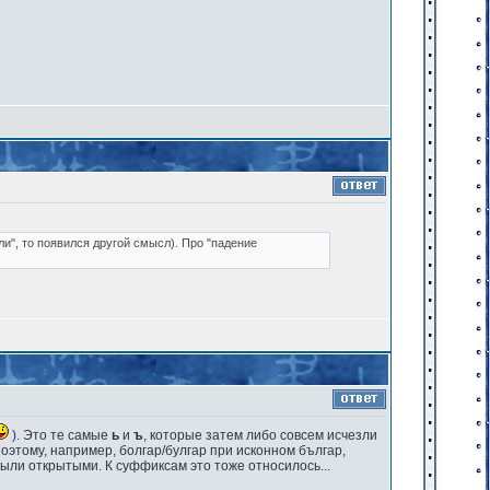
ли", то появился другой смысл). Про "падение
). Это те самые
ь
и
ъ
, которые затем либо совсем исчезли
(поэтому, например, болгар/булгар при исконном българ,
были открытыми. К суффиксам это тоже относилось...