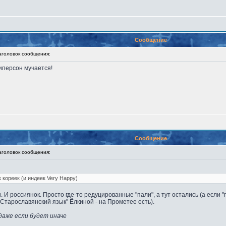
Сообщение
оловок сообщения:
иперсон мучается!
Сообщение
оловок сообщения:
 кореек (и индеек Very Happy)
И россиянок. Просто где-то редуцированные "пали", а тут остались (а если "
 "Старославянский язык" Ёлкиной - на Прометее есть).
даже если будет иначе