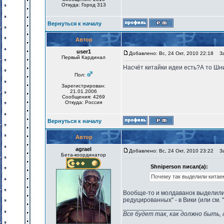
Откуда: Город 313
Вернуться к началу
Автор
user1
Добавлено: Вс, 24 Окт, 2010 22:18
Заг
Первый Кардинал
Насчёт китайки идеи есть?А то Шн
Пол:
Зарегистрирован:
21.01.2006
Сообщения: 4269
Откуда: Россия
Вернуться к началу
Автор
agrael
Добавлено: Вс, 24 Окт, 2010 23:22
Заг
Бета-координатор
Shniperson писал(а):
Почему так выделили китаек
Вообще-то и молдаванок выделили. 
редуцированных" - в Вики (или см.
_________________
Все будет так, как должно быть, 