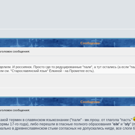
Сообщение
оловок сообщения:
лили. И россиянок. Просто где-то редуцированные "пали", а тут остались (а если "па
ли см. "Старославянский язык" Ёлкиной - на Прометее есть).
Сообщение
оловок сообщения:
акой термин в славянском языкознании ("пали" - мн.прош. от глагола "пасть"
рмы 17-го года), либо перешли в гласные полного образования "
е/и
" и "
о/у
" 
ально в древнеславянском стыки согласных не допускались нигде, все слоги 