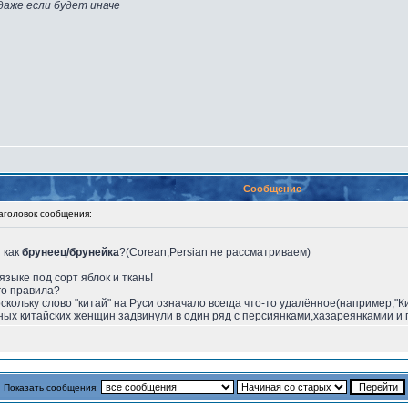
даже если будет иначе
Сообщение
головок сообщения:
я как
брунеец/брунейка
?(Corean,Persian не рассматриваем)
языке под сорт яблок и ткань!
го правила?
скольку слово "китай" на Руси означало всегда что-то удалённое(например,"Ки
дных китайских женщин задвинули в один ряд с персиянками,хазареянкамии 
Показать сообщения: