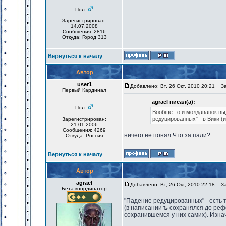
Пол:
Зарегистрирован:
14.07.2008
Сообщения: 2816
Откуда: Город 313
Вернуться к началу
Автор
user1
Добавлено: Вт, 26 Окт, 2010 20:21
Заг
Первый Кардинал
agrael писал(а):
Пол:
Вообще-то и молдаванок выде
редуцированных" - в Вики (и
Зарегистрирован:
21.01.2006
Сообщения: 4269
ничего не понял.Что за пали?
Откуда: Россия
Вернуться к началу
Автор
agrael
Добавлено: Вт, 26 Окт, 2010 22:18
Заг
Бета-координатор
"Падение редуцированных" - есть т
(в написании
ъ
сохранялся до рефо
сохранившемся у них самих). Изнач
_________________