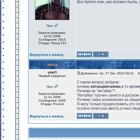
Все будет так, как должно быть, 
Пол:
Зарегистрирован:
14.07.2008
Сообщения: 2816
Откуда: Город 313
Вернуться к началу
Автор
user1
Добавлено: Ср, 27 Окт, 2010 09:21
За
Первый Кардинал
Ставлю вопрос ребром:
почему
китаец/китаянка
,в то врем
Пол:
Почему не "китайка"?
Зарегистрирован:
"Китайка" прочно занято в русском 
21.01.2006
Почему такое исключение из обще
Сообщения: 4269
Я могу только предположить,что по
Откуда: Россия
особое почётное место,отчего бе
Вернуться к началу