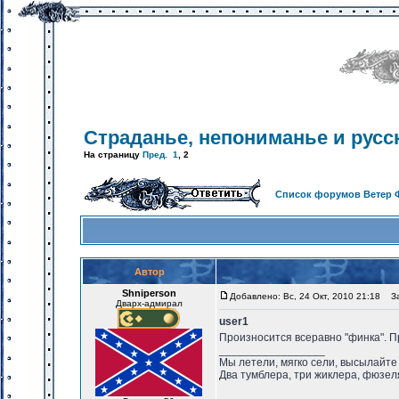
Страданье, непониманье и русс
На страницу
Пред.
1
,
2
Список форумов Ветер 
Автор
Shniperson
Добавлено: Вс, 24 Окт, 2010 21:18
Заг
Дварх-адмирал
user1
Произносится всеравно "финка". Пр
_________________
Мы летели, мягко сели, высылайте
Два тумблера, три жиклера, фюзел