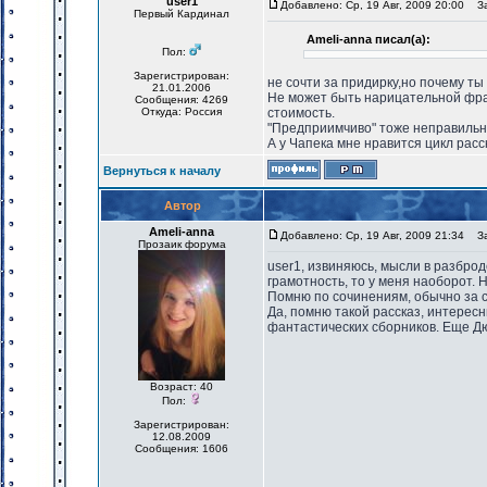
user1
Добавлено: Ср, 19 Авг, 2009 20:00
Заг
Первый Кардинал
Ameli-anna писал(а):
Пол:
Зарегистрирован:
не сочти за придирку,но почему т
21.01.2006
Не может быть нарицательной фра
Сообщения: 4269
Откуда: Россия
стоимость.
"Предприимчиво" тоже неправильно
А у Чапека мне нравится цикл рас
Вернуться к началу
Автор
Ameli-anna
Добавлено: Ср, 19 Авг, 2009 21:34
Заг
Прозаик форума
user1, извиняюсь, мысли в разбро
грамотность, то у меня наоборот. 
Помню по сочинениям, обычно за с
Да, помню такой рассказ, интерес
фантастических сборников. Еще Дю
Возраст: 40
Пол:
Зарегистрирован:
12.08.2009
Сообщения: 1606