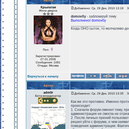
Автор
Крылатая
Добавлено: Ср, 29 Дек, 2010 13:19
За
Жена дварха
domov0y
- заблокируй тему
Выполнено! domov0y
_________________
Когда ОНО сытое, то молчаливо-до
Пол:
Зарегистрирован:
27.01.2008
Сообщения: 1081
Откуда: Москва
Вернуться к началу
Автор
adm0r
Добавлено: Ср, 29 Дек, 2010 13:35
За
Бета-координатор
Как же это противно. Именно проти
происходит:
1. Сначала форум сменил тему, пр
администрация не смогла не отреа
2. После личных прений пользова
решил уйти с форума, о чем заяви
поведения администрации. Фактиче