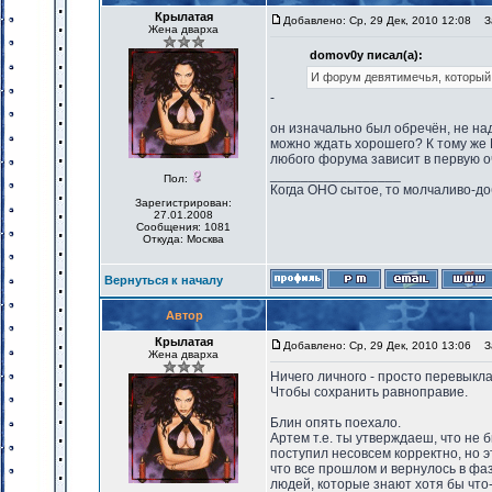
Крылатая
Добавлено: Ср, 29 Дек, 2010 12:08
За
Жена дварха
domov0y писал(а):
И форум девятимечья, который
-
он изначально был обречён, не над
можно ждать хорошего? К тому же 
любого форума зависит в первую оч
_________________
Пол:
Когда ОНО сытое, то молчаливо-до
Зарегистрирован:
27.01.2008
Сообщения: 1081
Откуда: Москва
Вернуться к началу
Автор
Крылатая
Добавлено: Ср, 29 Дек, 2010 13:06
За
Жена дварха
Ничего личного - просто перевыкл
Чтобы сохранить равноправие.
Блин опять поехало.
Артем т.е. ты утверждаеш, что не
поступил несовсем корректно, но э
что все прошлом и вернулось в фаз
людей, которые знают хотя бы что-