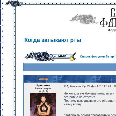
Фору
Когда затыкают рты
Список форумов Ветер 
Автор
Крылатая
Добавлено: Ср, 29 Дек, 2010 08:49
За
Жена дварха
Не хотела тут больше появляться, 
всё равно не ответит.
Поэтому выкладываю его обращение
начну войну!
"Натрио выложил откровенную ложь