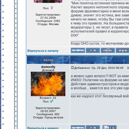
"Мне понятна истинная причина мое
Насчет вашего непонятного оправд
Пол:
форуме фрагментарно и меня возму
Зарегистрирован:
думаю, значит это истина, вне за
27.01.2008
ничего не имею, чтобы Вы там себе
Сообщения: 1081
к чему это привело. На большинст
Откуда: Москва
модераторы 1. не лезут, в правила
исполнителей правил и корректиро
DIXI"
_________________
Когда ОНО сытое, то молчаливо-до
Вернуться к началу
Автор
domov0y
Добавлено: Ср, 29 Дек, 2010 09:45
За
Домовой
а можно один вопрос?! ВОТ за каки
ИМХО: Политике на форуме не место
Действия администраторов и модер
а вообще... кажется все это уже од
_________________
как же надоел этот беззвучный вой
Возраст: 41
Пол:
Зарегистрирован:
18.02.2007
Сообщения: 482
Откуда: Город ветров
Вернуться к началу