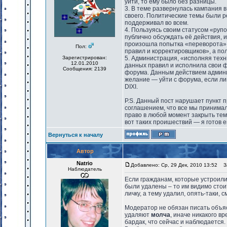
уйти, то ему было без разницы.
3. В теме развернулась кампания 
своего. Политические темы были р
поддерживал во всем.
4. Пользуясь своим статусом «руп
публично обсуждать её действия, и
произошла попытка «переворота»,
Пол:
правил и корректировщиков», а по
Зарегистрирован:
5. Администрация, «исполняя техн
12.01.2010
данных правил и исполнила свои 
Сообщения: 2139
форума. Данным действием админ
желание — уйти с форума, если ли
DIXI.
P.S. Данный пост нарушает пункт п
соглашением, что все мы принима
право в любой момент закрыть тем
вот таких проишествий — я готов ег
Вернуться к началу
Автор
Natrio
Добавлено: Ср, 29 Дек, 2010 13:52
За
Наблюдатель
Если гражданам, которые устроили
были удалены – то им видимо стоит
личку, а тему удалил, опять-таки, с
Модератор не обязан писать объяс
удаляют
молча
, иначе никакого в
бардак, что сейчас и наблюдается.