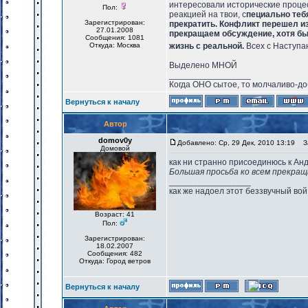
интересовали исторические проце
Пол:
реакцией на твои, с
пециально тебя
Зарегистрирован:
прекратить. Конфликт перешел из
27.01.2008
прекращаем обсуждение, хотя бы 
Сообщения: 1081
Откуда: Москва
жизнь с реальной.
Всех с Наступа
Выделено МНОЙ
_________________
Когда ОНО сытое, то молчаливо-до
Вернуться к началу
Автор
domov0y
Добавлено: Ср, 29 Дек, 2010 13:19
За
Домовой
как ни странно присоединюсь к Ан
Большая просьба ко всем прекращ
_________________
как же надоел этот беззвучный вой
Возраст: 41
Пол:
Зарегистрирован:
18.02.2007
Сообщения: 482
Откуда: Город ветров
Вернуться к началу