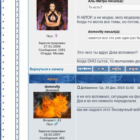
Аль-Митра писал(а):
То есть?
Я АВТОР, а не модер, могу модери
Когда-то могла все темы, но потом,
domov0y писал(а):
Пол:
кажется все это уже один раз б
Зарегистрирован:
27.01.2008
Сообщения: 1081
Это чего ты вдруг Дока вспомнил?
Откуда: Москва
_________________
Когда ОНО сытое, то молчаливо-до
Вернуться к началу
Автор
domov0y
Добавлено: Ср, 29 Дек, 2010 11:43
За
Домовой
я не его вспомнил, ситуацию на фо
Док и ко его немного переделали.
_________________
как же надоел этот беззвучный вой
Возраст: 41
Пол:
Зарегистрирован:
18.02.2007
Сообщения: 482