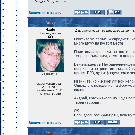
Откуда: Город ветров
Вернуться к началу
Автор
Natrio
Добавлено: Ср, 29 Дек, 2010 11:59
За
Наблюдатель
Опять те же самые беспредметные 
много шуму на пустом месте.
Политику разрешили, но некоторым
тут распоряжаться, хамят и игнор
Величайшему и Несравненнейшему А
неприязни не ценит его высочайши
против ЕГО, души форума, соли зем
Возраст: 47
Извините, но никакой личной непр
Зарегистрирован:
Однако его поведение на форуме а
27.01.2008
видно.
Сообщения: 1015
Откуда: Извне
Андрей, врать нехорошо. Судя по 
твоей стороны.
P.S.
Если здесь затыкают рты, почему 
Вернуться к началу
Автор