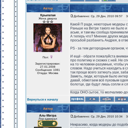
Автор
Крылатая
Добавлено: Ср, 29 Дек, 2010 09:57
За
Жена дварха
Какой П ради, некоторые модеры 
Раньше на Ветре такого не было и 
аське, и там мы сообща принимал
А теперь что? Мнение других моде
просьбой разбанить Андрея, в отв
PS - за тем детородным органом, ч
И ещё - обрати пожалуйста вниман
Пол:
про политику и схожих с ней. Не 
Зарегистрирован:
на то человеки-разумные, чтобы уч
27.01.2008
словом. Надо учиться находить в с
Сообщения: 1081
так проще всего заткнуть уши, заба
Откуда: Москва
Заметь, люди, которым было интер
давай, обмотаем всё пуховым одея
болотце, где будут лишь сопли и с
_________________
Когда ОНО сытое, то молчаливо-до
Вернуться к началу
Автор
Аль-Митра
Добавлено: Ср, 29 Дек, 2010 10:34
За
Лор-адмирал
Некрасиво, когда модеры до подобн