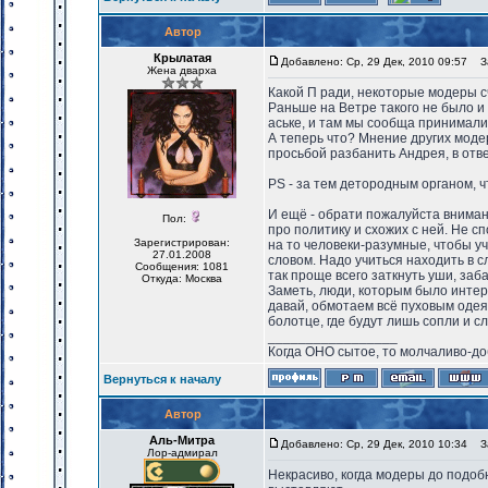
Автор
Крылатая
Добавлено: Ср, 29 Дек, 2010 09:57
За
Жена дварха
Какой П ради, некоторые модеры 
Раньше на Ветре такого не было и 
аське, и там мы сообща принимал
А теперь что? Мнение других моде
просьбой разбанить Андрея, в отв
PS - за тем детородным органом, ч
И ещё - обрати пожалуйста вниман
Пол:
про политику и схожих с ней. Не 
Зарегистрирован:
на то человеки-разумные, чтобы уч
27.01.2008
словом. Надо учиться находить в с
Сообщения: 1081
так проще всего заткнуть уши, заба
Откуда: Москва
Заметь, люди, которым было интер
давай, обмотаем всё пуховым одея
болотце, где будут лишь сопли и с
_________________
Когда ОНО сытое, то молчаливо-до
Вернуться к началу
Автор
Аль-Митра
Добавлено: Ср, 29 Дек, 2010 10:34
За
Лор-адмирал
Некрасиво, когда модеры до подобн