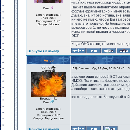
"Мне понятна истинная причина мое
Насчет вашего непонятного оправд
Пол:
форуме фрагментарно и меня возму
Зарегистрирован:
думаю, значит это истина, вне за
27.01.2008
ничего не имею, чтобы Вы там себе
Сообщения: 1081
к чему это привело. На большинст
Откуда: Москва
модераторы 1. не лезут, в правила
исполнителей правил и корректиро
DIXI"
_________________
Когда ОНО сытое, то молчаливо-до
Вернуться к началу
Автор
domov0y
Добавлено: Ср, 29 Дек, 2010 09:45
За
Домовой
а можно один вопрос?! ВОТ за каки
ИМХО: Политике на форуме не место
Действия администраторов и модер
а вообще... кажется все это уже од
_________________
как же надоел этот беззвучный вой
Возраст: 41
Пол:
Зарегистрирован:
18.02.2007
Сообщения: 482
Откуда: Город ветров
Вернуться к началу