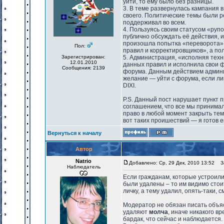
уйти, то ему было без разницы.
3. В теме развернулась кампания 
своего. Политические темы были р
поддерживал во всем.
4. Пользуясь своим статусом «руп
публично обсуждать её действия, и
произошла попытка «переворота»,
Пол:
правил и корректировщиков», а по
Зарегистрирован:
5. Администрация, «исполняя техн
12.01.2010
данных правил и исполнила свои 
Сообщения: 2139
форума. Данным действием админ
желание — уйти с форума, если ли
DIXI.
P.S. Данный пост нарушает пункт п
соглашением, что все мы принима
право в любой момент закрыть тем
вот таких проишествий — я готов ег
Вернуться к началу
Автор
Natrio
Добавлено: Ср, 29 Дек, 2010 13:52
За
Наблюдатель
Если гражданам, которые устроили
были удалены – то им видимо стоит
личку, а тему удалил, опять-таки, с
Модератор не обязан писать объяс
удаляют
молча
, иначе никакого в
бардак, что сейчас и наблюдается.