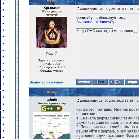
Автор
Крылатая
Добавлено: Ср, 29 Дек, 2010 13:19
За
Жена дварха
domov0y
- заблокируй тему
Выполнено! domov0y
_________________
Когда ОНО сытое, то молчаливо-до
Пол:
Зарегистрирован:
27.01.2008
Сообщения: 1081
Откуда: Москва
Вернуться к началу
Автор
adm0r
Добавлено: Ср, 29 Дек, 2010 13:35
За
Бета-координатор
Как же это противно. Именно проти
происходит:
1. Сначала форум сменил тему, пр
администрация не смогла не отреа
2. После личных прений пользова
решил уйти с форума, о чем заяви
поведения администрации. Фактиче