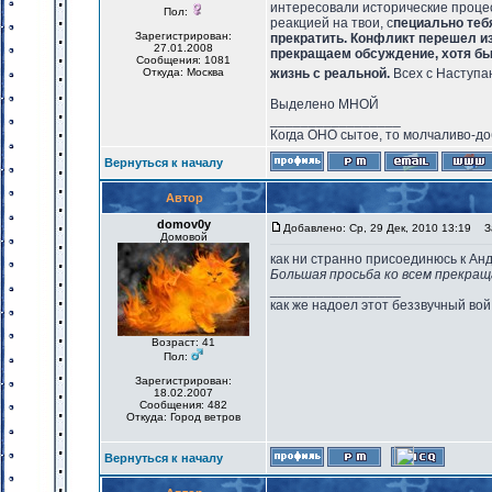
интересовали исторические проце
Пол:
реакцией на твои, с
пециально тебя
Зарегистрирован:
прекратить. Конфликт перешел из
27.01.2008
прекращаем обсуждение, хотя бы 
Сообщения: 1081
Откуда: Москва
жизнь с реальной.
Всех с Наступа
Выделено МНОЙ
_________________
Когда ОНО сытое, то молчаливо-до
Вернуться к началу
Автор
domov0y
Добавлено: Ср, 29 Дек, 2010 13:19
За
Домовой
как ни странно присоединюсь к Ан
Большая просьба ко всем прекращ
_________________
как же надоел этот беззвучный вой
Возраст: 41
Пол:
Зарегистрирован:
18.02.2007
Сообщения: 482
Откуда: Город ветров
Вернуться к началу