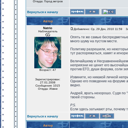
Откуда: Город ветров
Вернуться к началу
Автор
Natrio
Добавлено: Ср, 29 Дек, 2010 11:59
За
Наблюдатель
Опять те же самые беспредметные 
много шуму на пустом месте.
Политику разрешили, но некоторым
тут распоряжаться, хамят и игнор
Величайшему и Несравненнейшему А
неприязни не ценит его высочайши
против ЕГО, души форума, соли зем
Возраст: 47
Извините, но никакой личной непр
Зарегистрирован:
Однако его поведение на форуме а
27.01.2008
видно.
Сообщения: 1015
Откуда: Извне
Андрей, врать нехорошо. Судя по 
твоей стороны.
P.S.
Если здесь затыкают рты, почему 
Вернуться к началу
Автор