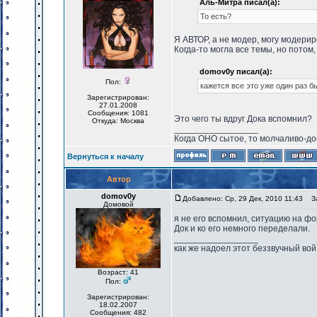
Аль-Митра писал(а):
То есть?
Я АВТОР, а не модер, могу модери
Когда-то могла все темы, но потом,
domov0y писал(а):
Пол:
кажется все это уже один раз б
Зарегистрирован:
27.01.2008
Сообщения: 1081
Это чего ты вдруг Дока вспомнил?
Откуда: Москва
_________________
Когда ОНО сытое, то молчаливо-до
Вернуться к началу
Автор
domov0y
Добавлено: Ср, 29 Дек, 2010 11:43
За
Домовой
я не его вспомнил, ситуацию на фо
Док и ко его немного переделали.
_________________
как же надоел этот беззвучный вой
Возраст: 41
Пол:
Зарегистрирован:
18.02.2007
Сообщения: 482