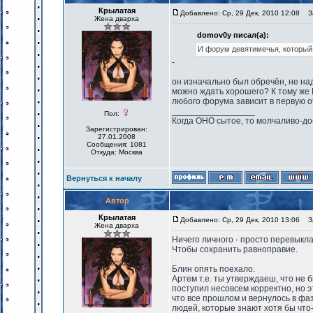
Крылатая
Добавлено: Ср, 29 Дек, 2010 12:08
За
Жена дварха
domov0y писал(а):
И форум девятимечья, который
-
он изначально был обречён, не над
можно ждать хорошего? К тому же 
любого форума зависит в первую оч
_________________
Пол:
Когда ОНО сытое, то молчаливо-до
Зарегистрирован:
27.01.2008
Сообщения: 1081
Откуда: Москва
Вернуться к началу
Автор
Крылатая
Добавлено: Ср, 29 Дек, 2010 13:06
За
Жена дварха
Ничего личного - просто перевыкл
Чтобы сохранить равноправие.
Блин опять поехало.
Артем т.е. ты утверждаеш, что не
поступил несовсем корректно, но э
что все прошлом и вернулось в фаз
людей, которые знают хотя бы что-