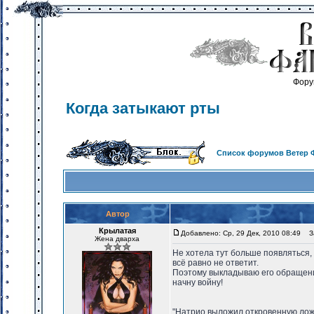
Фору
Когда затыкают рты
Список форумов Ветер 
Автор
Крылатая
Добавлено: Ср, 29 Дек, 2010 08:49
За
Жена дварха
Не хотела тут больше появляться, 
всё равно не ответит.
Поэтому выкладываю его обращение
начну войну!
"Натрио выложил откровенную ложь