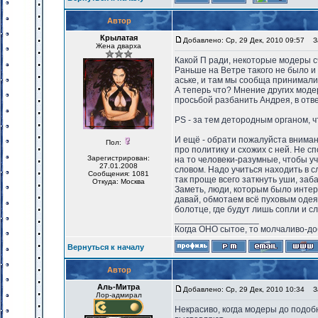
Автор
Крылатая
Добавлено: Ср, 29 Дек, 2010 09:57
За
Жена дварха
Какой П ради, некоторые модеры 
Раньше на Ветре такого не было и 
аське, и там мы сообща принимал
А теперь что? Мнение других моде
просьбой разбанить Андрея, в отв
PS - за тем детородным органом, ч
И ещё - обрати пожалуйста вниман
Пол:
про политику и схожих с ней. Не 
Зарегистрирован:
на то человеки-разумные, чтобы уч
27.01.2008
словом. Надо учиться находить в с
Сообщения: 1081
так проще всего заткнуть уши, заба
Откуда: Москва
Заметь, люди, которым было интер
давай, обмотаем всё пуховым одея
болотце, где будут лишь сопли и с
_________________
Когда ОНО сытое, то молчаливо-до
Вернуться к началу
Автор
Аль-Митра
Добавлено: Ср, 29 Дек, 2010 10:34
За
Лор-адмирал
Некрасиво, когда модеры до подобн