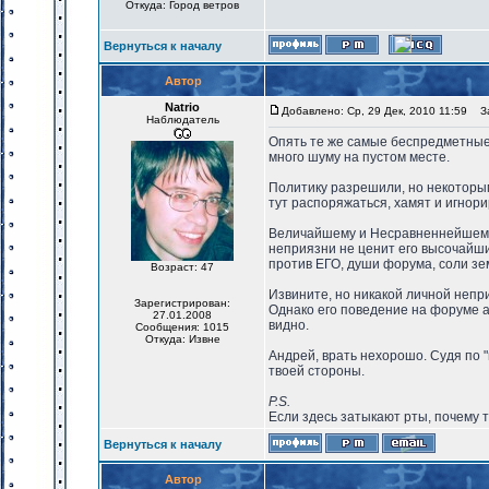
Откуда: Город ветров
Вернуться к началу
Автор
Natrio
Добавлено: Ср, 29 Дек, 2010 11:59
За
Наблюдатель
Опять те же самые беспредметные 
много шуму на пустом месте.
Политику разрешили, но некоторым
тут распоряжаться, хамят и игнор
Величайшему и Несравненнейшему А
неприязни не ценит его высочайши
против ЕГО, души форума, соли зем
Возраст: 47
Извините, но никакой личной непр
Зарегистрирован:
Однако его поведение на форуме а
27.01.2008
видно.
Сообщения: 1015
Откуда: Извне
Андрей, врать нехорошо. Судя по 
твоей стороны.
P.S.
Если здесь затыкают рты, почему 
Вернуться к началу
Автор