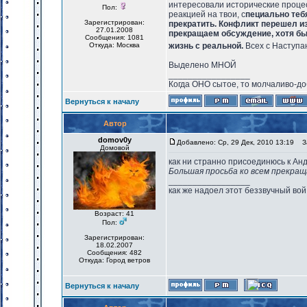
интересовали исторические проце
Пол:
реакцией на твои, с
пециально тебя
Зарегистрирован:
прекратить. Конфликт перешел из
27.01.2008
прекращаем обсуждение, хотя бы 
Сообщения: 1081
Откуда: Москва
жизнь с реальной.
Всех с Наступа
Выделено МНОЙ
_________________
Когда ОНО сытое, то молчаливо-до
Вернуться к началу
Автор
domov0y
Добавлено: Ср, 29 Дек, 2010 13:19
За
Домовой
как ни странно присоединюсь к Ан
Большая просьба ко всем прекращ
_________________
как же надоел этот беззвучный вой
Возраст: 41
Пол:
Зарегистрирован:
18.02.2007
Сообщения: 482
Откуда: Город ветров
Вернуться к началу