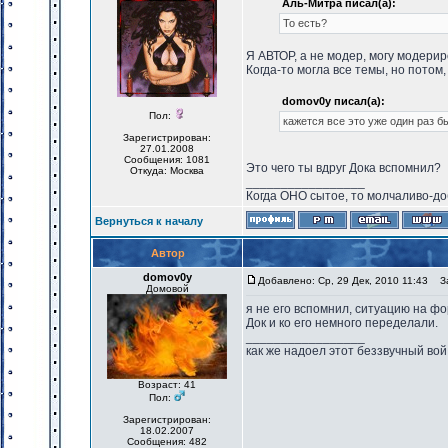
Аль-Митра писал(а):
То есть?
Я АВТОР, а не модер, могу модери
Когда-то могла все темы, но потом,
domov0y писал(а):
Пол:
кажется все это уже один раз б
Зарегистрирован:
27.01.2008
Сообщения: 1081
Это чего ты вдруг Дока вспомнил?
Откуда: Москва
_________________
Когда ОНО сытое, то молчаливо-до
Вернуться к началу
Автор
domov0y
Добавлено: Ср, 29 Дек, 2010 11:43
За
Домовой
я не его вспомнил, ситуацию на фо
Док и ко его немного переделали.
_________________
как же надоел этот беззвучный вой
Возраст: 41
Пол:
Зарегистрирован:
18.02.2007
Сообщения: 482