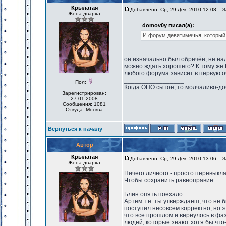
Крылатая
Добавлено: Ср, 29 Дек, 2010 12:08
За
Жена дварха
domov0y писал(а):
И форум девятимечья, который
-
он изначально был обречён, не над
можно ждать хорошего? К тому же 
любого форума зависит в первую оч
_________________
Пол:
Когда ОНО сытое, то молчаливо-до
Зарегистрирован:
27.01.2008
Сообщения: 1081
Откуда: Москва
Вернуться к началу
Автор
Крылатая
Добавлено: Ср, 29 Дек, 2010 13:06
За
Жена дварха
Ничего личного - просто перевыкл
Чтобы сохранить равноправие.
Блин опять поехало.
Артем т.е. ты утверждаеш, что не
поступил несовсем корректно, но э
что все прошлом и вернулось в фаз
людей, которые знают хотя бы что-