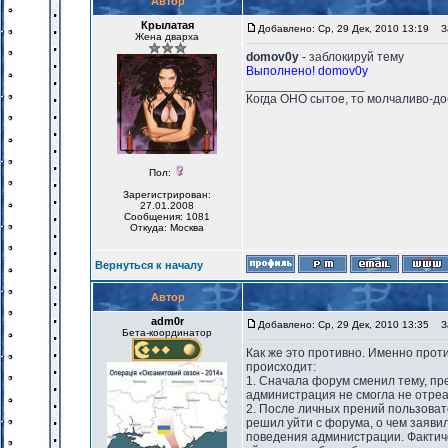
Автор
Крылатая
Добавлено: Ср, 29 Дек, 2010 13:19
За
Жена дварха
domov0y
- заблокируй тему
Выполнено! domov0y
_________________
Когда ОНО сытое, то молчаливо-до
Пол:
Зарегистрирован:
27.01.2008
Сообщения: 1081
Откуда: Москва
Вернуться к началу
Автор
adm0r
Добавлено: Ср, 29 Дек, 2010 13:35
За
Бета-координатор
Как же это противно. Именно проти
происходит:
1. Сначала форум сменил тему, пр
администрация не смогла не отреа
2. После личных прений пользова
решил уйти с форума, о чем заяви
поведения администрации. Фактиче