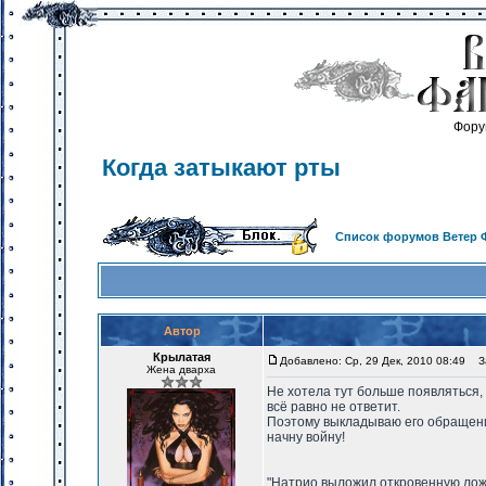
Фору
Когда затыкают рты
Список форумов Ветер 
Автор
Крылатая
Добавлено: Ср, 29 Дек, 2010 08:49
За
Жена дварха
Не хотела тут больше появляться, 
всё равно не ответит.
Поэтому выкладываю его обращение
начну войну!
"Натрио выложил откровенную ложь