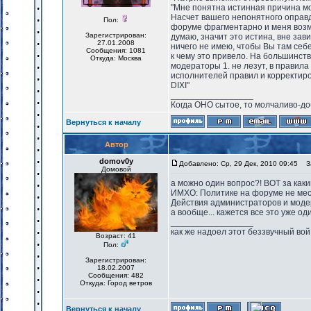
"Мне понятна истинная причина мое
Насчет вашего непонятного оправд
Пол:
форуме фрагментарно и меня возму
Зарегистрирован:
думаю, значит это истина, вне за
27.01.2008
ничего не имею, чтобы Вы там себе
Сообщения: 1081
к чему это привело. На большинст
Откуда: Москва
модераторы 1. не лезут, в правила
исполнителей правил и корректиро
DIXI"
_________________
Когда ОНО сытое, то молчаливо-до
Вернуться к началу
Автор
domov0y
Добавлено: Ср, 29 Дек, 2010 09:45
За
Домовой
а можно один вопрос?! ВОТ за каки
ИМХО: Политике на форуме не место
Действия администраторов и модер
а вообще... кажется все это уже од
_________________
как же надоел этот беззвучный вой
Возраст: 41
Пол:
Зарегистрирован:
18.02.2007
Сообщения: 482
Откуда: Город ветров
Вернуться к началу