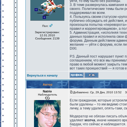
уйти, то ему было без разницы.
3. В теме развернулась кампания 
своего. Политические темы были р
поддерживал во всем.
4. Пользуясь своим статусом «руп
публично обсуждать её действия, и
произошла попытка «переворота»,
Пол:
правил и корректировщиков», а по
Зарегистрирован:
5. Администрация, «исполняя техн
12.01.2010
данных правил и исполнила свои 
Сообщения: 2139
форума. Данным действием админ
желание — уйти с форума, если ли
DIXI.
P.S. Данный пост нарушает пункт п
соглашением, что все мы принима
право в любой момент закрыть тем
вот таких проишествий — я готов ег
Вернуться к началу
Автор
Natrio
Добавлено: Ср, 29 Дек, 2010 13:52
За
Наблюдатель
Если гражданам, которые устроили
были удалены – то им видимо стоит
личку, а тему удалил, опять-таки, с
Модератор не обязан писать объяс
удаляют
молча
, иначе никакого в
бардак, что сейчас и наблюдается.