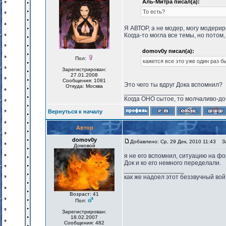
Аль-Митра писал(а):
То есть?
Я АВТОР, а не модер, могу модери
Когда-то могла все темы, но потом,
domov0y писал(а):
Пол:
кажется все это уже один раз б
Зарегистрирован:
27.01.2008
Сообщения: 1081
Это чего ты вдруг Дока вспомнил?
Откуда: Москва
_________________
Когда ОНО сытое, то молчаливо-до
Вернуться к началу
Автор
domov0y
Добавлено: Ср, 29 Дек, 2010 11:43
За
Домовой
я не его вспомнил, ситуацию на фо
Док и ко его немного переделали.
_________________
как же надоел этот беззвучный вой
Возраст: 41
Пол:
Зарегистрирован:
18.02.2007
Сообщения: 482