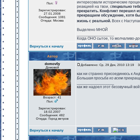
интересовали исторические проце
Пол:
реакцией на твои, с
пециально тебя
Зарегистрирован:
прекратить. Конфликт перешел из
27.01.2008
прекращаем обсуждение, хотя бы 
Сообщения: 1081
Откуда: Москва
жизнь с реальной.
Всех с Наступа
Выделено МНОЙ
_________________
Когда ОНО сытое, то молчаливо-до
Вернуться к началу
Автор
domov0y
Добавлено: Ср, 29 Дек, 2010 13:19
За
Домовой
как ни странно присоединюсь к Ан
Большая просьба ко всем прекращ
_________________
как же надоел этот беззвучный вой
Возраст: 41
Пол:
Зарегистрирован:
18.02.2007
Сообщения: 482
Откуда: Город ветров
Вернуться к началу