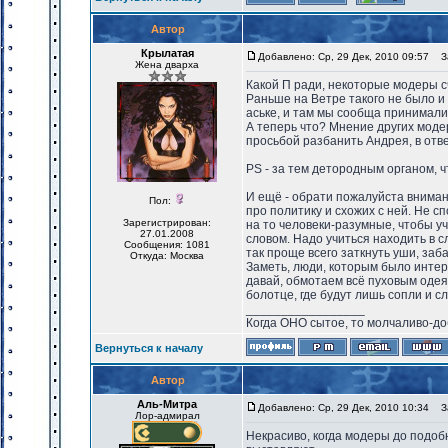
Автор
Крылатая
Добавлено: Ср, 29 Дек, 2010 09:57
За
Жена дварха
Какой П ради, некоторые модеры 
Раньше на Ветре такого не было и 
аське, и там мы сообща принимал
А теперь что? Мнение других моде
просьбой разбанить Андрея, в отв
PS - за тем детородным органом, ч
И ещё - обрати пожалуйста вниман
Пол:
про политику и схожих с ней. Не 
Зарегистрирован:
на то человеки-разумные, чтобы уч
27.01.2008
словом. Надо учиться находить в с
Сообщения: 1081
так проще всего заткнуть уши, заба
Откуда: Москва
Заметь, люди, которым было интер
давай, обмотаем всё пуховым одея
болотце, где будут лишь сопли и с
_________________
Когда ОНО сытое, то молчаливо-до
Вернуться к началу
Автор
Аль-Митра
Добавлено: Ср, 29 Дек, 2010 10:34
За
Лор-адмирал
Некрасиво, когда модеры до подобн