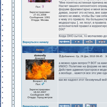
"Мне понятна истинная причина мое
Насчет вашего непонятного оправд
Пол:
форуме фрагментарно и меня возму
Зарегистрирован:
думаю, значит это истина, вне за
27.01.2008
ничего не имею, чтобы Вы там себе
Сообщения: 1081
к чему это привело. На большинст
Откуда: Москва
модераторы 1. не лезут, в правила
исполнителей правил и корректиро
DIXI"
_________________
Когда ОНО сытое, то молчаливо-до
Вернуться к началу
Автор
domov0y
Добавлено: Ср, 29 Дек, 2010 09:45
За
Домовой
а можно один вопрос?! ВОТ за каки
ИМХО: Политике на форуме не место
Действия администраторов и модер
а вообще... кажется все это уже од
_________________
как же надоел этот беззвучный вой
Возраст: 41
Пол:
Зарегистрирован:
18.02.2007
Сообщения: 482
Откуда: Город ветров
Вернуться к началу