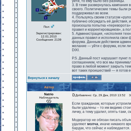
уйти, то ему было без разницы.
3. В теме развернулась кампания 
своего. Политические темы были р
поддерживал во всем.
4. Пользуясь своим статусом «руп
публично обсуждать её действия, и
произошла попытка «переворота»,
Пол:
правил и корректировщиков», а по
Зарегистрирован:
5. Администрация, «исполняя техн
12.01.2010
данных правил и исполнила свои 
Сообщения: 2139
форума. Данным действием админ
желание — уйти с форума, если ли
DIXI.
P.S. Данный пост нарушает пункт п
соглашением, что все мы принима
право в любой момент закрыть тем
вот таких проишествий — я готов ег
Вернуться к началу
Автор
Natrio
Добавлено: Ср, 29 Дек, 2010 13:52
За
Наблюдатель
Если гражданам, которые устроили
были удалены – то им видимо стоит
личку, а тему удалил, опять-таки, с
Модератор не обязан писать объяс
удаляют
молча
, иначе никакого в
бардак, что сейчас и наблюдается.