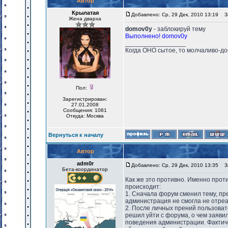
Автор
Крылатая
Добавлено: Ср, 29 Дек, 2010 13:19
За
Жена дварха
domov0y
- заблокируй тему
Выполнено! domov0y
_________________
Когда ОНО сытое, то молчаливо-до
Пол:
Зарегистрирован:
27.01.2008
Сообщения: 1081
Откуда: Москва
Вернуться к началу
Автор
adm0r
Добавлено: Ср, 29 Дек, 2010 13:35
За
Бета-координатор
Как же это противно. Именно проти
происходит:
1. Сначала форум сменил тему, пр
администрация не смогла не отреа
2. После личных прений пользова
решил уйти с форума, о чем заяви
поведения администрации. Фактиче