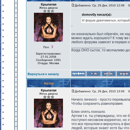
Крылатая
Добавлено: Ср, 29 Дек, 2010 12:08
За
Жена дварха
domov0y писал(а):
И форум девятимечья, который
-
он изначально был обречён, не над
можно ждать хорошего? К тому же 
любого форума зависит в первую оч
_________________
Пол:
Когда ОНО сытое, то молчаливо-до
Зарегистрирован:
27.01.2008
Сообщения: 1081
Откуда: Москва
Вернуться к началу
Автор
Крылатая
Добавлено: Ср, 29 Дек, 2010 13:06
За
Жена дварха
Ничего личного - просто перевыкл
Чтобы сохранить равноправие.
Блин опять поехало.
Артем т.е. ты утверждаеш, что не
поступил несовсем корректно, но э
что все прошлом и вернулось в фаз
людей, которые знают хотя бы что-