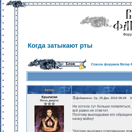
Фору
Когда затыкают рты
Список форумов Ветер 
Автор
Крылатая
Добавлено: Ср, 29 Дек, 2010 08:49
За
Жена дварха
Не хотела тут больше появляться, 
всё равно не ответит.
Поэтому выкладываю его обращение
начну войну!
"Натрио выложил откровенную ложь