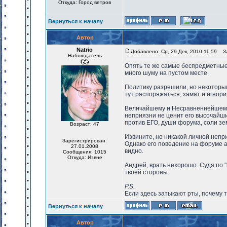
Откуда: Город ветров
Вернуться к началу
Автор
Natrio
Добавлено: Ср, 29 Дек, 2010 11:59
За
Наблюдатель
Опять те же самые беспредметные 
много шуму на пустом месте.
Политику разрешили, но некоторым
тут распоряжаться, хамят и игнор
Величайшему и Несравненнейшему А
неприязни не ценит его высочайши
против ЕГО, души форума, соли зем
Возраст: 47
Извините, но никакой личной непр
Зарегистрирован:
Однако его поведение на форуме а
27.01.2008
видно.
Сообщения: 1015
Откуда: Извне
Андрей, врать нехорошо. Судя по 
твоей стороны.
P.S.
Если здесь затыкают рты, почему 
Вернуться к началу
Автор