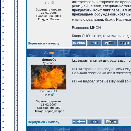
интересовали исторические проце
Пол:
реакцией на твои, с
пециально тебя
Зарегистрирован:
прекратить. Конфликт перешел из
27.01.2008
прекращаем обсуждение, хотя бы 
Сообщения: 1081
Откуда: Москва
жизнь с реальной.
Всех с Наступа
Выделено МНОЙ
_________________
Когда ОНО сытое, то молчаливо-до
Вернуться к началу
Автор
domov0y
Добавлено: Ср, 29 Дек, 2010 13:19
За
Домовой
как ни странно присоединюсь к Ан
Большая просьба ко всем прекращ
_________________
как же надоел этот беззвучный вой
Возраст: 41
Пол:
Зарегистрирован:
18.02.2007
Сообщения: 482
Откуда: Город ветров
Вернуться к началу