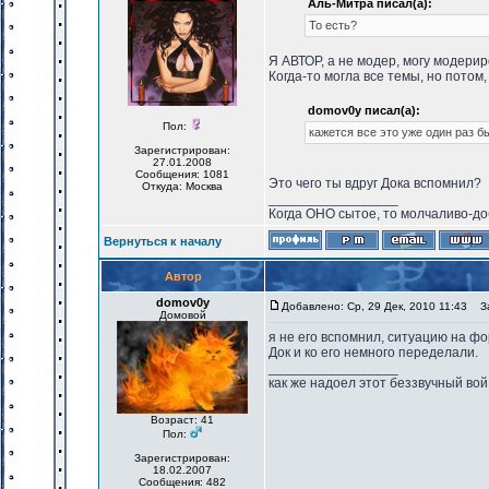
Аль-Митра писал(а):
То есть?
Я АВТОР, а не модер, могу модери
Когда-то могла все темы, но потом,
domov0y писал(а):
Пол:
кажется все это уже один раз б
Зарегистрирован:
27.01.2008
Сообщения: 1081
Это чего ты вдруг Дока вспомнил?
Откуда: Москва
_________________
Когда ОНО сытое, то молчаливо-до
Вернуться к началу
Автор
domov0y
Добавлено: Ср, 29 Дек, 2010 11:43
За
Домовой
я не его вспомнил, ситуацию на фо
Док и ко его немного переделали.
_________________
как же надоел этот беззвучный вой
Возраст: 41
Пол:
Зарегистрирован:
18.02.2007
Сообщения: 482