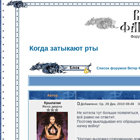
Фору
Когда затыкают рты
Список форумов Ветер 
Автор
Крылатая
Добавлено: Ср, 29 Дек, 2010 08:49
За
Жена дварха
Не хотела тут больше появляться, 
всё равно не ответит.
Поэтому выкладываю его обращение
начну войну!
"Натрио выложил откровенную ложь