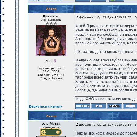
Автор
Крылатая
Добавлено: Ср, 29 Дек, 2010 09:57
За
Жена дварха
Какой П ради, некоторые модеры 
Раньше на Ветре такого не было и 
аське, и там мы сообща принимал
А теперь что? Мнение других моде
просьбой разбанить Андрея, в отв
PS - за тем детородным органом, ч
И ещё - обрати пожалуйста вниман
Пол:
про политику и схожих с ней. Не 
Зарегистрирован:
на то человеки-разумные, чтобы уч
27.01.2008
словом. Надо учиться находить в с
Сообщения: 1081
так проще всего заткнуть уши, заба
Откуда: Москва
Заметь, люди, которым было интер
давай, обмотаем всё пуховым одея
болотце, где будут лишь сопли и с
_________________
Когда ОНО сытое, то молчаливо-до
Вернуться к началу
Автор
Аль-Митра
Добавлено: Ср, 29 Дек, 2010 10:34
За
Лор-адмирал
Некрасиво, когда модеры до подобн