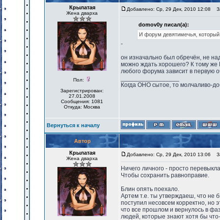
Крылатая
Добавлено: Ср, 29 Дек, 2010 12:08
За
Жена дварха
domov0y писал(а):
И форум девятимечья, который
-
он изначально был обречён, не над
можно ждать хорошего? К тому же 
любого форума зависит в первую оч
_________________
Пол:
Когда ОНО сытое, то молчаливо-до
Зарегистрирован:
27.01.2008
Сообщения: 1081
Откуда: Москва
Вернуться к началу
Автор
Крылатая
Добавлено: Ср, 29 Дек, 2010 13:06
За
Жена дварха
Ничего личного - просто перевыкл
Чтобы сохранить равноправие.
Блин опять поехало.
Артем т.е. ты утверждаеш, что не
поступил несовсем корректно, но э
что все прошлом и вернулось в фаз
людей, которые знают хотя бы что-