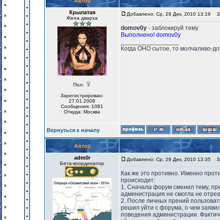
Автор
Крылатая
Добавлено: Ср, 29 Дек, 2010 13:19
За
Жена дварха
domov0y
- заблокируй тему
Выполнено! domov0y
_________________
Когда ОНО сытое, то молчаливо-до
Пол:
Зарегистрирован:
27.01.2008
Сообщения: 1081
Откуда: Москва
Вернуться к началу
Автор
adm0r
Добавлено: Ср, 29 Дек, 2010 13:35
За
Бета-координатор
Как же это противно. Именно проти
происходит:
1. Сначала форум сменил тему, пр
администрация не смогла не отреа
2. После личных прений пользова
решил уйти с форума, о чем заяви
поведения администрации. Фактиче