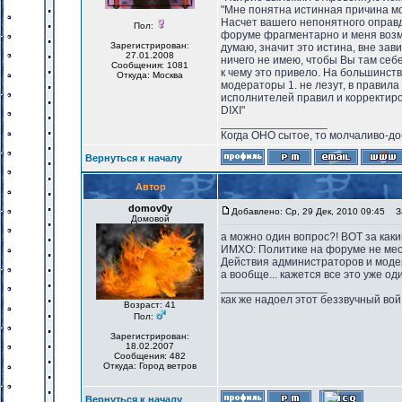
"Мне понятна истинная причина мое
Насчет вашего непонятного оправд
Пол:
форуме фрагментарно и меня возму
Зарегистрирован:
думаю, значит это истина, вне за
27.01.2008
ничего не имею, чтобы Вы там себе
Сообщения: 1081
к чему это привело. На большинст
Откуда: Москва
модераторы 1. не лезут, в правила
исполнителей правил и корректиро
DIXI"
_________________
Когда ОНО сытое, то молчаливо-до
Вернуться к началу
Автор
domov0y
Добавлено: Ср, 29 Дек, 2010 09:45
За
Домовой
а можно один вопрос?! ВОТ за каки
ИМХО: Политике на форуме не место
Действия администраторов и модер
а вообще... кажется все это уже од
_________________
как же надоел этот беззвучный вой
Возраст: 41
Пол:
Зарегистрирован:
18.02.2007
Сообщения: 482
Откуда: Город ветров
Вернуться к началу