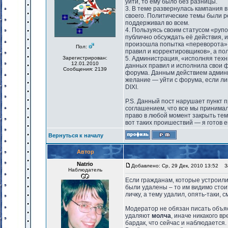
уйти, то ему было без разницы.
3. В теме развернулась кампания 
своего. Политические темы были р
поддерживал во всем.
4. Пользуясь своим статусом «руп
публично обсуждать её действия, и
произошла попытка «переворота»,
Пол:
правил и корректировщиков», а по
Зарегистрирован:
5. Администрация, «исполняя техн
12.01.2010
данных правил и исполнила свои 
Сообщения: 2139
форума. Данным действием админ
желание — уйти с форума, если ли
DIXI.
P.S. Данный пост нарушает пункт п
соглашением, что все мы принима
право в любой момент закрыть тем
вот таких проишествий — я готов ег
Вернуться к началу
Автор
Natrio
Добавлено: Ср, 29 Дек, 2010 13:52
За
Наблюдатель
Если гражданам, которые устроили
были удалены – то им видимо стоит
личку, а тему удалил, опять-таки, с
Модератор не обязан писать объяс
удаляют
молча
, иначе никакого в
бардак, что сейчас и наблюдается.