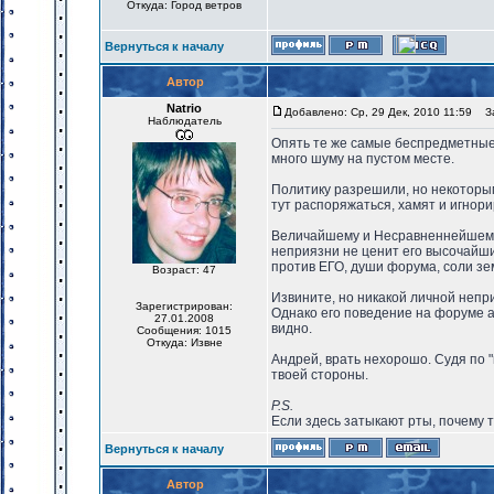
Откуда: Город ветров
Вернуться к началу
Автор
Natrio
Добавлено: Ср, 29 Дек, 2010 11:59
За
Наблюдатель
Опять те же самые беспредметные 
много шуму на пустом месте.
Политику разрешили, но некоторым
тут распоряжаться, хамят и игнор
Величайшему и Несравненнейшему А
неприязни не ценит его высочайши
против ЕГО, души форума, соли зем
Возраст: 47
Извините, но никакой личной непр
Зарегистрирован:
Однако его поведение на форуме а
27.01.2008
видно.
Сообщения: 1015
Откуда: Извне
Андрей, врать нехорошо. Судя по 
твоей стороны.
P.S.
Если здесь затыкают рты, почему 
Вернуться к началу
Автор