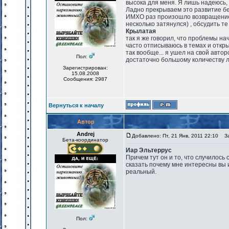
высока для меня. Я лишь надеюсь, 
Ладно прекрываем это развитие бе
ИМХО раз произошло возвращение 
несколько затянулся) , обсудить те
Крылатая
так я же говорил, что проблемы нач
часто отписываюсь в темах и откр
так вообще... я ушел на свой авт
Пол:
достаточно большому количеству 
Зарегистрирован:
15.08.2008
Сообщения: 2987
Вернуться к началу
Автор
Andrej
Добавлено: Пт, 21 Янв, 2011 22:10
Заг
Бета-координатор
Иар Эльтеррус
Причем тут он и то, что случилось
сказать почему мне интересны вы 
реальный.
Пол: