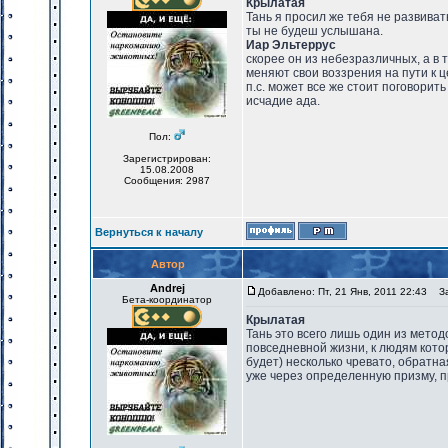
Крылатая
Тань я просил же тебя не развиват
ты не будеш услышана.
Иар Эльтеррус
скорее он из небезразличных, а в 
меняют свои воззрения на пути к ц
п.с. может все же стоит поговорить
исчадие ада.
Пол:
Зарегистрирован:
15.08.2008
Сообщения: 2987
Вернуться к началу
Автор
Andrej
Добавлено: Пт, 21 Янв, 2011 22:43
Заг
Бета-координатор
Крылатая
Тань это всего лишь один из метод
повседневной жизни, к людям котор
будет) несколько чревато, обратн
уже через определенную призму, п