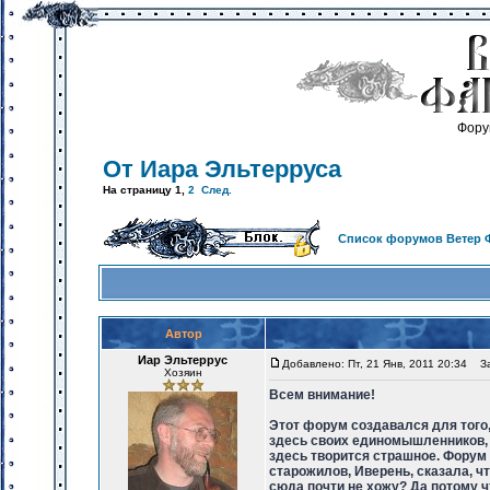
Фору
От Иара Эльтерруса
На страницу
1
,
2
След.
Список форумов Ветер 
Автор
Иар Эльтеррус
Добавлено: Пт, 21 Янв, 2011 20:34
Заг
Хозяин
Всем внимание!
Этот форум создавался для того,
здесь своих единомышленников, м
здесь творится страшное. Форум 
старожилов, Иверень, сказала, ч
сюда почти не хожу? Да потому ч