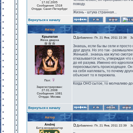
17.02.2005
поводу.
Сообщения: 1518
_________________
Откуда: Санкт-Петербург
Жизнь - штука странная...
Вернуться к началу
Автор
Крылатая
Добавлено: Пт, 21 Янв, 2011 22:36
Заг
Жена дварха
Знаешь, если бы вы сели и просто
друг друга. Но это так - размышле
Женькой.. знаешь как жутко смотре
отказывается есть, утверждая что 
до её разума. Именно его идеологи
переосмыслить происходящее. Он г
на себя наплевать, то почему друг
объяснит то я пережила.
_________________
Пол:
Когда ОНО сытое, то молчаливо-до
Зарегистрирован:
27.01.2008
Сообщения: 1081
Откуда: Москва
Вернуться к началу
Автор
Andrej
Добавлено: Пт, 21 Янв, 2011 22:39
Заг
Бета-координатор