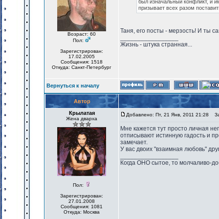
был изначальный конфликт, и им
призывает всех разом поставить
Таня, его посты - мерзость! И ты с
Возраст: 60
_________________
Пол:
Жизнь - штука странная...
Зарегистрирован:
17.02.2005
Сообщения: 1518
Откуда: Санкт-Петербург
Вернуться к началу
Автор
Крылатая
Добавлено: Пт, 21 Янв, 2011 21:28
Заг
Жена дварха
Мне кажется тут просто личная неп
отписывают истинную гадость и про
замечает.
У вас двоих "взаимная любовь" друг 
_________________
Когда ОНО сытое, то молчаливо-до
Пол:
Зарегистрирован:
27.01.2008
Сообщения: 1081
Откуда: Москва