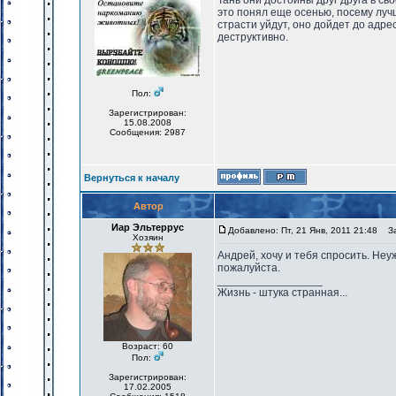
Тань они достойны друг друга в св
это понял еще осенью, посему лучш
страсти уйдут, оно дойдет до адрес
деструктивно.
Пол:
Зарегистрирован:
15.08.2008
Сообщения: 2987
Вернуться к началу
Автор
Иар Эльтеррус
Добавлено: Пт, 21 Янв, 2011 21:48
Заг
Хозяин
Андрей, хочу и тебя спросить. Неу
пожалуйста.
_________________
Жизнь - штука странная...
Возраст: 60
Пол:
Зарегистрирован:
17.02.2005