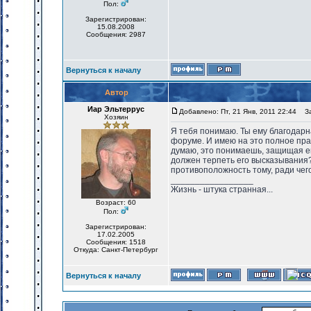
Пол:
Зарегистрирован:
15.08.2008
Сообщения: 2987
Вернуться к началу
Автор
Иар Эльтеррус
Добавлено: Пт, 21 Янв, 2011 22:44
Заг
Хозяин
Я тебя понимаю. Ты ему благодарна
форуме. И имею на это полное пр
думаю, это понимаешь, защищая его
должен терпеть его высказывания
противоположность тому, ради чего
_________________
Жизнь - штука странная...
Возраст: 60
Пол:
Зарегистрирован:
17.02.2005
Сообщения: 1518
Откуда: Санкт-Петербург
Вернуться к началу