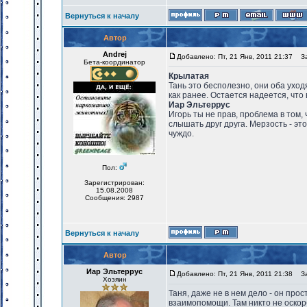
Вернуться к началу
Автор
Andrej
Добавлено: Пт, 21 Янв, 2011 21:37
Заг
Бета-координатор
Крылатая
Тань это бесполезно, они оба уходят
как ранее. Остается надеется, что 
Иар Эльтеррус
Игорь ты не прав, проблема в том,
слышать друг друга. Мерзость - эт
чуждо.
Пол:
Зарегистрирован:
15.08.2008
Сообщения: 2987
Вернуться к началу
Автор
Иар Эльтеррус
Добавлено: Пт, 21 Янв, 2011 21:38
Заг
Хозяин
Таня, даже не в нем дело - он пр
взаимопомощи. Там никто не оскорб