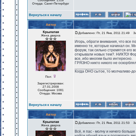
Сообщения: 1518
Откуда: Санкт-Петербург
Вернуться к началу
Автор
Крылатая
Добавлено: Пт, 21 Янв, 2011 21:49
Заг
Жена дварха
Игорь, обрати внимания, что все 
именно те, которые начинал он. Мн
форум, так сильно стремятся его 
открывали новых тем?. НИКТО! Фор
все, ибо многим было интересно.
ГРЯЗНО никто никого не оскорблял.
_________________
Когда ОНО сытое, то молчаливо-до
Пол:
Зарегистрирован:
27.01.2008
Сообщения: 1081
Откуда: Москва
Вернуться к началу
Автор
Крылатая
Добавлено: Пт, 21 Янв, 2011 21:53
Заг
Жена дварха
Всё, я пас - молчу и ничего больш
найти общий язык и поговорить ме