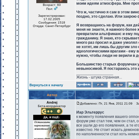
моим идеям атмосфера. Мне проти
Возраст: 60
Пол:
Что ж, частично я сам в этом вин
Зарегистрирован:
поздно, это сделаю. Или закрою 
17.02.2005
Сообщения: 1518
Я возвращаюсь на форум, как де
Откуда: Санкт-Петербург
меня не знаете, я намного более 
превратили альтфинанс и ему по
гражданину. Я знаю, кто скрывае
много раз просил и даже умолял е
не хотят, им лишь бы другим зл
идеологическими врагами - ему в
нужно, чтобы люди не верили в до
Большинство старых форумчан уш
невыносимой. Я постараюсь это 
_________________
Жизнь - штука странная...
Вернуться к началу
Автор
Andrej
Добавлено: Пт, 21 Янв, 2011 21:09
Заг
Бета-координатор
Иар Эльтеррус
к моменту появления вашего оппо
форум уже стал тем, чем он стал, 
все ушли до его появления, а те к
известно. Не стоит искать демоно
по наполненности стал хоть немног