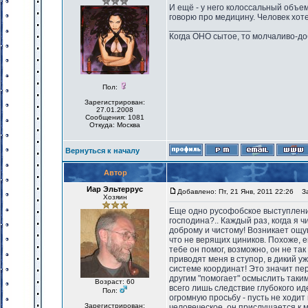
И ещё - у него колоссальный объем
говорю про медицину. Человек хот
_________________
Когда ОНО сытое, то молчаливо-до
Пол:
Зарегистрирован:
27.01.2008
Сообщения: 1081
Откуда: Москва
Вернуться к началу
Автор
Иар Эльтеррус
Добавлено: Пт, 21 Янв, 2011 22:26
Заг
Хозяин
Еще одно русофобское выступление
господина?.. Каждый раз, когда я 
доброму и чистому! Возникает ощущ
что не верящих циников. Похоже, ег
тебе он помог, возможно, он не так
приводят меня в ступор, в дикий уж
системе координат! Это значит пере
другим "помогает" осмыслить таким
Возраст: 60
всего лишь следствие глубокого и
Пол:
огромную просьбу - пусть не ходит
Зарегистрирован:
человеческое, он прислушается к м