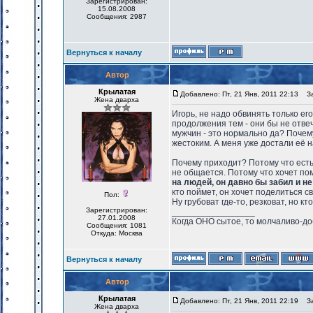
Зарегистрирован:
15.08.2008
Сообщения: 2987
Вернуться к началу
Автор
Крылатая
Добавлено: Пт, 21 Янв, 2011 22:13
Заг
Жена дварха
Игорь, не надо обвинять только ег
продолжения тем - они бы не отве
мужчин - это нормально да? Почем
жестоким. А меня уже достали её н
Почему приходит? Потому что есть
не общается. Потому что хочет п
на людей, он давно бы забил и не
кто поймет, он хочет поделиться 
Пол:
Ну грубоват где-то, резковат, но кт
Зарегистрирован:
_________________
27.01.2008
Когда ОНО сытое, то молчаливо-до
Сообщения: 1081
Откуда: Москва
Вернуться к началу
Автор
Крылатая
Добавлено: Пт, 21 Янв, 2011 22:19
Заг
Жена дварха