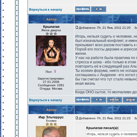
Вернуться к началу
Автор
Крылатая
Добавлено: Пт, 21 Янв, 2011 21:20
Заг
Жена дварха
Игорь, нельзя судить о человеке, н
был изначальный конфликт, и именн
призывает всех разом поставить к 
Порой его посты дерзкие и агресси
жизни.
У нас на работе была практика по 
стресса и шока - ибо только в это
повторить её в следующий раз.Альт
Ты хозяин форума, никто не оспари
Пол:
соглашаюсь с Андреем - кто хотел 
Зарегистрирован:
бы так считал что тут стало невын
27.01.2008
иная жизнь
Сообщения: 1081
_________________
Откуда: Москва
Когда ОНО сытое, то молчаливо-до
Вернуться к началу
Автор
Иар Эльтеррус
Добавлено: Пт, 21 Янв, 2011 21:23
Заг
Хозяин
Крылатая писал(а):
Игорь, нельзя судить о человеке