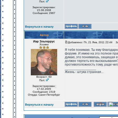
Пол:
Зарегистрирован:
15.08.2008
Сообщения: 2987
Вернуться к началу
Автор
Иар Эльтеррус
Добавлено: Пт, 21 Янв, 2011 22:44
Заг
Хозяин
Я тебя понимаю. Ты ему благодарна
форуме. И имею на это полное пр
думаю, это понимаешь, защищая его
должен терпеть его высказывания
противоположность тому, ради чего
_________________
Жизнь - штука странная...
Возраст: 60
Пол:
Зарегистрирован:
17.02.2005
Сообщения: 1519
Откуда: Санкт-Петербург
Вернуться к началу