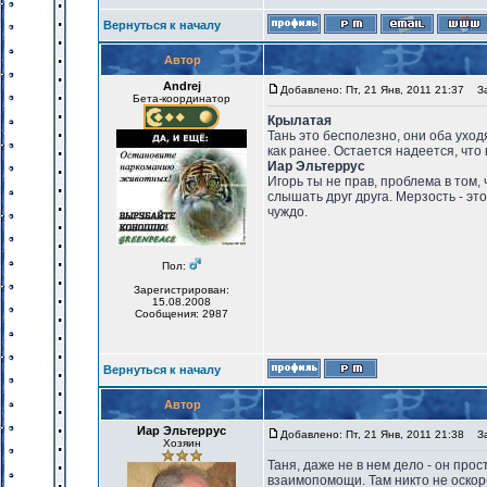
Вернуться к началу
Автор
Andrej
Добавлено: Пт, 21 Янв, 2011 21:37
Заг
Бета-координатор
Крылатая
Тань это бесполезно, они оба уходят
как ранее. Остается надеется, что 
Иар Эльтеррус
Игорь ты не прав, проблема в том,
слышать друг друга. Мерзость - эт
чуждо.
Пол:
Зарегистрирован:
15.08.2008
Сообщения: 2987
Вернуться к началу
Автор
Иар Эльтеррус
Добавлено: Пт, 21 Янв, 2011 21:38
Заг
Хозяин
Таня, даже не в нем дело - он пр
взаимопомощи. Там никто не оскорб