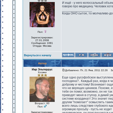
И ещё - у него колоссальный объем
говорю про медицину. Человек хот
_________________
Когда ОНО сытое, то молчаливо-до
Пол:
Зарегистрирован:
27.01.2008
Сообщения: 1081
Откуда: Москва
Вернуться к началу
Автор
Иар Эльтеррус
Добавлено: Пт, 21 Янв, 2011 22:26
Заг
Хозяин
Еще одно русофобское выступление
господина?.. Каждый раз, когда я 
доброму и чистому! Возникает ощущ
что не верящих циников. Похоже, ег
тебе он помог, возможно, он не так
приводят меня в ступор, в дикий уж
системе координат! Это значит пере
другим "помогает" осмыслить таким
Возраст: 60
всего лишь следствие глубокого и
Пол:
огромную просьбу - пусть не ходит
Зарегистрирован:
человеческое, он прислушается к м