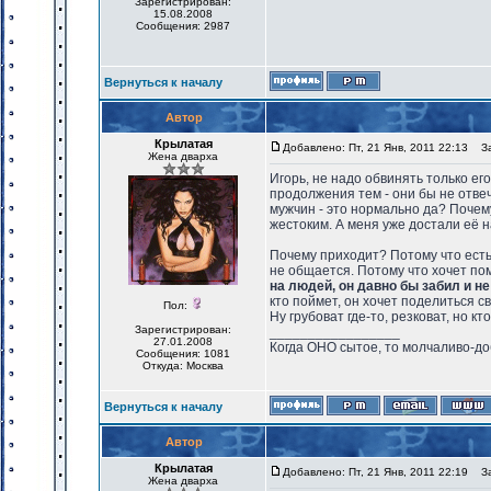
Зарегистрирован:
15.08.2008
Сообщения: 2987
Вернуться к началу
Автор
Крылатая
Добавлено: Пт, 21 Янв, 2011 22:13
Заг
Жена дварха
Игорь, не надо обвинять только ег
продолжения тем - они бы не отве
мужчин - это нормально да? Почем
жестоким. А меня уже достали её н
Почему приходит? Потому что есть
не общается. Потому что хочет п
на людей, он давно бы забил и не
кто поймет, он хочет поделиться 
Пол:
Ну грубоват где-то, резковат, но кт
Зарегистрирован:
_________________
27.01.2008
Когда ОНО сытое, то молчаливо-до
Сообщения: 1081
Откуда: Москва
Вернуться к началу
Автор
Крылатая
Добавлено: Пт, 21 Янв, 2011 22:19
Заг
Жена дварха