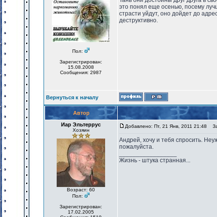
Тань они достойны друг друга в св
это понял еще осенью, посему лучш
страсти уйдут, оно дойдет до адрес
деструктивно.
Пол:
Зарегистрирован:
15.08.2008
Сообщения: 2987
Вернуться к началу
Автор
Иар Эльтеррус
Добавлено: Пт, 21 Янв, 2011 21:48
Заг
Хозяин
Андрей, хочу и тебя спросить. Неу
пожалуйста.
_________________
Жизнь - штука странная...
Возраст: 60
Пол:
Зарегистрирован:
17.02.2005