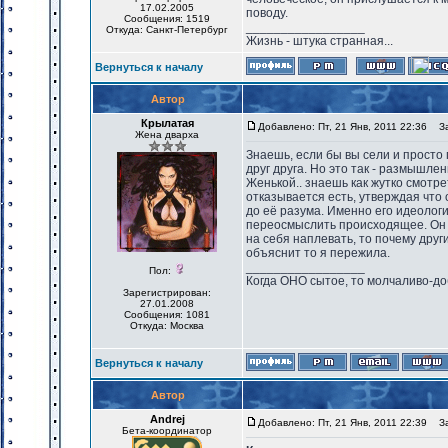
17.02.2005
поводу.
Сообщения: 1519
_________________
Откуда: Санкт-Петербург
Жизнь - штука странная...
Вернуться к началу
Автор
Крылатая
Добавлено: Пт, 21 Янв, 2011 22:36
Заг
Жена дварха
Знаешь, если бы вы сели и просто
друг друга. Но это так - размышле
Женькой.. знаешь как жутко смотре
отказывается есть, утверждая что 
до её разума. Именно его идеологи
переосмыслить происходящее. Он г
на себя наплевать, то почему друг
объяснит то я пережила.
_________________
Пол:
Когда ОНО сытое, то молчаливо-до
Зарегистрирован:
27.01.2008
Сообщения: 1081
Откуда: Москва
Вернуться к началу
Автор
Andrej
Добавлено: Пт, 21 Янв, 2011 22:39
Заг
Бета-координатор