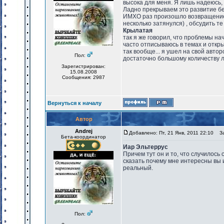
высока для меня. Я лишь надеюсь, 
Ладно прекрываем это развитие бе
ИМХО раз произошло возвращение 
несколько затянулся) , обсудить те
Крылатая
так я же говорил, что проблемы нач
часто отписываюсь в темах и откр
так вообще... я ушел на свой авт
Пол:
достаточно большому количеству 
Зарегистрирован:
15.08.2008
Сообщения: 2987
Вернуться к началу
Автор
Andrej
Добавлено: Пт, 21 Янв, 2011 22:10
Заг
Бета-координатор
Иар Эльтеррус
Причем тут он и то, что случилось
сказать почему мне интересны вы 
реальный.
Пол: