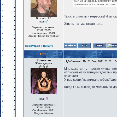
был изначальный конфликт, и им
призывает всех разом поставить
Таня, его посты - мерзость! И ты с
Возраст: 60
_________________
Пол:
Жизнь - штука странная...
Зарегистрирован:
17.02.2005
Сообщения: 1519
Откуда: Санкт-Петербург
Вернуться к началу
Автор
Крылатая
Добавлено: Пт, 21 Янв, 2011 21:28
Заг
Жена дварха
Мне кажется тут просто личная неп
отписывают истинную гадость и про
замечает.
У вас двоих "взаимная любовь" друг 
_________________
Когда ОНО сытое, то молчаливо-до
Пол:
Зарегистрирован:
27.01.2008
Сообщения: 1081
Откуда: Москва