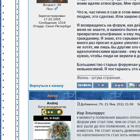
моим идеям атмосфера. Мне проти
Возраст: 60
Пол:
Что ж, частично я сам в этом вин
Зарегистрирован:
поздно, это сделаю. Или закрою 
17.02.2005
Сообщения: 1519
Я возвращаюсь на форум, как де
Откуда: Санкт-Петербург
меня не знаете, я намного более 
превратили альтфинанс и ему по
гражданину. Я знаю, кто скрывае
много раз просил и даже умолял е
не хотят, им лишь бы другим зл
идеологическими врагами - ему в
нужно, чтобы люди не верили в до
Большинство старых форумчан уш
невыносимой. Я постараюсь это 
_________________
Жизнь - штука странная...
Вернуться к началу
Автор
Andrej
Добавлено: Пт, 21 Янв, 2011 21:09
Заг
Бета-координатор
Иар Эльтеррус
к моменту появления вашего оппо
форум уже стал тем, чем он стал, 
все ушли до его появления, а те к
известно. Не стоит искать демоно
по наполненности стал хоть немног