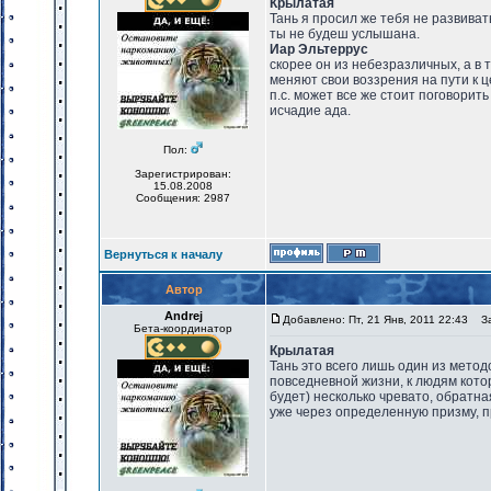
Крылатая
Тань я просил же тебя не развиват
ты не будеш услышана.
Иар Эльтеррус
скорее он из небезразличных, а в 
меняют свои воззрения на пути к ц
п.с. может все же стоит поговорить
исчадие ада.
Пол:
Зарегистрирован:
15.08.2008
Сообщения: 2987
Вернуться к началу
Автор
Andrej
Добавлено: Пт, 21 Янв, 2011 22:43
Заг
Бета-координатор
Крылатая
Тань это всего лишь один из метод
повседневной жизни, к людям котор
будет) несколько чревато, обратн
уже через определенную призму, п