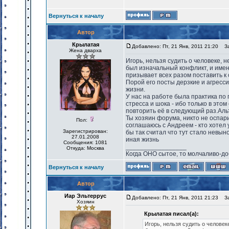
Вернуться к началу
Автор
Крылатая
Добавлено: Пт, 21 Янв, 2011 21:20
Заг
Жена дварха
Игорь, нельзя судить о человеке, н
был изначальный конфликт, и именн
призывает всех разом поставить к 
Порой его посты дерзкие и агресси
жизни.
У нас на работе была практика по 
стресса и шока - ибо только в это
повторить её в следующий раз.Альт
Ты хозяин форума, никто не оспари
Пол:
соглашаюсь с Андреем - кто хотел 
Зарегистрирован:
бы так считал что тут стало невын
27.01.2008
иная жизнь
Сообщения: 1081
_________________
Откуда: Москва
Когда ОНО сытое, то молчаливо-до
Вернуться к началу
Автор
Иар Эльтеррус
Добавлено: Пт, 21 Янв, 2011 21:23
Заг
Хозяин
Крылатая писал(а):
Игорь, нельзя судить о человеке