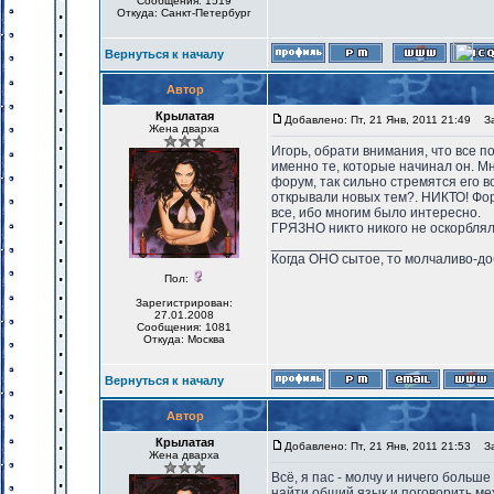
Сообщения: 1519
Откуда: Санкт-Петербург
Вернуться к началу
Автор
Крылатая
Добавлено: Пт, 21 Янв, 2011 21:49
Заг
Жена дварха
Игорь, обрати внимания, что все 
именно те, которые начинал он. Мн
форум, так сильно стремятся его 
открывали новых тем?. НИКТО! Фор
все, ибо многим было интересно.
ГРЯЗНО никто никого не оскорблял.
_________________
Когда ОНО сытое, то молчаливо-до
Пол:
Зарегистрирован:
27.01.2008
Сообщения: 1081
Откуда: Москва
Вернуться к началу
Автор
Крылатая
Добавлено: Пт, 21 Янв, 2011 21:53
Заг
Жена дварха
Всё, я пас - молчу и ничего больш
найти общий язык и поговорить ме