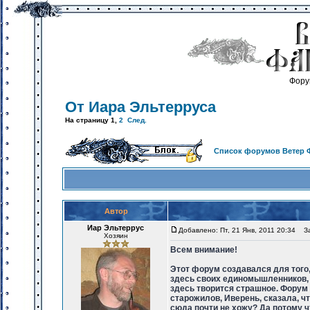
Фору
От Иара Эльтерруса
На страницу
1
,
2
След.
Список форумов Ветер 
Автор
Иар Эльтеррус
Добавлено: Пт, 21 Янв, 2011 20:34
Заг
Хозяин
Всем внимание!
Этот форум создавался для того,
здесь своих единомышленников, м
здесь творится страшное. Форум 
старожилов, Иверень, сказала, ч
сюда почти не хожу? Да потому ч