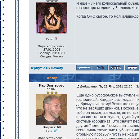
И ещё - у него колоссальный объем
говорю про медицину. Человек хот
_________________
Когда ОНО сытое, то молчаливо-до
Пол:
Зарегистрирован:
27.01.2008
Сообщения: 1081
Откуда: Москва
Вернуться к началу
Автор
Иар Эльтеррус
Добавлено: Пт, 21 Янв, 2011 22:26
Заг
Хозяин
Еще одно русофобское выступление
господина?.. Каждый раз, когда я 
доброму и чистому! Возникает ощущ
что не верящих циников. Похоже, ег
тебе он помог, возможно, он не так
приводят меня в ступор, в дикий уж
системе координат! Это значит пере
другим "помогает" осмыслить таким
Возраст: 60
всего лишь следствие глубокого и
Пол:
огромную просьбу - пусть не ходит
Зарегистрирован:
человеческое, он прислушается к м