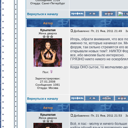
Сообщения: 1518
Откуда: Санкт-Петербург
Вернуться к началу
Автор
Крылатая
Добавлено: Пт, 21 Янв, 2011 21:49
Заг
Жена дварха
Игорь, обрати внимания, что все 
именно те, которые начинал он. Мн
форум, так сильно стремятся его 
открывали новых тем?. НИКТО! Фор
все, ибо многим было интересно.
ГРЯЗНО никто никого не оскорблял.
_________________
Когда ОНО сытое, то молчаливо-до
Пол:
Зарегистрирован:
27.01.2008
Сообщения: 1081
Откуда: Москва
Вернуться к началу
Автор
Крылатая
Добавлено: Пт, 21 Янв, 2011 21:53
Заг
Жена дварха
Всё, я пас - молчу и ничего больш
найти общий язык и поговорить ме