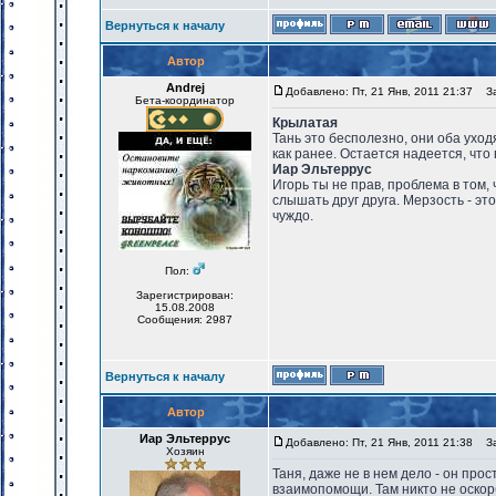
Вернуться к началу
Автор
Andrej
Добавлено: Пт, 21 Янв, 2011 21:37
Заг
Бета-координатор
Крылатая
Тань это бесполезно, они оба уходят
как ранее. Остается надеется, что 
Иар Эльтеррус
Игорь ты не прав, проблема в том,
слышать друг друга. Мерзость - эт
чуждо.
Пол:
Зарегистрирован:
15.08.2008
Сообщения: 2987
Вернуться к началу
Автор
Иар Эльтеррус
Добавлено: Пт, 21 Янв, 2011 21:38
Заг
Хозяин
Таня, даже не в нем дело - он пр
взаимопомощи. Там никто не оскорб