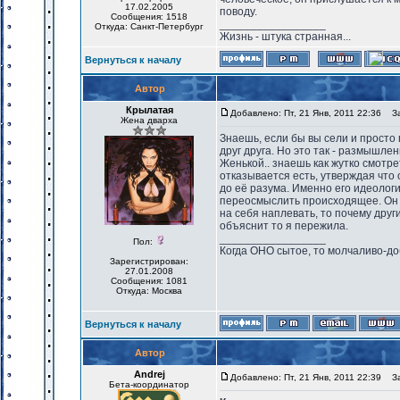
17.02.2005
поводу.
Сообщения: 1518
_________________
Откуда: Санкт-Петербург
Жизнь - штука странная...
Вернуться к началу
Автор
Крылатая
Добавлено: Пт, 21 Янв, 2011 22:36
Заг
Жена дварха
Знаешь, если бы вы сели и просто
друг друга. Но это так - размышле
Женькой.. знаешь как жутко смотре
отказывается есть, утверждая что 
до её разума. Именно его идеологи
переосмыслить происходящее. Он г
на себя наплевать, то почему друг
объяснит то я пережила.
_________________
Пол:
Когда ОНО сытое, то молчаливо-до
Зарегистрирован:
27.01.2008
Сообщения: 1081
Откуда: Москва
Вернуться к началу
Автор
Andrej
Добавлено: Пт, 21 Янв, 2011 22:39
Заг
Бета-координатор