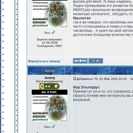
высока для меня. Я лишь надеюсь, 
Ладно прекрываем это развитие бе
ИМХО раз произошло возвращение 
несколько затянулся) , обсудить те
Крылатая
так я же говорил, что проблемы нач
часто отписываюсь в темах и откр
так вообще... я ушел на свой авт
Пол:
достаточно большому количеству 
Зарегистрирован:
15.08.2008
Сообщения: 2987
Вернуться к началу
Автор
Andrej
Добавлено: Пт, 21 Янв, 2011 22:10
Заг
Бета-координатор
Иар Эльтеррус
Причем тут он и то, что случилось
сказать почему мне интересны вы 
реальный.
Пол: