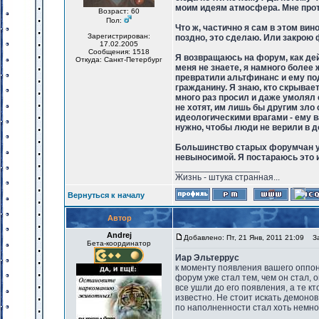
моим идеям атмосфера. Мне проти
Возраст: 60
Пол:
Что ж, частично я сам в этом вин
Зарегистрирован:
поздно, это сделаю. Или закрою 
17.02.2005
Сообщения: 1518
Я возвращаюсь на форум, как де
Откуда: Санкт-Петербург
меня не знаете, я намного более 
превратили альтфинанс и ему по
гражданину. Я знаю, кто скрывае
много раз просил и даже умолял е
не хотят, им лишь бы другим зл
идеологическими врагами - ему в
нужно, чтобы люди не верили в до
Большинство старых форумчан уш
невыносимой. Я постараюсь это 
_________________
Жизнь - штука странная...
Вернуться к началу
Автор
Andrej
Добавлено: Пт, 21 Янв, 2011 21:09
Заг
Бета-координатор
Иар Эльтеррус
к моменту появления вашего оппо
форум уже стал тем, чем он стал, 
все ушли до его появления, а те к
известно. Не стоит искать демоно
по наполненности стал хоть немног