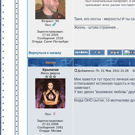
был изначальный конфликт, и им
призывает всех разом поставить
Таня, его посты - мерзость! И ты с
Возраст: 60
_________________
Пол:
Жизнь - штука странная...
Зарегистрирован:
17.02.2005
Сообщения: 1518
Откуда: Санкт-Петербург
Вернуться к началу
Автор
Крылатая
Добавлено: Пт, 21 Янв, 2011 21:28
Заг
Жена дварха
Мне кажется тут просто личная неп
отписывают истинную гадость и про
замечает.
У вас двоих "взаимная любовь" друг 
_________________
Когда ОНО сытое, то молчаливо-до
Пол:
Зарегистрирован:
27.01.2008
Сообщения: 1081
Откуда: Москва