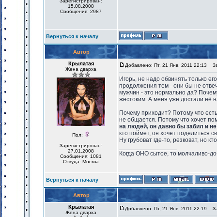
Зарегистрирован:
15.08.2008
Сообщения: 2987
Вернуться к началу
Автор
Крылатая
Добавлено: Пт, 21 Янв, 2011 22:13
Заг
Жена дварха
Игорь, не надо обвинять только ег
продолжения тем - они бы не отве
мужчин - это нормально да? Почем
жестоким. А меня уже достали её н
Почему приходит? Потому что есть
не общается. Потому что хочет п
на людей, он давно бы забил и не
кто поймет, он хочет поделиться 
Пол:
Ну грубоват где-то, резковат, но кт
Зарегистрирован:
_________________
27.01.2008
Когда ОНО сытое, то молчаливо-до
Сообщения: 1081
Откуда: Москва
Вернуться к началу
Автор
Крылатая
Добавлено: Пт, 21 Янв, 2011 22:19
Заг
Жена дварха