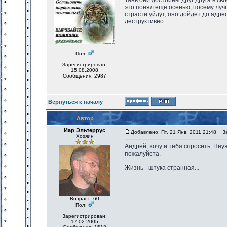
Тань они достойны друг друга в св
это понял еще осенью, посему лучш
страсти уйдут, оно дойдет до адрес
деструктивно.
Пол:
Зарегистрирован:
15.08.2008
Сообщения: 2987
Вернуться к началу
Автор
Иар Эльтеррус
Добавлено: Пт, 21 Янв, 2011 21:48
Заг
Хозяин
Андрей, хочу и тебя спросить. Неу
пожалуйста.
_________________
Жизнь - штука странная...
Возраст: 60
Пол:
Зарегистрирован:
17.02.2005