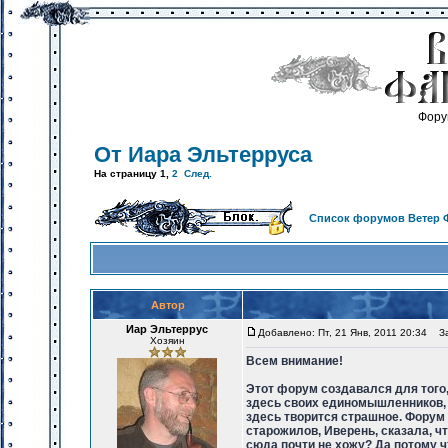
Фору
От Иара Эльтерруса
На страницу
1
,
2
След.
Список форумов Ветер 
Автор
Иар Эльтеррус
Добавлено: Пт, 21 Янв, 2011 20:34
Заг
Хозяин
Всем внимание!
Этот форум создавался для того,
здесь своих единомышленников, м
здесь творится страшное. Форум 
старожилов, Иверень, сказала, ч
сюда почти не хожу? Да потому ч