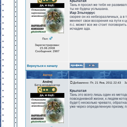
Крылатая
Тань я просил же тебя не развиват
ты не будеш услышана.
Иар Эльтеррус
скорее он из небезразличных, а в 
меняют свои воззрения на пути к ц
п.с. может все же стоит поговорить
исчадие ада.
Пол:
Зарегистрирован:
15.08.2008
Сообщения: 2987
Вернуться к началу
Автор
Andrej
Добавлено: Пт, 21 Янв, 2011 22:43
Заг
Бета-координатор
Крылатая
Тань это всего лишь один из метод
повседневной жизни, к людям котор
будет) несколько чревато, обратн
уже через определенную призму, п