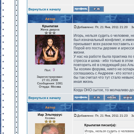
Вернуться к началу
Автор
Крылатая
Добавлено: Пт, 21 Янв, 2011 21:20
Заг
Жена дварха
Игорь, нельзя судить о человеке, н
был изначальный конфликт, и именн
призывает всех разом поставить к 
Порой его посты дерзкие и агресси
жизни.
У нас на работе была практика по 
стресса и шока - ибо только в это
повторить её в следующий раз.Альт
Ты хозяин форума, никто не оспари
Пол:
соглашаюсь с Андреем - кто хотел 
Зарегистрирован:
бы так считал что тут стало невын
27.01.2008
иная жизнь
Сообщения: 1081
_________________
Откуда: Москва
Когда ОНО сытое, то молчаливо-до
Вернуться к началу
Автор
Иар Эльтеррус
Добавлено: Пт, 21 Янв, 2011 21:23
Заг
Хозяин
Крылатая писал(а):
Игорь, нельзя судить о человеке