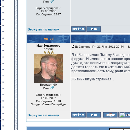
Пол:
Зарегистрирован:
15.08.2008
Сообщения: 2987
Вернуться к началу
Автор
Иар Эльтеррус
Добавлено: Пт, 21 Янв, 2011 22:44
Заг
Хозяин
Я тебя понимаю. Ты ему благодарна
форуме. И имею на это полное пр
думаю, это понимаешь, защищая его
должен терпеть его высказывания
противоположность тому, ради чего
_________________
Жизнь - штука странная...
Возраст: 60
Пол:
Зарегистрирован:
17.02.2005
Сообщения: 1518
Откуда: Санкт-Петербург
Вернуться к началу