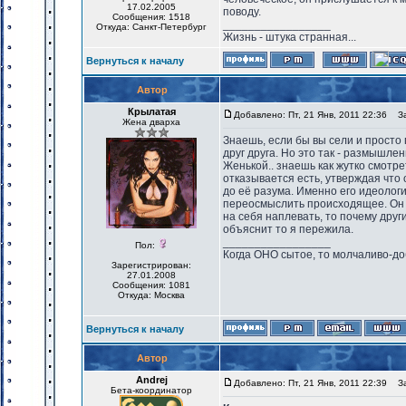
17.02.2005
поводу.
Сообщения: 1518
_________________
Откуда: Санкт-Петербург
Жизнь - штука странная...
Вернуться к началу
Автор
Крылатая
Добавлено: Пт, 21 Янв, 2011 22:36
Заг
Жена дварха
Знаешь, если бы вы сели и просто
друг друга. Но это так - размышле
Женькой.. знаешь как жутко смотре
отказывается есть, утверждая что 
до её разума. Именно его идеологи
переосмыслить происходящее. Он г
на себя наплевать, то почему друг
объяснит то я пережила.
_________________
Пол:
Когда ОНО сытое, то молчаливо-до
Зарегистрирован:
27.01.2008
Сообщения: 1081
Откуда: Москва
Вернуться к началу
Автор
Andrej
Добавлено: Пт, 21 Янв, 2011 22:39
Заг
Бета-координатор