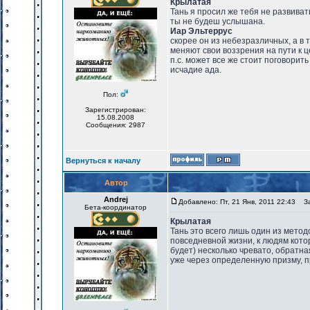
Крылатая
Тань я просил же тебя не развиват
ты не будеш услышана.
Иар Эльтеррус
скорее он из небезразличных, а в 
меняют свои воззрения на пути к ц
п.с. может все же стоит поговорить
исчадие ада.
Пол:
Зарегистрирован:
15.08.2008
Сообщения: 2987
Вернуться к началу
Автор
Andrej
Добавлено: Пт, 21 Янв, 2011 22:43
Заг
Бета-координатор
Крылатая
Тань это всего лишь один из метод
повседневной жизни, к людям котор
будет) несколько чревато, обратн
уже через определенную призму, п