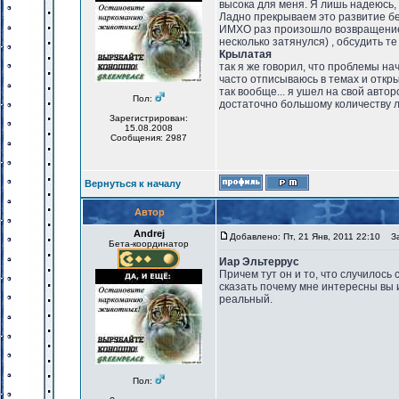
высока для меня. Я лишь надеюсь, 
Ладно прекрываем это развитие бе
ИМХО раз произошло возвращение 
несколько затянулся) , обсудить те
Крылатая
так я же говорил, что проблемы нач
часто отписываюсь в темах и откр
так вообще... я ушел на свой авт
Пол:
достаточно большому количеству 
Зарегистрирован:
15.08.2008
Сообщения: 2987
Вернуться к началу
Автор
Andrej
Добавлено: Пт, 21 Янв, 2011 22:10
Заг
Бета-координатор
Иар Эльтеррус
Причем тут он и то, что случилось
сказать почему мне интересны вы 
реальный.
Пол: