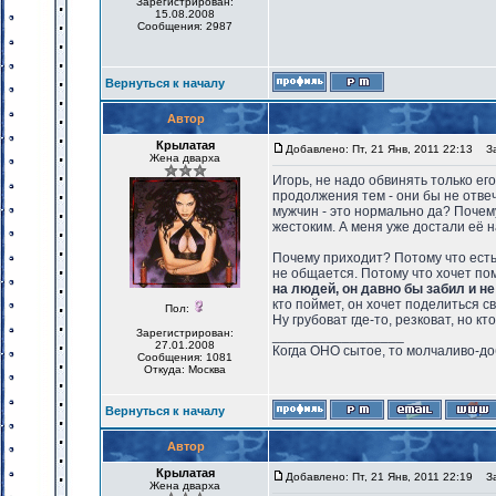
Зарегистрирован:
15.08.2008
Сообщения: 2987
Вернуться к началу
Автор
Крылатая
Добавлено: Пт, 21 Янв, 2011 22:13
Заг
Жена дварха
Игорь, не надо обвинять только ег
продолжения тем - они бы не отве
мужчин - это нормально да? Почем
жестоким. А меня уже достали её н
Почему приходит? Потому что есть
не общается. Потому что хочет п
на людей, он давно бы забил и не
кто поймет, он хочет поделиться 
Пол:
Ну грубоват где-то, резковат, но кт
Зарегистрирован:
_________________
27.01.2008
Когда ОНО сытое, то молчаливо-до
Сообщения: 1081
Откуда: Москва
Вернуться к началу
Автор
Крылатая
Добавлено: Пт, 21 Янв, 2011 22:19
Заг
Жена дварха