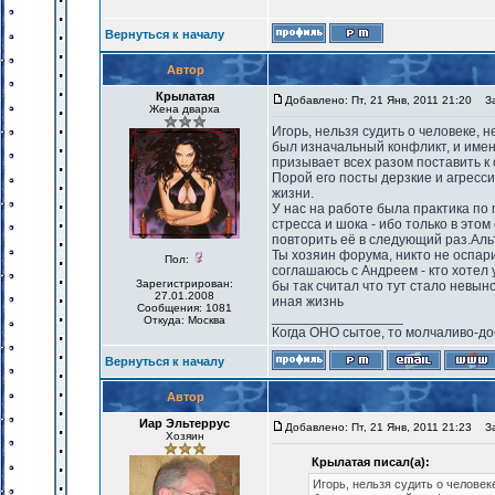
Вернуться к началу
Автор
Крылатая
Добавлено: Пт, 21 Янв, 2011 21:20
Заг
Жена дварха
Игорь, нельзя судить о человеке, н
был изначальный конфликт, и именн
призывает всех разом поставить к 
Порой его посты дерзкие и агресси
жизни.
У нас на работе была практика по 
стресса и шока - ибо только в это
повторить её в следующий раз.Альт
Ты хозяин форума, никто не оспари
Пол:
соглашаюсь с Андреем - кто хотел 
Зарегистрирован:
бы так считал что тут стало невын
27.01.2008
иная жизнь
Сообщения: 1081
_________________
Откуда: Москва
Когда ОНО сытое, то молчаливо-до
Вернуться к началу
Автор
Иар Эльтеррус
Добавлено: Пт, 21 Янв, 2011 21:23
Заг
Хозяин
Крылатая писал(а):
Игорь, нельзя судить о человеке