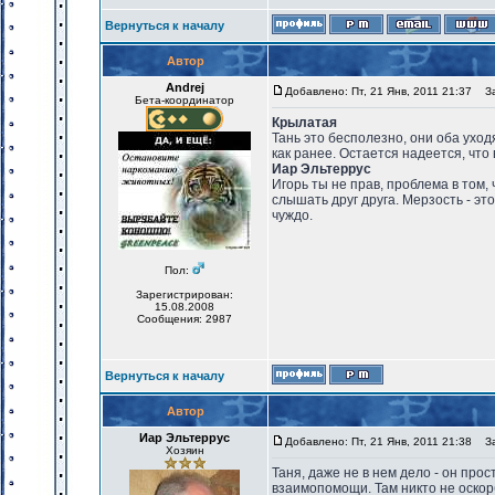
Вернуться к началу
Автор
Andrej
Добавлено: Пт, 21 Янв, 2011 21:37
Заг
Бета-координатор
Крылатая
Тань это бесполезно, они оба уходят
как ранее. Остается надеется, что 
Иар Эльтеррус
Игорь ты не прав, проблема в том,
слышать друг друга. Мерзость - эт
чуждо.
Пол:
Зарегистрирован:
15.08.2008
Сообщения: 2987
Вернуться к началу
Автор
Иар Эльтеррус
Добавлено: Пт, 21 Янв, 2011 21:38
Заг
Хозяин
Таня, даже не в нем дело - он пр
взаимопомощи. Там никто не оскорб