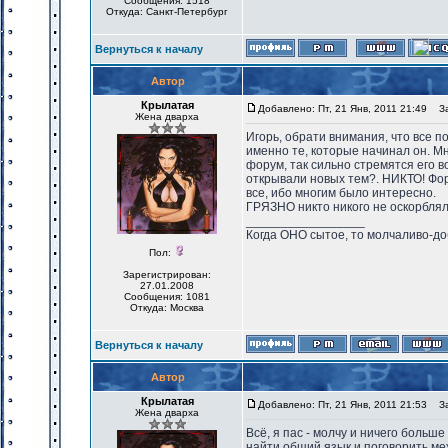
Сообщения: 1518
Откуда: Санкт-Петербург
Вернуться к началу
Автор
Крылатая
Добавлено: Пт, 21 Янв, 2011 21:49
Заг
Жена дварха
Игорь, обрати внимания, что все 
именно те, которые начинал он. Мн
форум, так сильно стремятся его 
открывали новых тем?. НИКТО! Фор
все, ибо многим было интересно.
ГРЯЗНО никто никого не оскорблял.
_________________
Когда ОНО сытое, то молчаливо-до
Пол:
Зарегистрирован:
27.01.2008
Сообщения: 1081
Откуда: Москва
Вернуться к началу
Автор
Крылатая
Добавлено: Пт, 21 Янв, 2011 21:53
Заг
Жена дварха
Всё, я пас - молчу и ничего больш
найти общий язык и поговорить ме