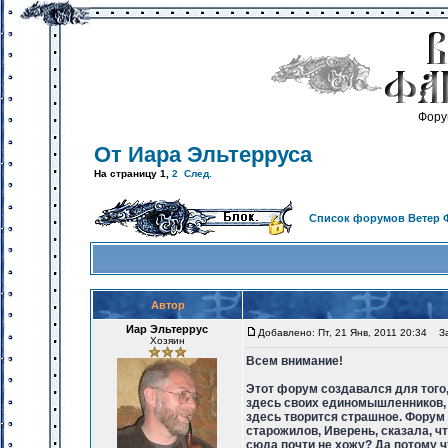
Фору
От Иара Эльтерруса
На страницу
1
,
2
След.
Список форумов Ветер 
Автор
Иар Эльтеррус
Добавлено: Пт, 21 Янв, 2011 20:34
Заг
Хозяин
Всем внимание!
Этот форум создавался для того,
здесь своих единомышленников, м
здесь творится страшное. Форум 
старожилов, Иверень, сказала, ч
сюда почти не хожу? Да потому ч