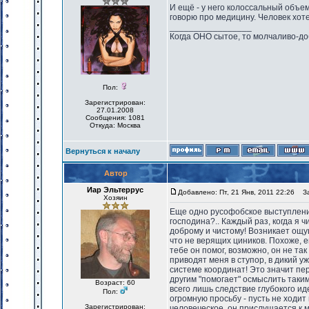
И ещё - у него колоссальный объем
говорю про медицину. Человек хот
_________________
Когда ОНО сытое, то молчаливо-до
Пол:
Зарегистрирован:
27.01.2008
Сообщения: 1081
Откуда: Москва
Вернуться к началу
Автор
Иар Эльтеррус
Добавлено: Пт, 21 Янв, 2011 22:26
Заг
Хозяин
Еще одно русофобское выступление
господина?.. Каждый раз, когда я 
доброму и чистому! Возникает ощущ
что не верящих циников. Похоже, ег
тебе он помог, возможно, он не так
приводят меня в ступор, в дикий уж
системе координат! Это значит пере
другим "помогает" осмыслить таким
Возраст: 60
всего лишь следствие глубокого и
Пол:
огромную просьбу - пусть не ходит
Зарегистрирован:
человеческое, он прислушается к м