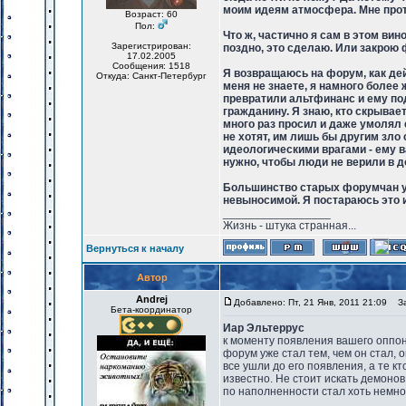
моим идеям атмосфера. Мне проти
Возраст: 60
Пол:
Что ж, частично я сам в этом вин
Зарегистрирован:
поздно, это сделаю. Или закрою 
17.02.2005
Сообщения: 1518
Я возвращаюсь на форум, как де
Откуда: Санкт-Петербург
меня не знаете, я намного более 
превратили альтфинанс и ему по
гражданину. Я знаю, кто скрывае
много раз просил и даже умолял е
не хотят, им лишь бы другим зл
идеологическими врагами - ему в
нужно, чтобы люди не верили в до
Большинство старых форумчан уш
невыносимой. Я постараюсь это 
_________________
Жизнь - штука странная...
Вернуться к началу
Автор
Andrej
Добавлено: Пт, 21 Янв, 2011 21:09
Заг
Бета-координатор
Иар Эльтеррус
к моменту появления вашего оппо
форум уже стал тем, чем он стал, 
все ушли до его появления, а те к
известно. Не стоит искать демоно
по наполненности стал хоть немног