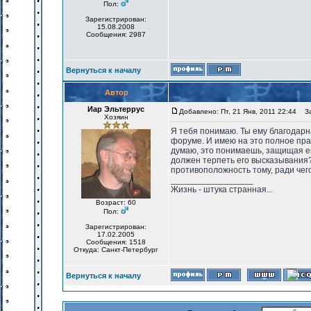
Пол:
Зарегистрирован:
15.08.2008
Сообщения: 2987
Вернуться к началу
Автор
Иар Эльтеррус
Добавлено: Пт, 21 Янв, 2011 22:44
Заг
Хозяин
Я тебя понимаю. Ты ему благодарна
форуме. И имею на это полное пр
думаю, это понимаешь, защищая его
должен терпеть его высказывания
противоположность тому, ради чего
_________________
Жизнь - штука странная...
Возраст: 60
Пол:
Зарегистрирован:
17.02.2005
Сообщения: 1518
Откуда: Санкт-Петербург
Вернуться к началу