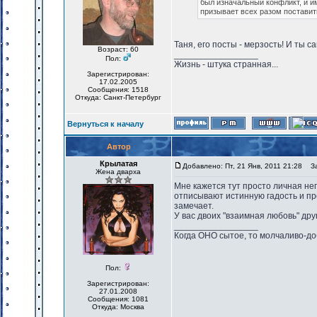
был изначальный конфликт, и им
призывает всех разом поставить
Таня, его посты - мерзость! И ты с
Возраст: 60
_________________
Пол:
Жизнь - штука странная...
Зарегистрирован:
17.02.2005
Сообщения: 1518
Откуда: Санкт-Петербург
Вернуться к началу
Автор
Крылатая
Добавлено: Пт, 21 Янв, 2011 21:28
Заг
Жена дварха
Мне кажется тут просто личная неп
отписывают истинную гадость и про
замечает.
У вас двоих "взаимная любовь" друг 
_________________
Когда ОНО сытое, то молчаливо-до
Пол:
Зарегистрирован:
27.01.2008
Сообщения: 1081
Откуда: Москва