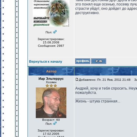
Тань они достойны друг друга в св
это понял еще осенью, посему лучш
страсти уйдут, оно дойдет до адрес
деструктивно.
Пол:
Зарегистрирован:
15.08.2008
Сообщения: 2987
Вернуться к началу
Автор
Иар Эльтеррус
Добавлено: Пт, 21 Янв, 2011 21:48
Заг
Хозяин
Андрей, хочу и тебя спросить. Неу
пожалуйста.
_________________
Жизнь - штука странная...
Возраст: 60
Пол:
Зарегистрирован:
17.02.2005