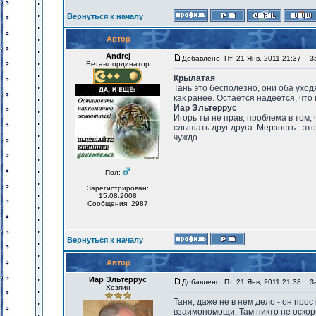
Вернуться к началу
Автор
Andrej
Добавлено: Пт, 21 Янв, 2011 21:37
Заг
Бета-координатор
Крылатая
Тань это бесполезно, они оба уходят
как ранее. Остается надеется, что 
Иар Эльтеррус
Игорь ты не прав, проблема в том,
слышать друг друга. Мерзость - эт
чуждо.
Пол:
Зарегистрирован:
15.08.2008
Сообщения: 2987
Вернуться к началу
Автор
Иар Эльтеррус
Добавлено: Пт, 21 Янв, 2011 21:38
Заг
Хозяин
Таня, даже не в нем дело - он пр
взаимопомощи. Там никто не оскорб