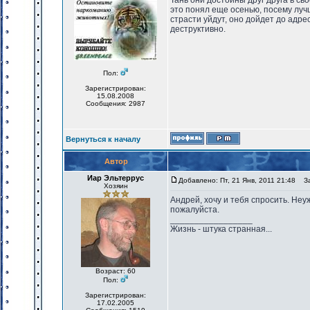
Тань они достойны друг друга в св
это понял еще осенью, посему лучш
страсти уйдут, оно дойдет до адрес
деструктивно.
Пол:
Зарегистрирован:
15.08.2008
Сообщения: 2987
Вернуться к началу
Автор
Иар Эльтеррус
Добавлено: Пт, 21 Янв, 2011 21:48
Заг
Хозяин
Андрей, хочу и тебя спросить. Неу
пожалуйста.
_________________
Жизнь - штука странная...
Возраст: 60
Пол:
Зарегистрирован:
17.02.2005