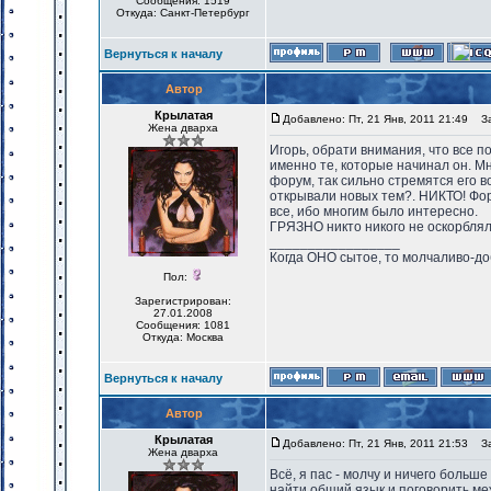
Сообщения: 1519
Откуда: Санкт-Петербург
Вернуться к началу
Автор
Крылатая
Добавлено: Пт, 21 Янв, 2011 21:49
Заг
Жена дварха
Игорь, обрати внимания, что все 
именно те, которые начинал он. Мн
форум, так сильно стремятся его 
открывали новых тем?. НИКТО! Фор
все, ибо многим было интересно.
ГРЯЗНО никто никого не оскорблял.
_________________
Когда ОНО сытое, то молчаливо-до
Пол:
Зарегистрирован:
27.01.2008
Сообщения: 1081
Откуда: Москва
Вернуться к началу
Автор
Крылатая
Добавлено: Пт, 21 Янв, 2011 21:53
Заг
Жена дварха
Всё, я пас - молчу и ничего больш
найти общий язык и поговорить ме