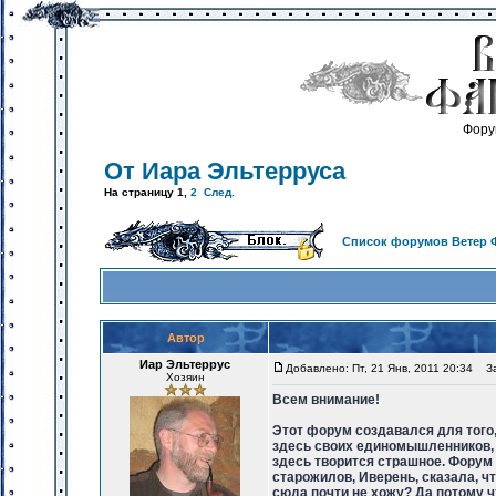
Фору
От Иара Эльтерруса
На страницу
1
,
2
След.
Список форумов Ветер 
Автор
Иар Эльтеррус
Добавлено: Пт, 21 Янв, 2011 20:34
Заг
Хозяин
Всем внимание!
Этот форум создавался для того,
здесь своих единомышленников, м
здесь творится страшное. Форум 
старожилов, Иверень, сказала, ч
сюда почти не хожу? Да потому ч