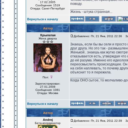
17.02.2005
поводу.
Сообщения: 1519
_________________
Откуда: Санкт-Петербург
Жизнь - штука странная...
Вернуться к началу
Автор
Крылатая
Добавлено: Пт, 21 Янв, 2011 22:36
Заг
Жена дварха
Знаешь, если бы вы сели и просто
друг друга. Но это так - размышле
Женькой.. знаешь как жутко смотре
отказывается есть, утверждая что 
до её разума. Именно его идеологи
переосмыслить происходящее. Он г
на себя наплевать, то почему друг
объяснит то я пережила.
_________________
Пол:
Когда ОНО сытое, то молчаливо-до
Зарегистрирован:
27.01.2008
Сообщения: 1081
Откуда: Москва
Вернуться к началу
Автор
Andrej
Добавлено: Пт, 21 Янв, 2011 22:39
Заг
Бета-координатор