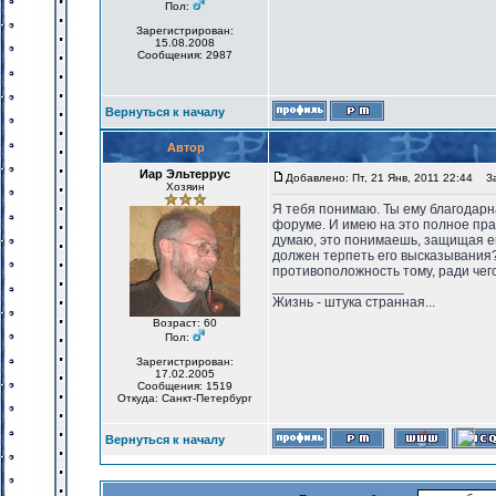
Пол:
Зарегистрирован:
15.08.2008
Сообщения: 2987
Вернуться к началу
Автор
Иар Эльтеррус
Добавлено: Пт, 21 Янв, 2011 22:44
Заг
Хозяин
Я тебя понимаю. Ты ему благодарна
форуме. И имею на это полное пр
думаю, это понимаешь, защищая его
должен терпеть его высказывания
противоположность тому, ради чего
_________________
Жизнь - штука странная...
Возраст: 60
Пол:
Зарегистрирован:
17.02.2005
Сообщения: 1519
Откуда: Санкт-Петербург
Вернуться к началу