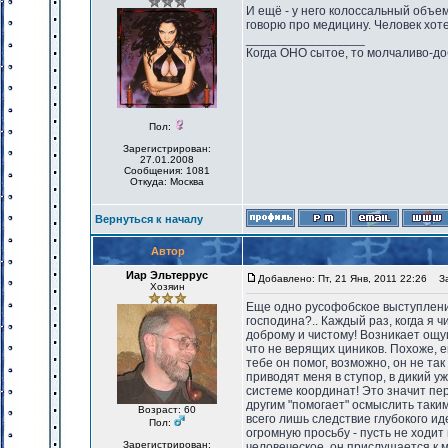
И ещё - у него колоссальный объем
говорю про медицину. Человек хот
_________________
Когда ОНО сытое, то молчаливо-до
Пол:
Зарегистрирован:
27.01.2008
Сообщения: 1081
Откуда: Москва
Вернуться к началу
Автор
Иар Эльтеррус
Добавлено: Пт, 21 Янв, 2011 22:26
Заг
Хозяин
Еще одно русофобское выступление
господина?.. Каждый раз, когда я 
доброму и чистому! Возникает ощущ
что не верящих циников. Похоже, ег
тебе он помог, возможно, он не так
приводят меня в ступор, в дикий уж
системе координат! Это значит пере
другим "помогает" осмыслить таким
Возраст: 60
всего лишь следствие глубокого и
Пол:
огромную просьбу - пусть не ходит
Зарегистрирован:
человеческое, он прислушается к м