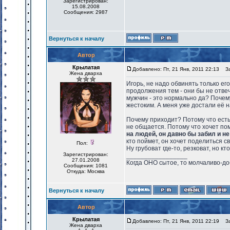
Зарегистрирован:
15.08.2008
Сообщения: 2987
Вернуться к началу
Автор
Крылатая
Добавлено: Пт, 21 Янв, 2011 22:13
Заг
Жена дварха
Игорь, не надо обвинять только ег
продолжения тем - они бы не отве
мужчин - это нормально да? Почем
жестоким. А меня уже достали её н
Почему приходит? Потому что есть
не общается. Потому что хочет п
на людей, он давно бы забил и не
кто поймет, он хочет поделиться 
Пол:
Ну грубоват где-то, резковат, но кт
Зарегистрирован:
_________________
27.01.2008
Когда ОНО сытое, то молчаливо-до
Сообщения: 1081
Откуда: Москва
Вернуться к началу
Автор
Крылатая
Добавлено: Пт, 21 Янв, 2011 22:19
Заг
Жена дварха