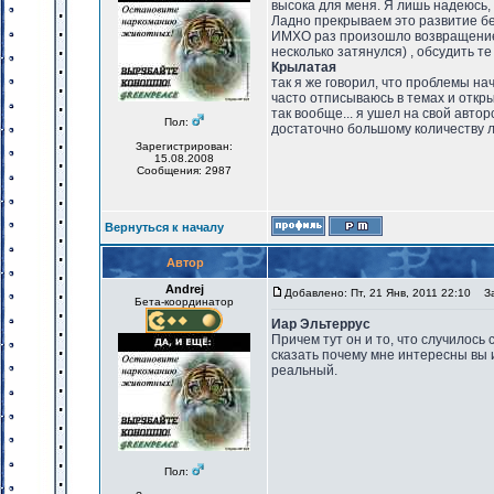
высока для меня. Я лишь надеюсь, 
Ладно прекрываем это развитие бе
ИМХО раз произошло возвращение 
несколько затянулся) , обсудить те
Крылатая
так я же говорил, что проблемы нач
часто отписываюсь в темах и откр
так вообще... я ушел на свой авт
Пол:
достаточно большому количеству 
Зарегистрирован:
15.08.2008
Сообщения: 2987
Вернуться к началу
Автор
Andrej
Добавлено: Пт, 21 Янв, 2011 22:10
Заг
Бета-координатор
Иар Эльтеррус
Причем тут он и то, что случилось
сказать почему мне интересны вы 
реальный.
Пол: