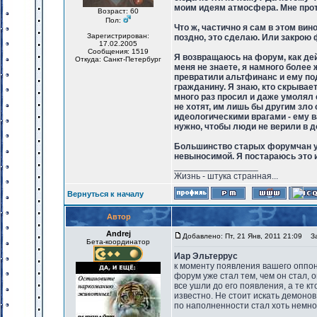
моим идеям атмосфера. Мне проти
Возраст: 60
Пол:
Что ж, частично я сам в этом вин
Зарегистрирован:
поздно, это сделаю. Или закрою 
17.02.2005
Сообщения: 1519
Я возвращаюсь на форум, как де
Откуда: Санкт-Петербург
меня не знаете, я намного более 
превратили альтфинанс и ему по
гражданину. Я знаю, кто скрывае
много раз просил и даже умолял е
не хотят, им лишь бы другим зл
идеологическими врагами - ему в
нужно, чтобы люди не верили в до
Большинство старых форумчан уш
невыносимой. Я постараюсь это 
_________________
Жизнь - штука странная...
Вернуться к началу
Автор
Andrej
Добавлено: Пт, 21 Янв, 2011 21:09
Заг
Бета-координатор
Иар Эльтеррус
к моменту появления вашего оппо
форум уже стал тем, чем он стал, 
все ушли до его появления, а те к
известно. Не стоит искать демоно
по наполненности стал хоть немног