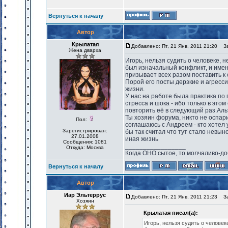
Вернуться к началу
Автор
Крылатая
Добавлено: Пт, 21 Янв, 2011 21:20
Заг
Жена дварха
Игорь, нельзя судить о человеке, н
был изначальный конфликт, и именн
призывает всех разом поставить к 
Порой его посты дерзкие и агресси
жизни.
У нас на работе была практика по 
стресса и шока - ибо только в это
повторить её в следующий раз.Альт
Ты хозяин форума, никто не оспари
Пол:
соглашаюсь с Андреем - кто хотел 
Зарегистрирован:
бы так считал что тут стало невын
27.01.2008
иная жизнь
Сообщения: 1081
_________________
Откуда: Москва
Когда ОНО сытое, то молчаливо-до
Вернуться к началу
Автор
Иар Эльтеррус
Добавлено: Пт, 21 Янв, 2011 21:23
Заг
Хозяин
Крылатая писал(а):
Игорь, нельзя судить о человеке