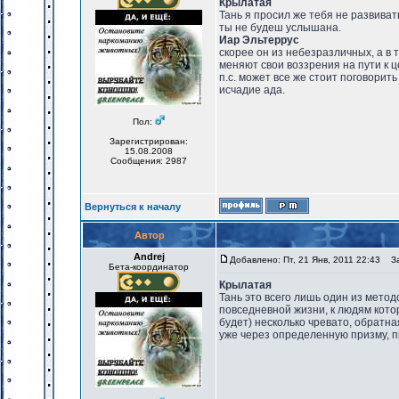
Крылатая
Тань я просил же тебя не развиват
ты не будеш услышана.
Иар Эльтеррус
скорее он из небезразличных, а в 
меняют свои воззрения на пути к ц
п.с. может все же стоит поговорить
исчадие ада.
Пол:
Зарегистрирован:
15.08.2008
Сообщения: 2987
Вернуться к началу
Автор
Andrej
Добавлено: Пт, 21 Янв, 2011 22:43
Заг
Бета-координатор
Крылатая
Тань это всего лишь один из метод
повседневной жизни, к людям котор
будет) несколько чревато, обратн
уже через определенную призму, п