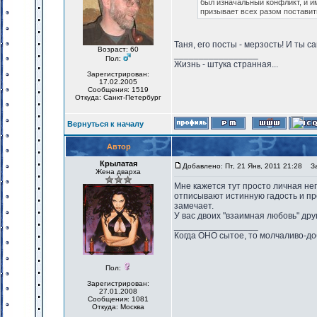
был изначальный конфликт, и им
призывает всех разом поставить
Таня, его посты - мерзость! И ты с
Возраст: 60
_________________
Пол:
Жизнь - штука странная...
Зарегистрирован:
17.02.2005
Сообщения: 1519
Откуда: Санкт-Петербург
Вернуться к началу
Автор
Крылатая
Добавлено: Пт, 21 Янв, 2011 21:28
Заг
Жена дварха
Мне кажется тут просто личная неп
отписывают истинную гадость и про
замечает.
У вас двоих "взаимная любовь" друг 
_________________
Когда ОНО сытое, то молчаливо-до
Пол:
Зарегистрирован:
27.01.2008
Сообщения: 1081
Откуда: Москва