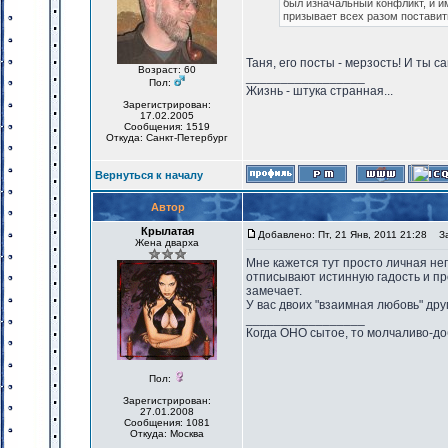
был изначальный конфликт, и им
призывает всех разом поставить
Таня, его посты - мерзость! И ты с
Возраст: 60
_________________
Пол:
Жизнь - штука странная...
Зарегистрирован:
17.02.2005
Сообщения: 1519
Откуда: Санкт-Петербург
Вернуться к началу
Автор
Крылатая
Добавлено: Пт, 21 Янв, 2011 21:28
Заг
Жена дварха
Мне кажется тут просто личная неп
отписывают истинную гадость и про
замечает.
У вас двоих "взаимная любовь" друг 
_________________
Когда ОНО сытое, то молчаливо-до
Пол:
Зарегистрирован:
27.01.2008
Сообщения: 1081
Откуда: Москва