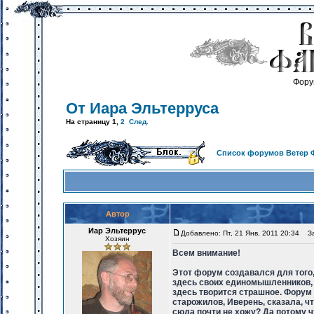
Фору
От Иара Эльтерруса
На страницу
1
,
2
След.
Список форумов Ветер 
Автор
Иар Эльтеррус
Добавлено: Пт, 21 Янв, 2011 20:34
Заг
Хозяин
Всем внимание!
Этот форум создавался для того,
здесь своих единомышленников, м
здесь творится страшное. Форум 
старожилов, Иверень, сказала, ч
сюда почти не хожу? Да потому ч