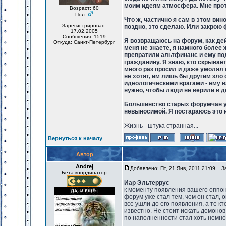
моим идеям атмосфера. Мне проти
Возраст: 60
Пол:
Что ж, частично я сам в этом вин
Зарегистрирован:
поздно, это сделаю. Или закрою 
17.02.2005
Сообщения: 1519
Я возвращаюсь на форум, как де
Откуда: Санкт-Петербург
меня не знаете, я намного более 
превратили альтфинанс и ему по
гражданину. Я знаю, кто скрывае
много раз просил и даже умолял е
не хотят, им лишь бы другим зл
идеологическими врагами - ему в
нужно, чтобы люди не верили в до
Большинство старых форумчан уш
невыносимой. Я постараюсь это 
_________________
Жизнь - штука странная...
Вернуться к началу
Автор
Andrej
Добавлено: Пт, 21 Янв, 2011 21:09
Заг
Бета-координатор
Иар Эльтеррус
к моменту появления вашего оппо
форум уже стал тем, чем он стал, 
все ушли до его появления, а те к
известно. Не стоит искать демоно
по наполненности стал хоть немног