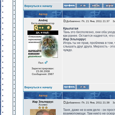
Вернуться к началу
Автор
Andrej
Добавлено: Пт, 21 Янв, 2011 21:37
Заг
Бета-координатор
Крылатая
Тань это бесполезно, они оба уходят
как ранее. Остается надеется, что 
Иар Эльтеррус
Игорь ты не прав, проблема в том,
слышать друг друга. Мерзость - эт
чуждо.
Пол:
Зарегистрирован:
15.08.2008
Сообщения: 2987
Вернуться к началу
Автор
Иар Эльтеррус
Добавлено: Пт, 21 Янв, 2011 21:38
Заг
Хозяин
Таня, даже не в нем дело - он пр
взаимопомощи. Там никто не оскорб