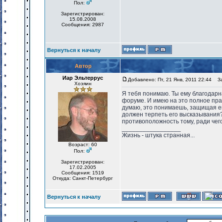
Пол:
Зарегистрирован:
15.08.2008
Сообщения: 2987
Вернуться к началу
Автор
Иар Эльтеррус
Добавлено: Пт, 21 Янв, 2011 22:44
Заг
Хозяин
Я тебя понимаю. Ты ему благодарна
форуме. И имею на это полное пр
думаю, это понимаешь, защищая его
должен терпеть его высказывания
противоположность тому, ради чего
_________________
Жизнь - штука странная...
Возраст: 60
Пол:
Зарегистрирован:
17.02.2005
Сообщения: 1519
Откуда: Санкт-Петербург
Вернуться к началу