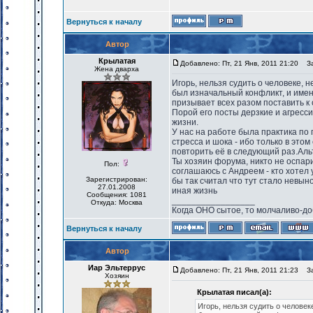
Вернуться к началу
Автор
Крылатая
Добавлено: Пт, 21 Янв, 2011 21:20
Заг
Жена дварха
Игорь, нельзя судить о человеке, н
был изначальный конфликт, и именн
призывает всех разом поставить к 
Порой его посты дерзкие и агресси
жизни.
У нас на работе была практика по 
стресса и шока - ибо только в это
повторить её в следующий раз.Альт
Ты хозяин форума, никто не оспари
Пол:
соглашаюсь с Андреем - кто хотел 
Зарегистрирован:
бы так считал что тут стало невын
27.01.2008
иная жизнь
Сообщения: 1081
_________________
Откуда: Москва
Когда ОНО сытое, то молчаливо-до
Вернуться к началу
Автор
Иар Эльтеррус
Добавлено: Пт, 21 Янв, 2011 21:23
Заг
Хозяин
Крылатая писал(а):
Игорь, нельзя судить о человеке