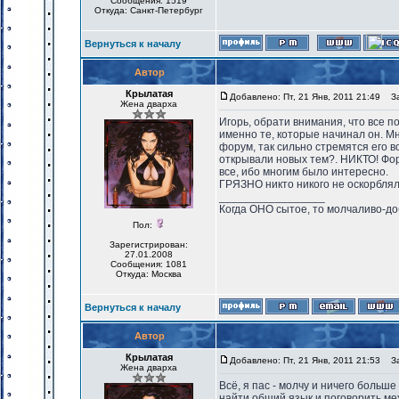
Сообщения: 1519
Откуда: Санкт-Петербург
Вернуться к началу
Автор
Крылатая
Добавлено: Пт, 21 Янв, 2011 21:49
Заг
Жена дварха
Игорь, обрати внимания, что все 
именно те, которые начинал он. Мн
форум, так сильно стремятся его 
открывали новых тем?. НИКТО! Фор
все, ибо многим было интересно.
ГРЯЗНО никто никого не оскорблял.
_________________
Когда ОНО сытое, то молчаливо-до
Пол:
Зарегистрирован:
27.01.2008
Сообщения: 1081
Откуда: Москва
Вернуться к началу
Автор
Крылатая
Добавлено: Пт, 21 Янв, 2011 21:53
Заг
Жена дварха
Всё, я пас - молчу и ничего больш
найти общий язык и поговорить ме