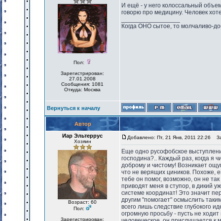
И ещё - у него колоссальный объем
говорю про медицину. Человек хот
_________________
Когда ОНО сытое, то молчаливо-до
Пол:
Зарегистрирован:
27.01.2008
Сообщения: 1081
Откуда: Москва
Вернуться к началу
Автор
Иар Эльтеррус
Добавлено: Пт, 21 Янв, 2011 22:26
Заг
Хозяин
Еще одно русофобское выступление
господина?.. Каждый раз, когда я 
доброму и чистому! Возникает ощущ
что не верящих циников. Похоже, ег
тебе он помог, возможно, он не так
приводят меня в ступор, в дикий уж
системе координат! Это значит пере
другим "помогает" осмыслить таким
Возраст: 60
всего лишь следствие глубокого и
Пол:
огромную просьбу - пусть не ходит
Зарегистрирован:
человеческое, он прислушается к м