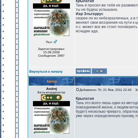
Крылатая
Тань я просил же тебя не развиват
ты не будеш услышана.
Иар Эльтеррус
скорее он из небезразличных, а в 
меняют свои воззрения на пути к ц
п.с. может все же стоит поговорить
исчадие ада.
Пол:
Зарегистрирован:
15.08.2008
Сообщения: 2987
Вернуться к началу
Автор
Andrej
Добавлено: Пт, 21 Янв, 2011 22:43
Заг
Бета-координатор
Крылатая
Тань это всего лишь один из метод
повседневной жизни, к людям котор
будет) несколько чревато, обратн
уже через определенную призму, п