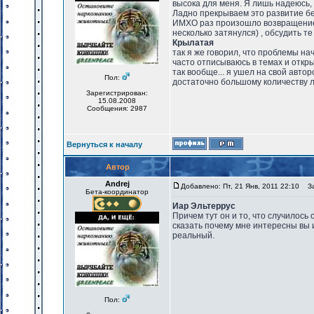
высока для меня. Я лишь надеюсь, 
Ладно прекрываем это развитие бе
ИМХО раз произошло возвращение 
несколько затянулся) , обсудить те
Крылатая
так я же говорил, что проблемы нач
часто отписываюсь в темах и откр
так вообще... я ушел на свой авт
Пол:
достаточно большому количеству 
Зарегистрирован:
15.08.2008
Сообщения: 2987
Вернуться к началу
Автор
Andrej
Добавлено: Пт, 21 Янв, 2011 22:10
Заг
Бета-координатор
Иар Эльтеррус
Причем тут он и то, что случилось
сказать почему мне интересны вы 
реальный.
Пол: