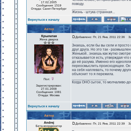
17.02.2005
поводу.
Сообщения: 1519
_________________
Откуда: Санкт-Петербург
Жизнь - штука странная...
Вернуться к началу
Автор
Крылатая
Добавлено: Пт, 21 Янв, 2011 22:36
Заг
Жена дварха
Знаешь, если бы вы сели и просто
друг друга. Но это так - размышле
Женькой.. знаешь как жутко смотре
отказывается есть, утверждая что 
до её разума. Именно его идеологи
переосмыслить происходящее. Он г
на себя наплевать, то почему друг
объяснит то я пережила.
_________________
Пол:
Когда ОНО сытое, то молчаливо-до
Зарегистрирован:
27.01.2008
Сообщения: 1081
Откуда: Москва
Вернуться к началу
Автор
Andrej
Добавлено: Пт, 21 Янв, 2011 22:39
Заг
Бета-координатор