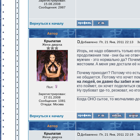
Зарегистрирован:
15.08.2008
Сообщения: 2987
Вернуться к началу
Автор
Крылатая
Добавлено: Пт, 21 Янв, 2011 22:13
Заг
Жена дварха
Игорь, не надо обвинять только ег
продолжения тем - они бы не отве
мужчин - это нормально да? Почем
жестоким. А меня уже достали её н
Почему приходит? Потому что есть
не общается. Потому что хочет п
на людей, он давно бы забил и не
кто поймет, он хочет поделиться 
Пол:
Ну грубоват где-то, резковат, но кт
Зарегистрирован:
_________________
27.01.2008
Когда ОНО сытое, то молчаливо-до
Сообщения: 1081
Откуда: Москва
Вернуться к началу
Автор
Крылатая
Добавлено: Пт, 21 Янв, 2011 22:19
Заг
Жена дварха