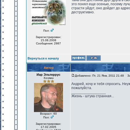
Тань они достойны друг друга в св
это понял еще осенью, посему лучш
страсти уйдут, оно дойдет до адрес
деструктивно.
Пол:
Зарегистрирован:
15.08.2008
Сообщения: 2987
Вернуться к началу
Автор
Иар Эльтеррус
Добавлено: Пт, 21 Янв, 2011 21:48
Заг
Хозяин
Андрей, хочу и тебя спросить. Неу
пожалуйста.
_________________
Жизнь - штука странная...
Возраст: 60
Пол:
Зарегистрирован:
17.02.2005