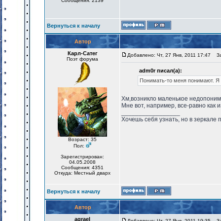
Сообщения: 2139
Вернуться к началу
Автор
Карл-Сатег
Добавлено: Чт, 27 Янв, 2011 17:47
Заг
Поэт форума
adm0r писал(а):
Понимать-то меня понимают. Я н
Хм,возникло маленькое недопоним
Мне вот, например, все-равно как 
_________________
Хочешь себя узнать, но в зеркале 
Возраст: 35
Пол:
Зарегистрирован:
04.05.2008
Сообщения: 4351
Откуда: Местный дварх
Вернуться к началу
Автор
agrael
Добавлено: Чт, 27 Янв, 2011 19:35
Заг