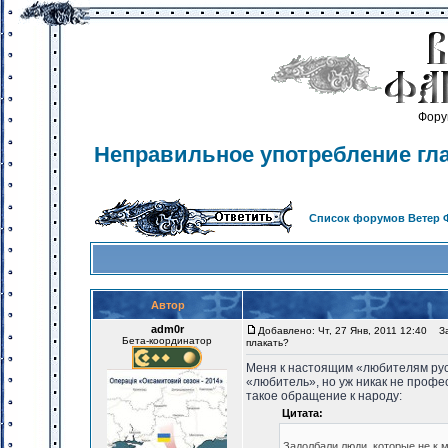
Фору
Неправильное употребление гла
Список форумов Ветер 
Автор
adm0r
Добавлено: Чт, 27 Янв, 2011 12:40
Заг
Бета-координатор
плакать?
Меня к настоящим «любителям русс
«любитель», но уж никак не профес
такое обращение к народу:
Цитата:
Задолбали люди, которые не к м