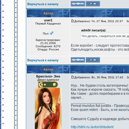
Вернуться к началу
Автор
user1
Добавлено: Чт, 27 Янв, 2011 22:37
Заг
Первый Кардинал
adm0r писал(а):
Пол:
Что делать, смиряться или же д
Зарегистрирован:
21.01.2006
Если коробит - следует протестов
Сообщения: 4270
Одеть/надеть,носки,кофты - это вс
Откуда: Россия
Вернуться к началу
Автор
Бристолл- Энн
Добавлено: Вс, 30 Янв, 2011 17:42
За
Дварх-адмирал
Нуу... Не будем столь категоричны!
Как лучше и короче сказать: "Я пой
Мы такие - долго перебираем и в п
звучит...
_________________
Pereat mundus fiat justitia - Право
Esse quam videri - Быть, а не казат
Смешите Судьбу в надежде добыть 
http://stihi.ru./avtor/shtudent