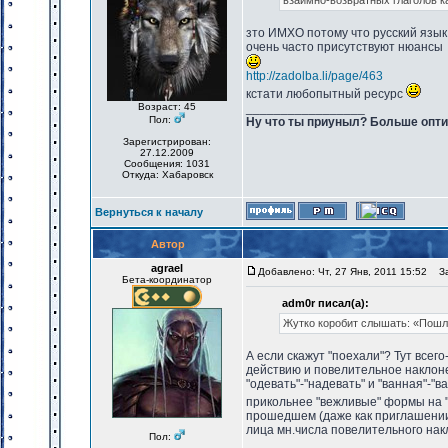
взаимно-возвратных глаголов ка
зто ИМХО потому что русский язык 
очень часто присутствуют нюансы
http://zadolba.li/page/463
кстати любопытный ресурс
Возраст: 45
_________________
Пол:
Ну что ты приуныл? Больше опти
Зарегистрирован:
27.12.2009
Сообщения: 1031
Откуда: Хабаровск
Вернуться к началу
Автор
agrael
Добавлено: Чт, 27 Янв, 2011 15:52
Заг
Бета-координатор
adm0r писал(а):
Жутко коробит слышать: «Пошл
А если скажут "поехали"? Тут все
действию и повелительное наклонен
"одевать"-"надевать" и "ванная"-"ва
прикольнее "вежливые" формы на "-т
прошедшем (даже как приглашении 
лица мн.числа повелительного нак
Пол:
_________________