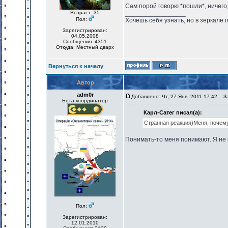
Сам порой говорю *пошли*, ничего,
Возраст: 35
_________________
Пол:
Хочешь себя узнать, но в зеркале 
Зарегистрирован:
04.05.2008
Сообщения: 4351
Откуда: Местный дварх
Вернуться к началу
Автор
adm0r
Добавлено: Чт, 27 Янв, 2011 17:42
Заг
Бета-координатор
Карл-Сатег писал(а):
Странная реакция)Меня, почем
Понимать-то меня понимают. Я не п
Пол:
Зарегистрирован:
12.01.2010