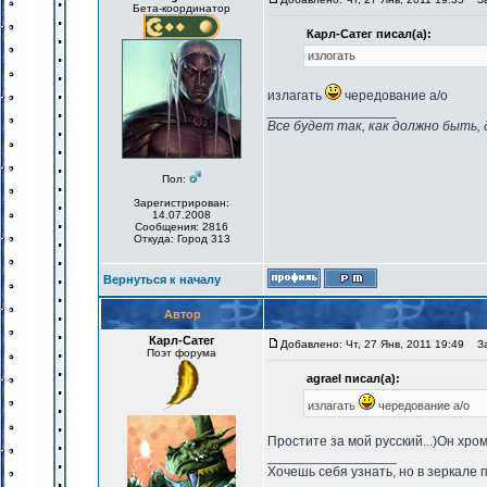
Бета-координатор
Карл-Сатег писал(а):
излогать
излагать
чередование а/о
_________________
Все будет так, как должно быть, 
Пол:
Зарегистрирован:
14.07.2008
Сообщения: 2816
Откуда: Город 313
Вернуться к началу
Автор
Карл-Сатег
Добавлено: Чт, 27 Янв, 2011 19:49
Заг
Поэт форума
agrael писал(а):
излагать
чередование а/о
Простите за мой русский...)Он хрома
_________________
Хочешь себя узнать, но в зеркале 