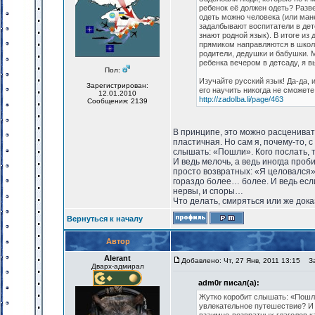
ребенок её должен одеть? Разв
одеть можно человека (или мане
задалбывают воспитатели в детс
знают родной язык). В итоге и
прямиком направляются в школу
родители, дедушки и бабушки. М
ребенка вечером в детсаду, я в
Пол:
Изучайте русский язык! Да-да, 
Зарегистрирован:
его научить никогда не сможете
12.01.2010
http://zadolba.li/page/463
Сообщения: 2139
В принципе, это можно расцениват
пластичная. Но сам я, почему-то, 
слышать: «Пошли». Кого послать, 
И ведь мелочь, а ведь иногда проб
просто возвратных: «Я целовался»!
гораздо более… более. И ведь если
нервы, и споры…
Что делать, смиряться или же доказ
Вернуться к началу
Автор
Alerant
Добавлено: Чт, 27 Янв, 2011 13:15
Заг
Дварх-адмирал
adm0r писал(а):
Жутко коробит слышать: «Пошли»
увлекательное путешествие? И 