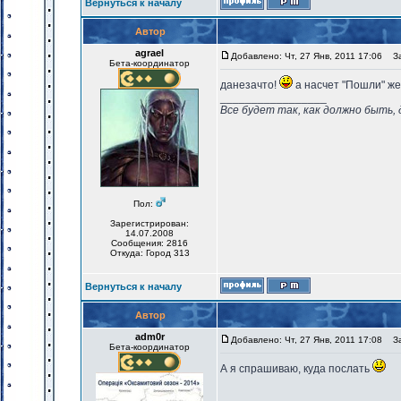
Вернуться к началу
Автор
agrael
Добавлено: Чт, 27 Янв, 2011 17:06
Заг
Бета-координатор
данезачто!
а насчет "Пошли" же
_________________
Все будет так, как должно быть, 
Пол:
Зарегистрирован:
14.07.2008
Сообщения: 2816
Откуда: Город 313
Вернуться к началу
Автор
adm0r
Добавлено: Чт, 27 Янв, 2011 17:08
Заг
Бета-координатор
А я спрашиваю, куда послать