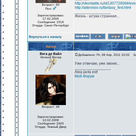
http://vkontakte.ru/id130772808#/e
Возраст: 60
http://altervisio.ru/fantasy_fest.html
Пол:
_________________
Зарегистрирован:
Жизнь - штука странная...
17.02.2005
Сообщения: 1518
Откуда: Санкт-Петербург
Вернуться к началу
Автор
Вега де Вайл
Добавлено: Пт, 08 Апр, 2011 10:02
Заг
Ночной Ветер
Уже отвечаю, уже звоню...
_________________
Alea jacta est!
Мой Форум
Возраст: 48
Зарегистрирован:
10.02.2008
Сообщения: 2403
Откуда: Темный Двор