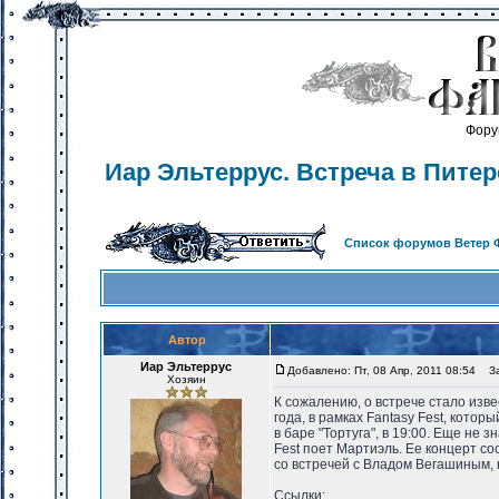
Фору
Иар Эльтеррус. Встреча в Питер
Список форумов Ветер 
Автор
Иар Эльтеррус
Добавлено: Пт, 08 Апр, 2011 08:54
Заг
Хозяин
К сожалению, о встрече стало изве
года, в рамках Fantasy Fest, которы
в баре "Тортуга", в 19:00. Еще не 
Fest поет Мартиэль. Ее концерт со
со встречей с Владом Вегашиным, н
Ссылки: