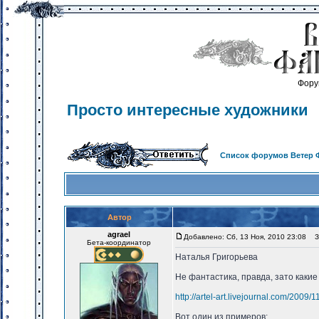
Фору
Просто интересные художники
Список форумов Ветер 
Автор
agrael
Добавлено: Сб, 13 Ноя, 2010 23:08
За
Бета-координатор
Наталья Григорьева
Не фантастика, правда, зато каки
http://artel-art.livejournal.com/2009/1
Вот один из примеров: