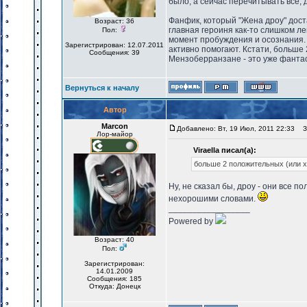
было, а сейчас перечитывать все, 
Фанфик, который "Жена дроу" дост
Возраст: 36
главная героиня как-то слишком л
Пол:
момент пробуждения и осознания.
Зарегистрирован: 12.07.2011
активно помогают. Кстати, больше
Сообщения: 39
Мензоберранзане - это уже фантас
Вернуться к началу
Автор
Marcon
Добавлено: Вт, 19 Июл, 2011 22:33
За
Лор-майор
Viraella писал(а):
больше 2 положительных (или х
Ну, не сказал бы, дроу - они все 
нехорошими словами.
_________________
Powered by
Возраст: 40
Пол:
Зарегистрирован:
14.01.2009
Сообщения: 185
Откуда: Донецк