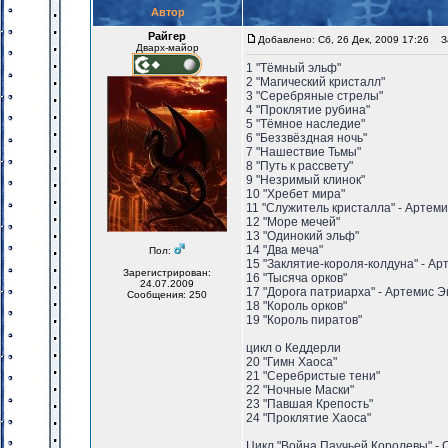
Автор
Райгер
Добавлено: Сб, 26 Дек, 2009 17:26
За
Дварх-майор
1 "Тёмный эльф"
2 "Магический кристалл"
3 "Серебряные стрелы"
4 "Проклятие рубина"
5 "Тёмное наследие"
6 "Беззвёздная ночь"
7 "Нашествие Тьмы"
8 "Путь к рассвету"
9 "Незримый клинок"
10 "Хребет мира"
11 "Служитель кристалла" - Артем
12 "Море мечей"
13 "Одинокий эльф"
14 "Два меча"
Пол:
15 "Заклятие-короля-колдуна" - А
Зарегистрирован:
16 "Тысяча орков"
24.07.2009
17 "Дорога патриарха" - Артемис 
Сообщения: 250
18 "Король орков"
19 "Король пиратов"
цикл о Кеддерли
20 "Гимн Хаоса"
21 "Серебристые тени"
22 "Ночные Маски"
23 "Павшая Крепость"
24 "Проклятие Хаоса"
Цикл "Война Паучьей Королевы" - 