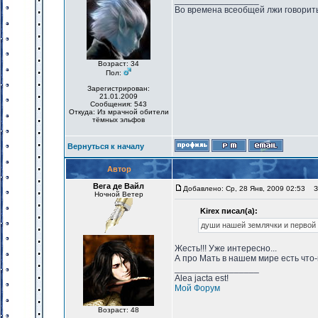
_________________
Во времена всеобщей лжи говорить
Возраст: 34
Пол:
Зарегистрирован:
21.01.2009
Сообщения: 543
Откуда: Из мрачной обители
тёмных эльфов
Вернуться к началу
Автор
Вега де Вайл
Добавлено: Ср, 28 Янв, 2009 02:53
За
Ночной Ветер
Kirex писал(а):
души нашей землячки и первой
Жесть!!! Уже интересно...
А про Мать в нашем мире есть что
_________________
Alea jacta est!
Мой Форум
Возраст: 48