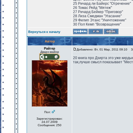
25 Ричард ли Байерс "Отречение"
26 Томас Рейд "Мятеж"
27 Ричард Бейкер "Приговор"
28 Лиза Смедман "Угасание"
29 Филип Этанс "Уничтожение"
30 Пол Кемп "Возвращение"
Вернуться к началу
Автор
Райгер
Добавлено: Вт, 01 Мар, 2011 09:10
За
Дварх-майор
20 книга про Дзирта это уже кирд
так,лучше смысл показывает "Мест
Пол:
Зарегистрирован:
24.07.2009
Сообщения: 250