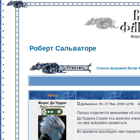
Фору
Роберт Сальваторе
Список форумов Ветер 
Автор
Жорег До'Урден
Добавлено: Вт, 27 Янв, 2009 14:56
За
Дварх-полковник
Прошу поделится мнениями об этом
До'Урдене.Серия эта конечно очен
,но мне всёравно нравиться
_________________
Во времена всеобщей лжи говорить