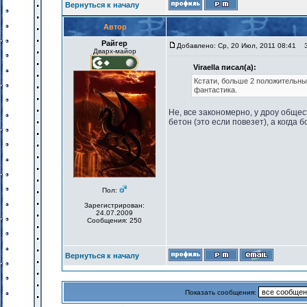
Вернуться к началу
Автор
Райгер
Добавлено: Ср, 20 Июл, 2011 08:41
За
Дварх-майор
Viraella писал(а):
Кстати, больше 2 положительны
фантастика.
Не, все закономерно, у дроу общес
бетон (это если повезет), а когда 
Пол:
Зарегистрирован:
24.07.2009
Сообщения: 250
Вернуться к началу
Показать сообщения: