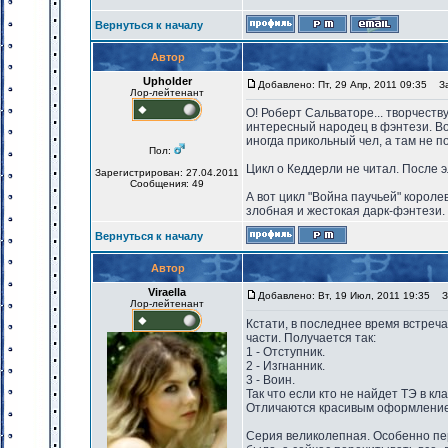
Вернуться к началу
Автор
Upholder
Добавлено: Пт, 29 Апр, 2011 09:35
Заг
Лор-лейтенант
О! Роберт Сальваторе... творчеств
интересный народец в фэнтези. Во
иногда прикольный чел, а там не п
Пол:
Цикл о Кеддерли не читал. После 
Зарегистрирован: 27.04.2011
Сообщения: 49
А вот цикл "Война паучьей" короле
злобная и жестокая дарк-фэнтези. 
Вернуться к началу
Автор
Viraella
Добавлено: Вт, 19 Июл, 2011 19:35
За
Лор-лейтенант
Кстати, в последнее время встреча
части. Получается так:
1 - Отступник.
2 - Изгнанник.
3 - Воин.
Так что если кто не найдет ТЭ в к
Отличаются красивым оформление
Серия великолепная. Особенно первы