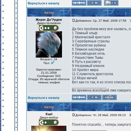
Вернуться к началу
Автор
Жорег До'Урден
Добавлено: Ср, 27 Май, 2009 17:59
За
Дварх-полковник
Да без проблем могу все назвать, о
1 Тёмный эльф
2 Магический кристалл
3 Серебряные стрелы
4 Проклятие рубина
5 Тёмное наследие
6 Беззвёздная ночь
7 Нашествие Тьмы
Возраст: 34
8 Путь к рассвету
Пол:
9 Незримый клинок
Зарегистрирован:
10 Хребет мира
21.01.2009
11 Служитель кристалла
Сообщения: 543
12 Море мечей
Откуда: Из мрачной обители
Вот как-то так, я из этого списка п
тёмных эльфов
_________________
Во времена всеобщей лжи говорить
Вернуться к началу
Автор
Kael
Добавлено: Чт, 28 Май, 2009 09:13
За
Дварх-майор
Понятно спасибо... теперь закупат
_________________