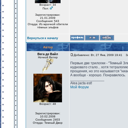
Возраст: 34
Пол:
Зарегистрирован:
21.01.2009
Сообщения: 543
Откуда: Из мрачной обители
тёмных эльфов
Вернуться к началу
Автор
Вега де Вайл
Добавлено: Вт, 27 Янв, 2009 19:41
За
Ночной Ветер
Первые две трилогии - "Темный Эль
нудновато стало... хотя тетралоги
прощения, но это называется "ниа
А вообще - хорошо. Понравилось.
_________________
Alea jacta est!
Мой Форум
Возраст: 48
Зарегистрирован:
10.02.2008
Сообщения: 2403
Откуда: Темный Двор