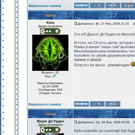
Вернуться к началу
Автор
Kirex
Добавлено: Вт, 27 Янв, 2009 21:24
За
Дварх-полковник
О-о-о!!! Дриззт До'Урден из Мензо
Кстати, на СИ есть автор, котора
Роман в жанре "наши-там" выложе
Мензоберранзана поменялись телам
похожего по своим душевным качес
варвар и дварф.
Если кто не читал - рекомендую!
Возраст: 42
Пол:
Зарегистрирован:
16.04.2008
Сообщения: 554
Откуда: Казань
Вернуться к началу
Автор
Жорег До'Урден
Добавлено: Ср, 28 Янв, 2009 00:02
За
Дварх-полковник
Kirex спасибо за ссылочку! Как бу