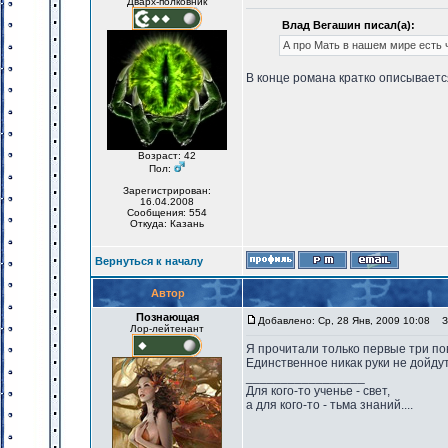
Дварх-полковник
Влад Вегашин писал(а):
А про Мать в нашем мире есть 
В конце романа кратко описывается
Возраст: 42
Пол:
Зарегистрирован:
16.04.2008
Сообщения: 554
Откуда: Казань
Вернуться к началу
Автор
Познающая
Добавлено: Ср, 28 Янв, 2009 10:08
За
Лор-лейтенант
Я прочитали только первые три по
Единственное никак руки не дойдут
_________________
Для кого-то ученье - свет,
а для кого-то - тьма знаний....