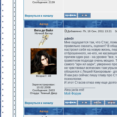
Сообщения: 2139
Вернуться к началу
Автор
Вега де Вайл
Добавлено: Пт, 16 Сен, 2011 13:21
За
Ночной Ветер
adm0r
Мне ощущается так, что Стас, пожив
правильно сказать, оценил? В общ
настроил себя на новую жизнь, пер
отброшенного, не-его, не касающег
причем один раз - на уровне "все, 
грамотном подходе очень мощно. Та
самого "арн ил аарн", уверенно пр
не чувствовал всяческих там угрыз
обошелся с Лешей Каноровым - для 
Я как раз сейчас пишу главу про Ст
Возраст: 48
психологии.
И этот Стасов отказ ему еще долго 
Зарегистрирован:
_________________
10.02.2008
Alea jacta est!
Сообщения: 2403
Откуда: Темный Двор
Мой Форум
Вернуться к началу
Автор