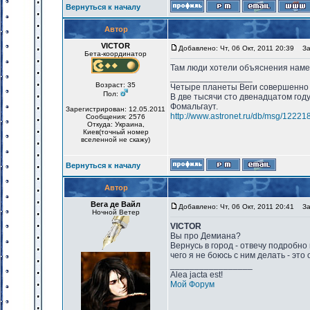
Вернуться к началу
Автор
VICTOR
Добавлено: Чт, 06 Окт, 2011 20:39
Заг
Бета-координатор
Там люди хотели объяснения намек
_________________
Возраст: 35
Четыре планеты Веги совершенно 
Пол:
В две тысячи сто двенадцатом год
Фомальгаут.
Зарегистрирован: 12.05.2011
http://www.astronet.ru/db/msg/12221
Сообщения: 2576
Откуда: Украина,
Киев(точный номер
вселенной не скажу)
Вернуться к началу
Автор
Вега де Вайл
Добавлено: Чт, 06 Окт, 2011 20:41
Заг
Ночной Ветер
VICTOR
Вы про Демиана?
Вернусь в город - отвечу подробно
чего я не боюсь с ним делать - это
_________________
Alea jacta est!
Мой Форум