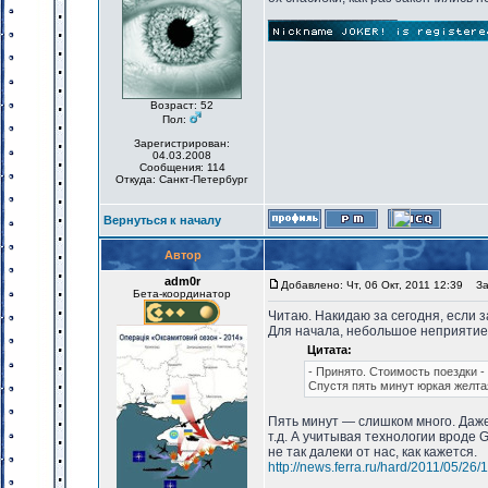
_________________
Возраст: 52
Пол:
Зарегистрирован:
04.03.2008
Сообщения: 114
Откуда: Санкт-Петербург
Вернуться к началу
Автор
adm0r
Добавлено: Чт, 06 Окт, 2011 12:39
Заг
Бета-координатор
Читаю. Накидаю за сегодня, если з
Для начала, небольшое неприятие 
Цитата:
- Принято. Стоимость поездки -
Спустя пять минут юркая желта
Пять минут — слишком много. Даже
т.д. А учитывая технологии вроде 
не так далеки от нас, как кажется.
http://news.ferra.ru/hard/2011/05/26/