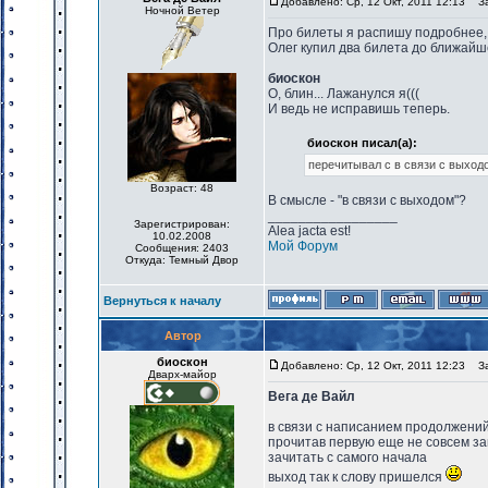
Добавлено: Ср, 12 Окт, 2011 12:13
Заг
Ночной Ветер
Про билеты я распишу подробнее,
Олег купил два билета до ближайш
биоскон
О, блин... Лажанулся я(((
И ведь не исправишь теперь.
биоскон писал(а):
перечитывал с в связи с выход
Возраст: 48
В смысле - "в связи с выходом"?
_________________
Зарегистрирован:
Alea jacta est!
10.02.2008
Мой Форум
Сообщения: 2403
Откуда: Темный Двор
Вернуться к началу
Автор
биоскон
Добавлено: Ср, 12 Окт, 2011 12:23
Заг
Дварх-майор
Вега де Вайл
в связи с написанием продолжений 
прочитав первую еще не совсем за
зачитать с самого начала
выход так к слову пришелся