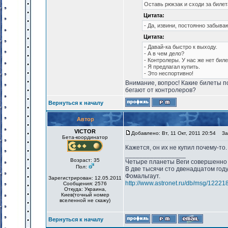
Оставь рюкзак и сходи за билет
Цитата:
- Да, извини, постоянно забыва
Цитата:
- Давай-ка быстро к выходу.
- А в чем дело?
- Контролеры. У нас же нет биле
- Я предлагал купить.
- Это неспортивно!
Внимание, вопрос! Какие билеты по
бегают от контролеров?
Вернуться к началу
Автор
VICTOR
Добавлено: Вт, 11 Окт, 2011 20:54
Заг
Бета-координатор
Кажется, он их не купил почему-то.
_________________
Возраст: 35
Четыре планеты Веги совершенно 
Пол:
В две тысячи сто двенадцатом год
Фомальгаут.
Зарегистрирован: 12.05.2011
http://www.astronet.ru/db/msg/12221
Сообщения: 2576
Откуда: Украина,
Киев(точный номер
вселенной не скажу)
Вернуться к началу