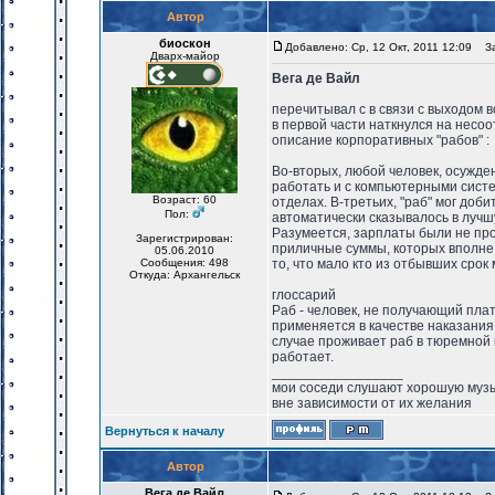
Автор
биоскон
Добавлено: Ср, 12 Окт, 2011 12:09
Заг
Дварх-майор
Вега де Вайл
перечитывал с в связи с выходом в
в первой части наткнулся на несоо
описание корпоративных "рабов" :
Во-вторых, любой человек, осужден
работать и с компьютерными систе
Возраст: 60
отделах. В-третьих, "раб" мог доб
Пол:
автоматически сказывалось в лучш
Разумеется, зарплаты были не про
Зарегистрирован:
приличные суммы, которых вполне
05.06.2010
Сообщения: 498
то, что мало кто из отбывших срок
Откуда: Архангельск
глоссарий
Раб - человек, не получающий плат
применяется в качестве наказания
случае проживает раб в тюремной 
работает.
_________________
мои соседи слушают хорошую музык
вне зависимости от их желания
Вернуться к началу
Автор
Вега де Вайл