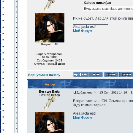
Xaliuss писал(а):
Буду ждать глав Иара для полн
Их не будет. Иар для этой книги пи
_________________
Alea jacta est!
Мой Форум
Возраст: 48
Зарегистрирован:
10.02.2008
Сообщения: 2403
Откуда: Темный Двор
Вернуться к началу
Автор
Вега де Вайл
Добавлено: Чт, 15 Сен, 2011 14:16
За
Ночной Ветер
Вторая часть на СИ. Ссылка прежн
Жду комментариев.
_________________
Alea jacta est!
Мой Форум