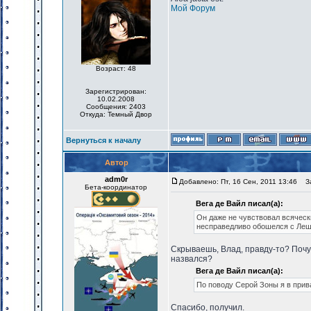
Мой Форум
Возраст: 48
Зарегистрирован:
10.02.2008
Сообщения: 2403
Откуда: Темный Двор
Вернуться к началу
Автор
adm0r
Добавлено: Пт, 16 Сен, 2011 13:46
За
Бета-координатор
Вега де Вайл писал(а):
Он даже не чувствовал всячески
несправедливо обошелся с Ле
Скрываешь, Влад, правду-то? Почув
назвался?
Вега де Вайл писал(а):
По поводу Серой Зоны я в прив
Спасибо, получил.