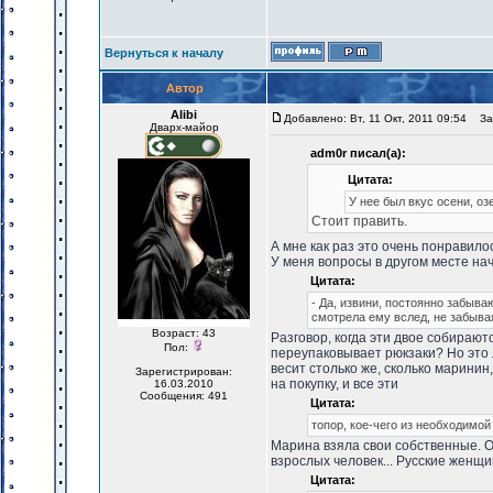
Вернуться к началу
Автор
Alibi
Добавлено: Вт, 11 Окт, 2011 09:54
Заг
Дварх-майор
adm0r писал(а):
Цитата:
У нее был вкус осени, озе
Стоит править.
А мне как раз это очень понравило
У меня вопросы в другом месте на
Цитата:
- Да, извини, постоянно забыва
смотрела ему вслед, не забыва
Возраст: 43
Разговор, когда эти двое собирают
Пол:
переупаковывает рюкзаки? Но это л
весит столько же, сколько маринин,
Зарегистрирован:
на покупку, и все эти
16.03.2010
Сообщения: 491
Цитата:
топор, кое-чего из необходимой
Марина взяла свои собственные. Он
взрослых человек... Русские женщин
Цитата: