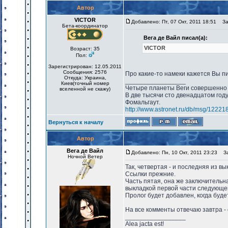
Автор
VICTOR
Добавлено: Пт, 07 Окт, 2011 18:51
Заг
Бета-координатор
Вега де Вайл писал(а):
VICTOR
Возраст: 35
Пол:
Зарегистрирован: 12.05.2011
Сообщения: 2576
Про какие-то намеки кажется Вы пи
Откуда: Украина,
_________________
Киев(точный номер
Четыре планеты Веги совершенно 
вселенной не скажу)
В две тысячи сто двенадцатом год
Фомальгаут.
http://www.astronet.ru/db/msg/12221
Вернуться к началу
Автор
Вега де Вайл
Добавлено: Пн, 10 Окт, 2011 23:23
Заг
Ночной Ветер
Так, четвертая - и последняя из вы
Ссылки прежние.
Часть пятая, она же заключительн
выкладкой первой части следующей
Пролог будет добавлен, когда буде
На все комменты отвечаю завтра -
_________________
Alea jacta est!