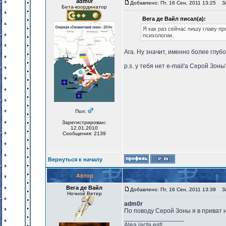
adm0r
Добавлено: Пт, 16 Сен, 2011 13:25
За
Бета-координатор
Вега де Вайл писал(а):
Я как раз сейчас пишу главу пр
психологии.
Ага. Ну значит, именно более глуб
p.s. у тебя нет e-mail'a Серой Зо
Пол:
Зарегистрирован:
12.01.2010
Сообщения: 2139
Вернуться к началу
Автор
Вега де Вайл
Добавлено: Пт, 16 Сен, 2011 13:39
За
Ночной Ветер
adm0r
По поводу Серой Зоны я в приват 
_________________
Alea jacta est!