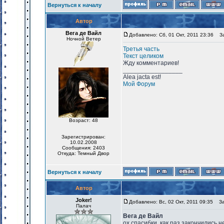
Вернуться к началу
Автор
Вега де Вайл
Добавлено: Сб, 01 Окт, 2011 23:36
Заг
Ночной Ветер
Третья часть
Текст целиком
Жду комментариев!
_________________
Alea jacta est!
Мой Форум
Возраст: 48
Зарегистрирован:
10.02.2008
Сообщения: 2403
Откуда: Темный Двор
Вернуться к началу
Автор
Joker!
Добавлено: Вс, 02 Окт, 2011 09:35
Заг
Палач
Вега де Вайл
ох спасибки, как раз закончились н