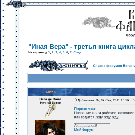
Фору
"Иная Вера" - третья книга цикл
На страницу
1
,
2
,
3
,
4
,
5
,
6
,
7
След.
Список форумов Ветер 
Автор
Вега де Вайл
Добавлено: Пт, 02 Сен, 2011 18:56
Заг
Ночной Ветер
Первая часть.
Название книги рабочее, название
Как водится, жду, жду, жду.
_________________
Alea jacta est!
Мой Форум